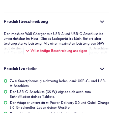
Produktbeschreibung
Der imoshion Wall Charger mit USB-A und USB-C Anschluss ist
unverzichtbar im Haus. Dieses Ladegerät ist klein, liefert aber
leistungsstarke Leistung. Mit einer maximalen Leistung von 35W
lädt du dein Handy oder Tablet schnell über den USB-C Anschluss
Vollständige Beschreibung anzeigen
auf. Der USB-A Anschluss liefert eine maximale Leistung von 18W.
Zwei Handys gleichzeitig aufladen? Mit diesem Adapter ist das
kein Problem mit einer gemeinsamen Ausgangsleistung von 15W.
Produktvorteile
Der imoshion Wall Charger - Ladegerät - USB-C + USB-A kurz
zusammengefasst:
Zwei Smartphones gleichzeitig laden, dank USB-C- und USB-
Zwei Handys gleichzeitig mit dem USB-C und USB-A Anschluss
A-Anschluss.
aufladen
Der USB-C-Anschluss (35 W) eignet sich auch zum
Der USB-C Anschluss liefert eine maximale Leistung von 35W
Schnellladen deines Tablets.
(auch ideal zum schnellen Aufladen von Tablets)
Der Adapter unterstützt Power Delivery 3.0 und Quick Charge
Der USB-A Anschluss liefert eine maximale Leistung von 18W
3.0 für schnelles Laden deiner Geräte.