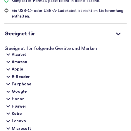
Benutzt du die beiden Anschlüsse gleichzeitig? Dann liefern
Kompaktes Format; passt leicht in deine Tasche.
beide Anschlüsse maximal 15W
Ein USB-C- oder USB-A-Ladekabel ist nicht im Lieferumfang
Unterstützt Power Delivery 3.0 und Quick Charge 3.0 für extra
enthalten.
schnelles Laden
Kleines Format von 6 x 4 x 2,5 cm
Geeignet für
Inklusive 1 Jahr Garantie
Geeignet für folgende Geräte und Marken
Möchtest du immer ein Ladegerät mit dem richtigen Anschluss zu
Alcatel
Hause haben? Dann entscheide dich für den imoshion Wall Charger
mit einem USB-C und USB-A Anschluss.
Amazon
Apple
E-Reader
Fairphone
Google
Honor
Huawei
Kobo
Lenovo
Microsoft