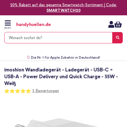
20% Rabatt auf das gesamte Smartwatch-Sortiment | Code:
SMARTWATCH20
Zum
Inhalt
springen
MENÜ
Gratis Versand
1-2 Werktage Lieferzeit*
60 Tage Widerrufsrecht
Die Nr. 1 für Apple Zubehör in Deutschland!
imoshion Wandladegerät - Ladegerät - USB-C +
USB-A - Power Delivery und Quick Charge - 35W -
Weiß
Bewertung:
3
Bewertungen
100
100
% of
Zum
Ende
der
Bildgalerie
springen