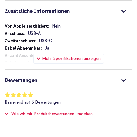
Zusätzliche Informationen
Zusätzliche
Nein
Informationen
USB-A
USB-C
Ja
2
Mehr Spezifikationen anzeigen
Nein
35 W
1.75 A
Bewertungen
Ja
Power Delivery 3.0, Quick Charge 3.0
Bewertung:
100
%
1 Pc
Basierend auf
3
Bewertungen
of
Nein
100
Wie wir mit Produktbewertungen umgehen
8721322346141
imoshion
SH00093327
Weiß