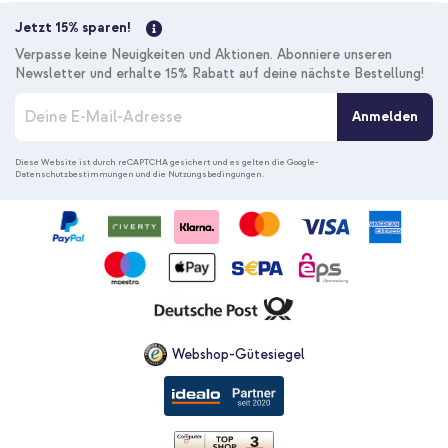
Jetzt 15% sparen!
Verpasse keine Neuigkeiten und Aktionen. Abonniere unseren
Newsletter und erhalte 15% Rabatt auf deine nächste Bestellung!
M
Anmelden
e
l
d
Diese Website ist durch reCAPTCHA gesichert und es gelten die
Google-
Datenschutzbestimmungen
und die
Nutzungsbedingungen
.
e
n
S
i
e
s
i
c
h
f
Webshop-Gütesiegel
ü
r
u
n
s