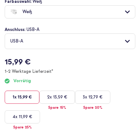
Zum
Farbauswahl:
Weiß
Anfang
Weiß
der
Bildgalerie
springen
Anschluss:
USB-A
USB-A
15,99 €
1-2 Werktage Lieferzeit*
Vorrätig
1x
15,99 €
2x
13,59 €
3x
12,79 €
Spare 15%
Spare 20%
4x
11,99 €
Spare 25%