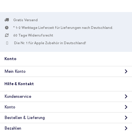
Kunststoff
0.06
Gratis Versand
Nein
Universal
* 1-2 Werktage Lieferzeit für Lieferungen nach Deutschland.
Kabelloser Kopfhörer, E-Reader,
60 Tage Widerrufsrecht
Powerbank, Smartphone, Tablet, Kabellose Ohrhörer
Die Nr. 1 für Apple Zubehör in Deutschland!
Ladegeräte
Konto
Mein Konto
Hilfe & Kontakt
Kundenservice
Konto
Bestellen & Lieferung
Bezahlen