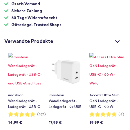
Gratis Versand
Sichere Zahlung
60 Tage Widerrufsrecht
Gütesiegel Trusted Shops
Verwandte Produkte
imoshion
imoshion
Accezz Ultra Slim
Wandladegerät -
Wandladegerät -
GaN Ladegerät -
Ladegerät - USB-C-
Ladegerät - 2x USB-
USB-C - 20 W -
und USB-Anschluss
C - Power Delivery -
Weiß
Bewertung:
Bewertung:
(107)
(4)
96%
100%
- Power Delivery -
40W - Weiß
14,99 €
17,99 €
19,99 €
20 Watt - Weiß