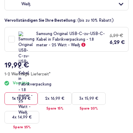
Weiß
der
Bildgalerie
springen
Vervollständigen Sie Ihre Bestellung:
(bis zu 10% Rabatt)
Samsung Original USB-C-zu-USB-C-
6,99 €
Kabel in Fabrikverpackung - 1.8
6,29 €
meter - 25 Watt - Weiß
19,99 €
1-2 Werktage Lieferzeit*
Vorrätig
1x
19,99 €
2x
16,99 €
3x
15,99 €
Spare 15%
Spare 20%
4x
14,99 €
Spare 25%