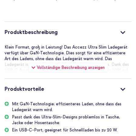
20 Watt - Weiß
Adapter USB-C
Ladegerät - 25 Watt
Preis
- Weiß
Produktbeschreibung
Klein Format, groß in Leistung! Das Accezz Ultra Slim Ladegerät
verfügt über GaN-Technologie. Dies sorgt für eine effizientere
Art des Ladens, ohne dass das Ladegerät warm wird. Das
Ladegerät ist super klein und daher ideal für unterwegs. Dank des
Vollständige Beschreibung anzeigen
USB-C Anschlusses lädst du dein Handy blitzschnell mit 20W auf.
Das Accezz Ultra Slim GaN Ladegerät kurz zusammengefasst:
Verfügt über GaN-Technologie; effizient und leistungsstark!
Produktvorteile
Eine USB-C Anschluss mit Schnellladung bis zu 20W
Mit GaN-Technologie; effizienteres Laden, ohne dass das
Superkleines Format: 4 x 4 x 1,7 cm
Ladegerät warm wird.
Ladegerät mit minimaler Wärmeerzeugung, wodurch das Gerät
Passt dank des Ultra-Slim-Designs problemlos in Tasche,
weniger warm wird
Jacke oder Hosentasche.
Inklusive 1 Jahr Garantie
Ein USB-C-Port, geeignet für Schnellladen bis zu 20 W.