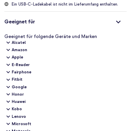
Ein USB-C-Ladekabel ist nicht im Lieferumfang enthalten.
Möchtest du dein Handy schnell mit einem kleinen, aber
leistungsstarken Ladegerät aufladen? Dann entscheide dich für
das Accezz Ultra Slim Ladegerät mit GaN-Technologie!
Geeignet für
Geeignet für folgende Geräte und Marken
Alcatel
Amazon
Apple
E-Reader
Fairphone
Fitbit
Google
Honor
Huawei
Kobo
Lenovo
Microsoft