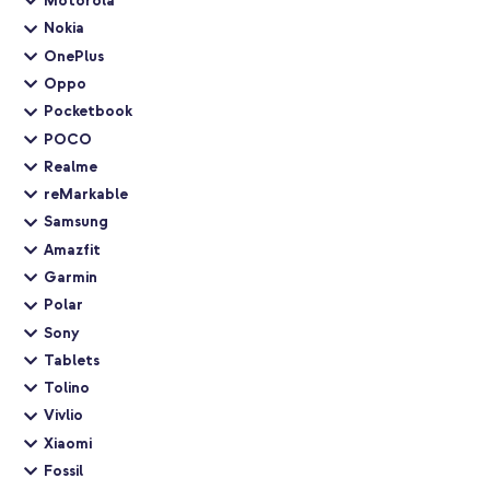
Motorola
Nokia
OnePlus
Oppo
Pocketbook
POCO
Realme
reMarkable
Samsung
Amazfit
Garmin
Polar
Sony
Tablets
Tolino
Vivlio
Xiaomi
Fossil