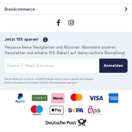
Brandcommerce
Jetzt 15% sparen!
Verpasse keine Neuigkeiten und Aktionen. Abonniere unseren
Newsletter und erhalte 15% Rabatt auf deine nächste Bestellung!
M
Anmelden
e
l
d
Diese Website ist durch reCAPTCHA gesichert und es gelten die
Google-
Datenschutzbestimmungen
und die
Nutzungsbedingungen
.
e
n
S
i
e
s
i
c
h