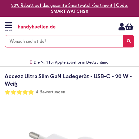
20% Rabatt auf das gesamte Smartwatch-Sortiment | Code:
SMARTWATCH20
Zum
Inhalt
springen
MENÜ
Gratis Versand
1-2 Werktage Lieferzeit*
60 Tage Widerrufsrecht
Die Nr. 1 für Apple Zubehör in Deutschland!
Accezz Ultra Slim GaN Ladegerät - USB-C - 20 W -
Weiß
Bewertung:
4
Bewertungen
100
100
% of
Zum
Ende
der
Bildgalerie
springen