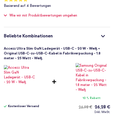
100
%
1 Pc
Basierend auf
4
Bewertungen
of
Nein
100
Wie wir mit Produktbewertungen umgehen
8721322333455
Accezz
SH00091783
Weiß
Beliebte Kombinationen
Kunststoff
0.041
Accezz Ultra Slim GaN Ladegerät - USB-C - 20 W - Weiß +
Nein
Original USB-C-zu-USB-C-Kabel in Fabrikverpackung - 1.8
meter - 25 Watt - Weiß
Universal
Kamera, Kabelloser Kopfhörer, E-
Reader, Powerbank, Smartphone, Smartwatch, Tablet, Kabellose
Ohrhörer
Ladegeräte
10 % Rabatt
Kostenloser Versand
26,28 €
26,98 €
Kostenloser
Inkl. MwSt.