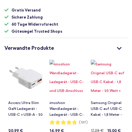
Gratis Versand
Sichere Zahlung
60 Tage Widerrufsrecht
Gütesiegel Trusted Shops
Verwandte Produkte
Accezz Ultra Slim
imoshion
Samsung Original
GaN Ladegerät -
Wandladegerät -
USB-C auf USB-C
USB-C + USB-A - 30
Ladegerät - USB-C-
Kabel - 1,8 Meter -
W - Weiß
und USB-Anschluss
25 Watt + Original
Bewertung:
(107)
96%
- Power Delivery -
Fast Charging
20,99 €
14,99 €
Regulärer
17,98 €
15,00 €