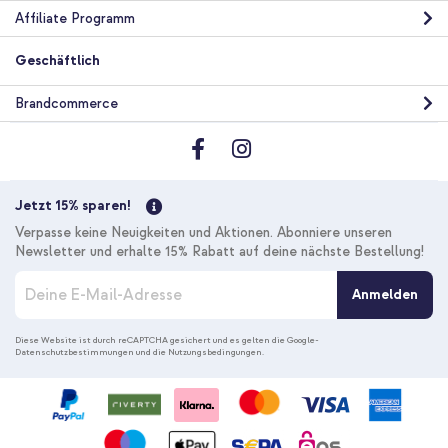
Affiliate Programm
Geschäftlich
Brandcommerce
Jetzt 15% sparen!
Verpasse keine Neuigkeiten und Aktionen. Abonniere unseren
Newsletter und erhalte 15% Rabatt auf deine nächste Bestellung!
M
Anmelden
e
l
d
Diese Website ist durch reCAPTCHA gesichert und es gelten die
Google-
Datenschutzbestimmungen
und die
Nutzungsbedingungen
.
e
n
S
i
e