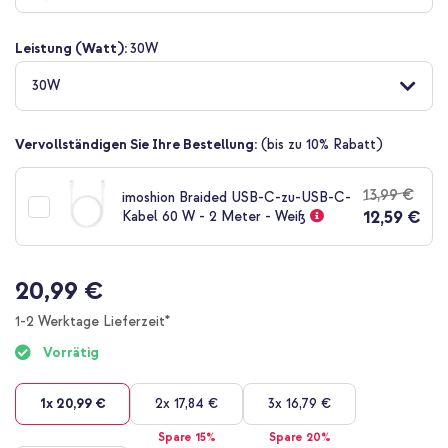
Bildgalerie
springen
Leistung (Watt):
30W
30W
Vervollständigen Sie Ihre Bestellung:
(bis zu 10% Rabatt)
13,99 €
imoshion Braided USB-C-zu-USB-C-
12,59 €
Kabel 60 W - 2 Meter - Weiß
20,99 €
1-2 Werktage Lieferzeit*
Vorrätig
1x
20,99 €
2x
17,84 €
3x
16,79 €
Spare 15%
Spare 20%