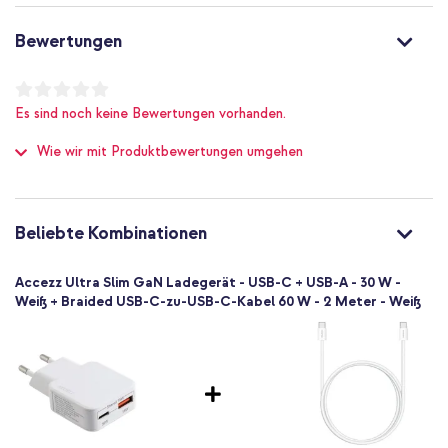
30 W
1.5 A
Bewertungen
Ja
1 Pc
Nein
Es sind noch keine Bewertungen vorhanden.
8721322333462
Wie wir mit Produktbewertungen umgehen
Accezz
SH00091784
Weiß
Kunststoff
Beliebte Kombinationen
0.042
Nein
Accezz Ultra Slim GaN Ladegerät - USB-C + USB-A - 30 W -
Universal
Weiß + Braided USB-C-zu-USB-C-Kabel 60 W - 2 Meter - Weiß
Kamera, Kabelloser Kopfhörer, E-
Reader, Powerbank, Smartphone, Smartwatch, Tablet, Kabellose
Ohrhörer
Ladegeräte