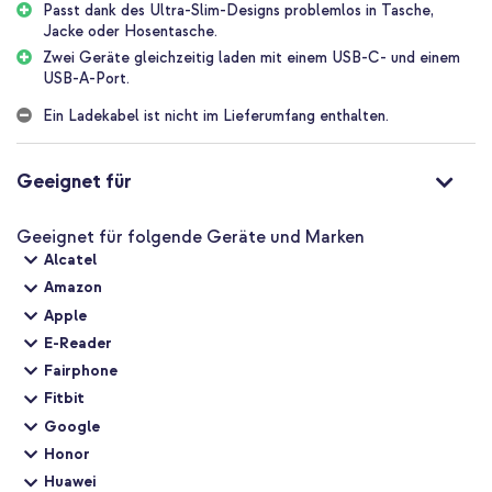
Einen USB-A Anschluss mit Schnellladung bis zu 18 W
Passt dank des Ultra-Slim-Designs problemlos in Tasche,
Jacke oder Hosentasche.
Zwei Geräte gleichzeitig laden mit einer Gesamtleistung von 15
Zwei Geräte gleichzeitig laden mit einem USB-C- und einem
W
USB-A-Port.
Superkleines Format: 4 x 4 x 1,7 cm
Ein Ladekabel ist nicht im Lieferumfang enthalten.
Ladegerät mit minimaler Wärmeerzeugung, wodurch das Gerät
weniger warm wird
Geeignet für
Inklusive 1 Jahr Garantie
Möchtest du deine Geräte schnell mit einem kleinen, aber
Geeignet für folgende Geräte und Marken
leistungsstarken Ladegerät aufladen? Dann entscheide dich für
Alcatel
das Accezz Ultra Slim Ladegerät mit GaN-Technologie!
Amazon
Apple
E-Reader
Fairphone
Fitbit
Google
Honor
Huawei