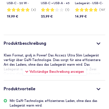
USB-C - 20 W -
USB-C + USB-A - 45
Ladegerät - USB-C-
Weiß
W - Weiß
und USB-Anschluss
Bewertung:
Bewertung:
Bewertung:
(4)
(1)
(107)
100%
60%
96%
- Power Delivery -
19,99 €
25,99 €
14,99 €
20 Watt - Weiß
Produktbeschreibung
Klein Format, groß in Power! Das Accezz Ultra Slim Ladegerät
verfügt über GaN-Technologie. Dies sorgt für eine effizientere
Art des Ladens, ohne dass das Ladegerät warm wird. Das
Ladegerät ist super klein und daher ideal für unterwegs. Zwei
Vollständige Beschreibung anzeigen
Geräte gleichzeitig zu laden ist kein Problem; dieses Ladegerät
hat einen USB-C und einen USB-A Anschluss. Mit dem USB-C
Anschluss laden Sie Ihre Geräte blitzschnell mit bis zu 30W auf.
Produktvorteile
Das Accezz Ultra Slim GaN Ladegerät kurz zusammengefasst:
Verfügt über GaN-Technologie; effizient und leistungsstark!
Mit GaN-Technologie; effizienteres Laden, ohne dass das
Einen USB-C Anschluss mit Schnellladung bis zu 30 W
Ladegerät warm wird.