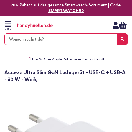
20% Rabatt auf das gesamte Smartwatch-Sortiment | Code:
SMARTWATCH20
Zum
Inhalt
springen
MENÜ
Gratis Versand
1-2 Werktage Lieferzeit*
60 Tage Widerrufsrecht
Die Nr. 1 für Apple Zubehör in Deutschland!
Accezz Ultra Slim GaN Ladegerät - USB-C + USB-A
- 30 W - Weiß
Zum
Ende
der
Bildgalerie
springen