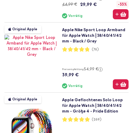
29,99 €
44,99 €
-33%
Vorrätig
Original Apple
Apple Nike Sport Loop Armband
für Apple Watch | 38/40/41/42
mm - Black / Grey
Bewertung:
(76)
96%
54,99 €
Preisempfehlung
39,99 €
Vorrätig
Original Apple
Apple Geflochtenes Solo Loop
für Apple Watch | 38/40/41/42
mm - Größe 4 - Pride Edition
Bewertung:
(269)
98%