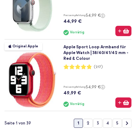
54,99 €
Preisempfehlung
44,99 €
Vorrätig
Original Apple
Apple Sport Loop Armband für
Apple Watch | 38/40/41/42 mm -
Red & Colour
Bewertung:
(217)
97%
54,99 €
Preisempfehlung
49,99 €
Vorrätig
Seite
Sie lesen gerade die Seite
Seite
Seite
Seite
Seite
Seit
Wei
1
2
3
4
5
Seite 1 von 39