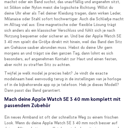
machst oder ein Band suchst, das unauffällig und angenehm sitzt,
ist Silikon oder Nylon meist die logischste Richtung. Willst du
deine Uhr eher als Teil deiner Kleidung tragen, dann wirken Leder,
Milanaise oder Stahl sofort hochwertiger. Auch die Schließe macht
im Alltag viel aus: Eine magnetische oder flexible Lösung trägt
sich anders als ein klassischer Verschluss und fühlt sich je nach
Nutzung bequemer oder sicherer an. Und bei der Apple Watch SE
3 40 mm spielt die Größe direkt mit hinein, weil das Band den Sitz
am Gehäuse sauber abrunden muss. Hebst du deine Uhr gern
morgens an und trägst sie den ganzen Tag, dann lohnt es sich
besonders, auf angenehmen Kontakt zur Haut und einen festen,
aber nicht zu straffen Sitz zu achten.
Twijfel je welk model je precies hebt? Je vindt de exacte
modelnaam heel eenvoudig terug in de instellingen van je horloge
of in de bijbehorende app op je telefoon. Heb je dieses Modell?
Dann passt das Band garantiert.
Mach deine Apple Watch SE 3 40 mm komplett mit
passendem Zubehör
Ein neues Armband ist oft der schnellste Weg zu einem frischen
Look. Wenn du deine Apple Watch SE 3 40 mm noch besser auf