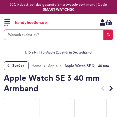
20% Rabatt auf das gesamte Smartwatch-Sortiment | Code:
SMARTWATCH20
Zum
Inhalt
springen
MENÜ
Gratis Versand
1-2 Werktage Lieferzeit*
60 Tage Widerrufsrecht
Die Nr. 1 für Apple Zubehör in Deutschland!
Zurück
Home
Apple
Apple Watch SE 3 - 40 mm
Apple Watch SE 3 40 mm
Armband