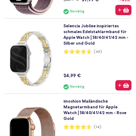
Vorrätig
Selencia Jubilee inspiriertes
schmales Edelstahlarmband für
Apple Watch | 38/40/41/42 mm -
Silber und Gold
Bewertung:
(40)
93%
24,99 €
Vorrätig
imoshion Mailändische
Magnetarmband für Apple
Watch | 38/40/41/42 mm - Rose
Gold
Bewertung:
(14)
93%