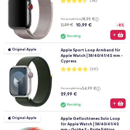
(38)
88%
18,99 €
Preisempfehlung
10,99 €
11,99 €
-8%
Vorrätig
Original Apple
Apple Sport Loop Armband für
Apple Watch | 38/40/41/42 mm -
Cypress
Bewertung:
(217)
97%
54,99 €
Preisempfehlung
29,99 €
Vorrätig
Original Apple
Apple Geflochtenes Solo Loop
für Apple Watch | 38/40/41/42
mm - Größe 5 - Pride Edition