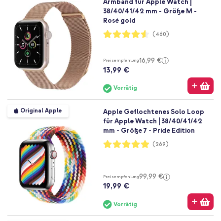
Armband für Apple Watch |
38/40/41/42 mm - Größe M -
Rosé gold
Bewertung:
(460)
91%
16,99 €
Preisempfehlung
13,99 €
Vorrätig
Original Apple
Apple Geflochtenes Solo Loop
für Apple Watch | 38/40/41/42
mm - Größe 7 - Pride Edition
Bewertung:
(269)
98%
99,99 €
Preisempfehlung
19,99 €
Vorrätig