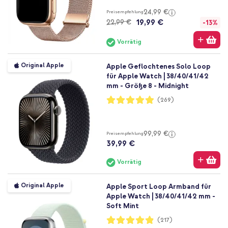
24,99 €
Preisempfehlung
19,99 €
22,99 €
-13%
Vorrätig
Original Apple
Apple Geflochtenes Solo Loop
für Apple Watch | 38/40/41/42
mm - Größe 8 - Midnight
Bewertung:
(269)
98%
99,99 €
Preisempfehlung
39,99 €
Vorrätig
Original Apple
Apple Sport Loop Armband für
Apple Watch | 38/40/41/42 mm -
Soft Mint
Bewertung:
(217)
97%