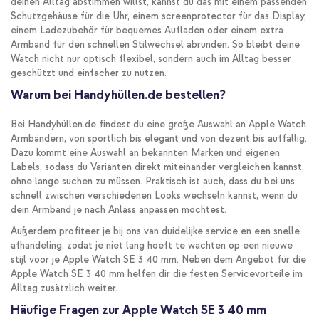
deinen Alltag abstimmen willst, kannst du das mit einem passenden
Schutzgehäuse für die Uhr, einem screenprotector für das Display,
einem Ladezubehör für bequemes Aufladen oder einem extra
Armband für den schnellen Stilwechsel abrunden. So bleibt deine
Watch nicht nur optisch flexibel, sondern auch im Alltag besser
geschützt und einfacher zu nutzen.
Warum bei Handyhüllen.de bestellen?
Bei Handyhüllen.de findest du eine große Auswahl an Apple Watch
Armbändern, von sportlich bis elegant und von dezent bis auffällig.
Dazu kommt eine Auswahl an bekannten Marken und eigenen
Labels, sodass du Varianten direkt miteinander vergleichen kannst,
ohne lange suchen zu müssen. Praktisch ist auch, dass du bei uns
schnell zwischen verschiedenen Looks wechseln kannst, wenn du
dein Armband je nach Anlass anpassen möchtest.
Außerdem profiteer je bij ons van duidelijke service en een snelle
afhandeling, zodat je niet lang hoeft te wachten op een nieuwe
stijl voor je Apple Watch SE 3 40 mm. Neben dem Angebot für die
Apple Watch SE 3 40 mm helfen dir die festen Servicevorteile im
Alltag zusätzlich weiter.
Häufige Fragen zur Apple Watch SE 3 40 mm