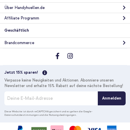
Über Handyhuellen.de
Affiliate Programm
Geschäftlich
Brandcommerce
Jetzt 15% sparen!
Verpasse keine Neuigkeiten und Aktionen. Abonniere unseren
Newsletter und erhalte 15% Rabatt auf deine nächste Bestellung!
M
Anmelden
e
l
d
Diese Website ist durch reCAPTCHA gesichert und es gelten die
Google-
Datenschutzbestimmungen
und die
Nutzungsbedingungen
.
e
n
S