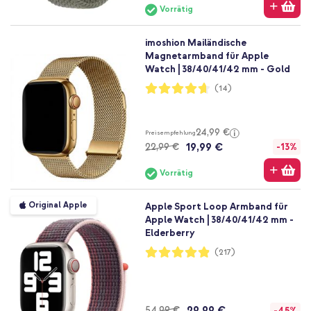
Vorrätig
imoshion Mailändische
Magnetarmband für Apple
Watch | 38/40/41/42 mm - Gold
Bewertung:
(14)
93%
24,99 €
Preisempfehlung
19,99 €
22,99 €
-13%
Vorrätig
Original Apple
Apple Sport Loop Armband für
Apple Watch | 38/40/41/42 mm -
Elderberry
Bewertung:
(217)
97%
29,99 €
54,99 €
-45%