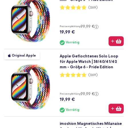
Bewertung:
(269)
98%
99,99 €
Preisempfehlung
19,99 €
Vorrätig
Original Apple
Apple Geflochtenes Solo Loop
für Apple Watch | 38/40/41/42
mm - Größe 6 - Pride Edition
Bewertung:
(269)
98%
99,99 €
Preisempfehlung
19,99 €
Vorrätig
imoshion Magnetisches Milanaise