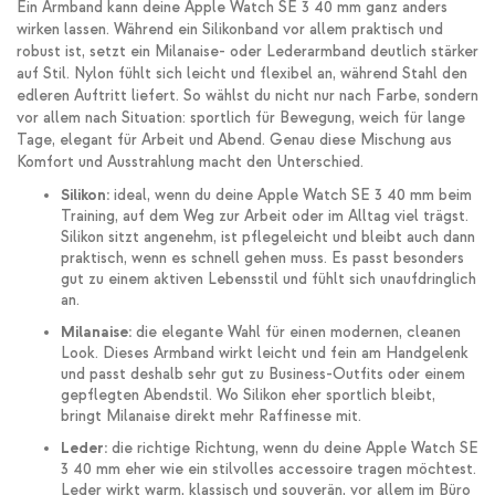
Ein Armband kann deine Apple Watch SE 3 40 mm ganz anders
wirken lassen. Während ein Silikonband vor allem praktisch und
robust ist, setzt ein Milanaise- oder Lederarmband deutlich stärker
auf Stil. Nylon fühlt sich leicht und flexibel an, während Stahl den
edleren Auftritt liefert. So wählst du nicht nur nach Farbe, sondern
vor allem nach Situation: sportlich für Bewegung, weich für lange
Tage, elegant für Arbeit und Abend. Genau diese Mischung aus
Komfort und Ausstrahlung macht den Unterschied.
Silikon:
ideal, wenn du deine Apple Watch SE 3 40 mm beim
Training, auf dem Weg zur Arbeit oder im Alltag viel trägst.
Silikon sitzt angenehm, ist pflegeleicht und bleibt auch dann
praktisch, wenn es schnell gehen muss. Es passt besonders
gut zu einem aktiven Lebensstil und fühlt sich unaufdringlich
an.
Milanaise:
die elegante Wahl für einen modernen, cleanen
Look. Dieses Armband wirkt leicht und fein am Handgelenk
und passt deshalb sehr gut zu Business-Outfits oder einem
gepflegten Abendstil. Wo Silikon eher sportlich bleibt,
bringt Milanaise direkt mehr Raffinesse mit.
Leder:
die richtige Richtung, wenn du deine Apple Watch SE
3 40 mm eher wie ein stilvolles accessoire tragen möchtest.
Leder wirkt warm, klassisch und souverän, vor allem im Büro