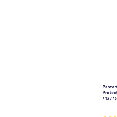
PanzerG
Protect
/ 13 / 1
Bewertu