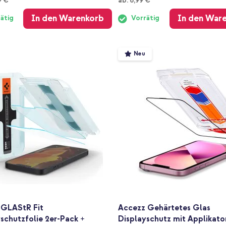
9 €
ab:
6,99 €
In den Warenkorb
In den War
ätig
Vorrätig
Neu
 GLAStR Fit
Accezz Gehärtetes Glas
schutzfolie 2er-Pack +
Displayschutz mit Applikator