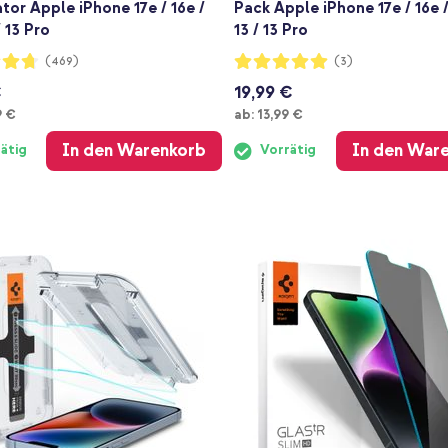
tor Apple iPhone 17e / 16e /
Pack Apple iPhone 17e / 16e / 
/ 13 Pro
13 / 13 Pro
ng:
Bewertung:
(469)
(3)
100%
€
19,99 €
Ab
9 €
ab:
13,99 €
In den Warenkorb
In den War
ätig
Vorrätig