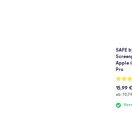
SAFE b
Screenp
Apple iP
Pro
Bewertu
93%
15,99 
Ab
ab:
12,7
Vorr