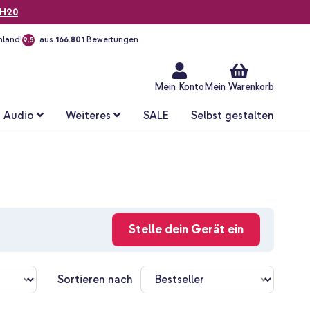
H20
hland!
aus
166.801
Bewertungen
9,5
Zum
Inhalt
springen
Mein Konto
Mein Warenkorb
Audio
Weiteres
SALE
Selbst gestalten
Stelle dein Gerät ein
Sortieren nach