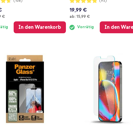
(108)
(93)
95%
€
19,99 €
Ab
9 €
ab:
15,99 €
In den Warenkorb
In den War
ätig
Vorrätig