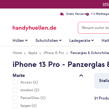
20%
Gratis Versand
1-2 Werktage 
SUCHE
Hüllen
Schutzfolien
Ladegeräte
Hal
Home
Apple
iPhone 13 Pro
Panzerglas & Schutzfolie
iPhone 13 Pro - Panzerglas 
Marke
Stell
items
Accezz
6
items
imoshion
2
items
PanzerGlass
5
21
Produ
items
Spigen
6