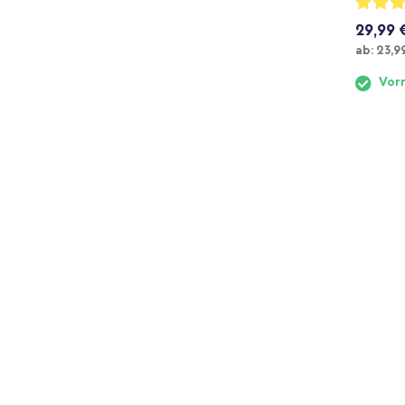
93%
29,99 
Ab
ab:
23,9
Vorr