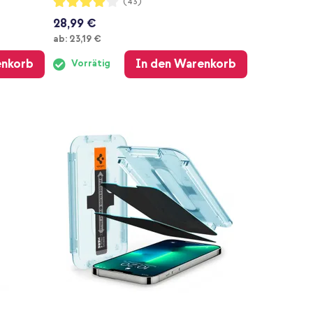
(43)
80%
28,99 €
Ab
ab:
23,19 €
enkorb
In den Warenkorb
Vorrätig