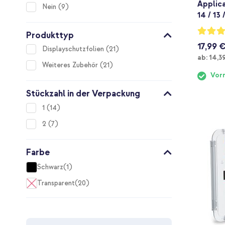
Applica
items
Nein
9
14 / 13 
Bewertu
Produkttyp
94%
17,99 
items
Displayschutzfolien
21
Ab
ab:
14,3
items
Weiteres Zubehör
21
Vorr
Stückzahl in der Verpackung
items
1
14
items
2
7
Farbe
Schwarz
1
item
Transparent
20
items