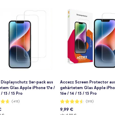
 Displayschutz 2er-pack aus
Accezz Screen Protector au
etem Glas Apple iPhone 17e /
gehärtetem Glas Apple iPho
 / 13 / 13 Pro
16e / 14 / 13 / 13 Pro
ng:
Bewertung:
(415)
(515)
89%
€
9,99 €
Ab