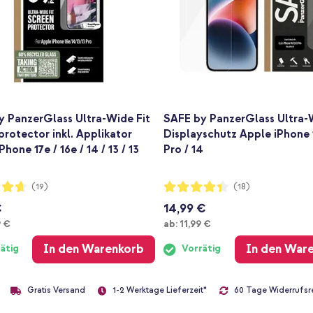
y PanzerGlass Ultra-Wide Fit
SAFE by PanzerGlass Ultra-
rotector inkl. Applikator
Displayschutz Apple iPhone 1
hone 17e / 16e / 14 / 13 / 13
Pro / 14
ng:
Bewertung:
(19)
(18)
87%
€
14,99 €
Ab
9 €
ab:
11,99 €
In den Warenkorb
In den War
ätig
Vorrätig
Gratis Versand
60 Tage Widerrufsr
1-2 Werktage Lieferzeit*