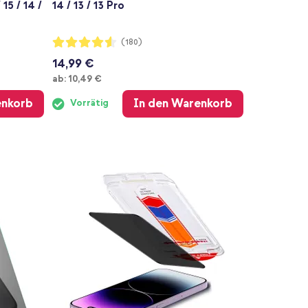
15 / 14 /
14 / 13 / 13 Pro
Bewertung:
(180)
90%
14,99 €
Ab
ab:
10,49 €
enkorb
In den Warenkorb
Vorrätig