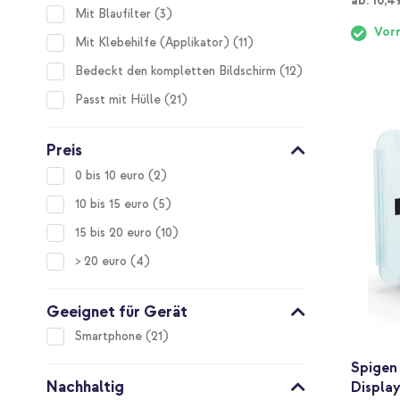
ab:
10,4
items
Mit Blaufilter
3
Vorr
items
Mit Klebehilfe (Applikator)
11
items
Bedeckt den kompletten Bildschirm
12
items
Passt mit Hülle
21
Preis
items
0 bis 10 euro
2
items
10 bis 15 euro
5
items
15 bis 20 euro
10
items
> 20 euro
4
Geeignet für Gerät
items
Smartphone
21
Spigen
Nachhaltig
Display