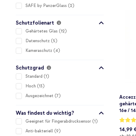
items
SAFE by PanzerGlass
2
Schutzfolienart
items
Gehärtetes Glas
12
items
Datenschutz
5
items
Kameraschutz
4
Schutzgrad
item
Standard
1
items
Hoch
13
items
Ausgezeichnet
7
Accezz
gehärt
16e / 14
Was findest du wichtig?
Bewertu
item
Geeignet für Fingerabdrucksensor
1
93%
14,99 
items
Anti-bakteriell
9
Ab