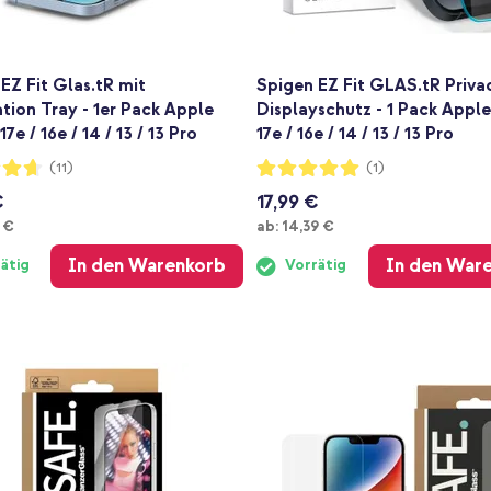
EZ Fit Glas.tR mit
Spigen EZ Fit GLAS.tR Priva
ation Tray - 1er Pack Apple
Displayschutz - 1 Pack Appl
7e / 16e / 14 / 13 / 13 Pro
17e / 16e / 14 / 13 / 13 Pro
ng:
Bewertung:
(11)
(1)
100%
€
17,99 €
Ab
 €
ab:
14,39 €
In den Warenkorb
In den War
ätig
Vorrätig