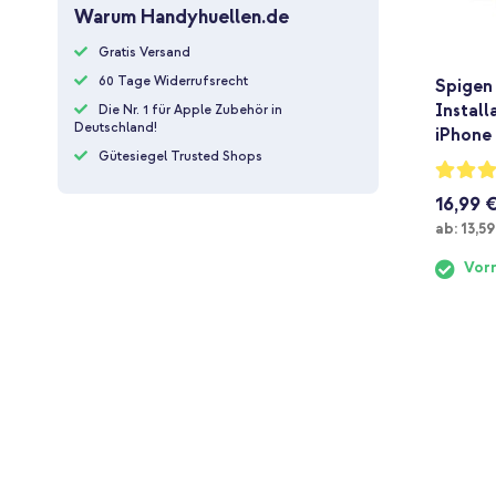
Warum Handyhuellen.de
Gratis Versand
60 Tage Widerrufsrecht
Spigen 
Install
Die Nr. 1 für Apple Zubehör in
Deutschland!
iPhone 1
Gütesiegel Trusted Shops
Bewertu
93%
16,99 
Ab
ab:
13,59
Vorr