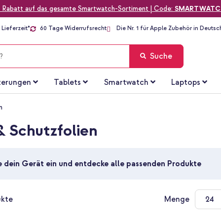
 Rabatt auf das gesamte Smartwatch-Sortiment | Code:
SMARTWATC
Lieferzeit*
60 Tage Widerrufsrecht
Die Nr. 1 für Apple Zubehör in Deutsc
Suche
terungen
Tablets
Smartwatch
Laptops
n
& Schutzfolien
e dein Gerät ein und entdecke alle passenden Produkte
kte
Menge