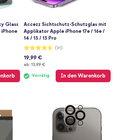
cy Glass
Accezz Sichtschutz-Schutzglas mit
e iPhone
Applikator Apple iPhone 17e / 16e /
14 / 13 / 13 Pro
Bewertung:
(21)
91%
19,99 €
Ab
ab:
13,99 €
enkorb
In den Warenkorb
Vorrätig