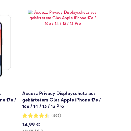
s
Accezz Privacy Displayschutz aus
ne 17e /
gehärtetem Glas Apple iPhone 17e /
16e / 14 / 13 / 13 Pro
Bewertung:
(205)
88%
14,99 €
Ab