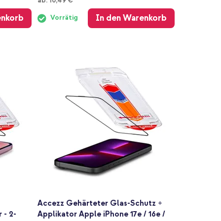
ab:
10,49 €
enkorb
In den Warenkorb
Vorrätig
Accezz Gehärteter Glas-Schutz +
 - 2-
Applikator Apple iPhone 17e / 16e /