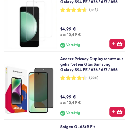
Galaxy S24 FE / A36 / A37 / A56
Bewertung:
(418)
93%
14,99 €
Ab
ab:
10,49 €
Vorrätig
Accezz Privacy Displayschutz aus
gehärtetem Glas Samsung
Galaxy S24 FE / A36 / A37 / A56
Bewertung:
(206)
89%
14,99 €
Ab
ab:
10,49 €
Vorrätig
Spigen GLAStR Fit