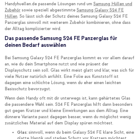
Handyhuellen.de passende Lösungen rund um
Samsung Hüllen und
Zubehör
sowie speziell abgestimmte
Samsung Galaxy S24 FE
Hüllen
. So lässt sich der Schutz deines Samsung Galaxy S24 FE
Panzerglas sinnvoll mit weiterem Zubehör kombinieren, ohne dass
der Alltag komplizierter wird.
Das passende Samsung S24 FE Panzerglas für
deinen Bedarf auswählen
Bei Samsung Galaxy S24 FE Panzerglas kommt es vor allem darauf
an, wie du dein Smartphone nutzt und wie präsent der
Displayschutz sein soll. Glas wirkt meist glatt und klar, was sich für
viele Nutzer natürlich anfühlt. Eine Folie aus Kunststoff ist
dagegen eine schlichte Lösung, wenn du eher einen leichten
Basisschutz bevorzugst.
Wenn dein Handy oft mit dir unterwegs ist, kann gehärtetes Glas
die passendere Wahl sein. S24 FE Panzerglas hilft dann besonders
gut gegen Kratzer und kleine Einwirkungen aus dem Alltag. Eine
dünnere Variante passt dagegen besser, wenn du möglichst wenig
zusätzliches Material auf dem Display spüren möchtest.
Glas:
sinnvoll, wenn du beim Galaxy S24 FE klare Sicht, eine
glatte Haptik und starken Schutz vor Kratzern möchtest.