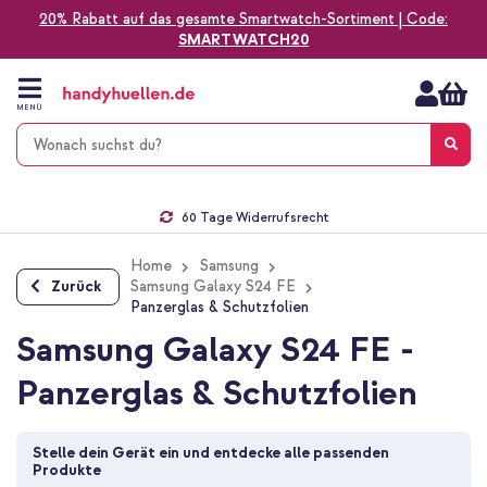
20% Rabatt auf das gesamte Smartwatch-Sortiment | Code:
SMARTWATCH20
Zum
Inhalt
springen
MENÜ
Gratis Versand
1-2 Werktage Lieferzeit*
60 Tage Widerrufsrecht
Die Nr. 1 für Apple Zubehör in Deutschland!
Home
Samsung
Zurück
Samsung Galaxy S24 FE
Panzerglas & Schutzfolien
Samsung Galaxy S24 FE -
Panzerglas & Schutzfolien
Stelle dein Gerät ein und entdecke alle passenden 
Produkte