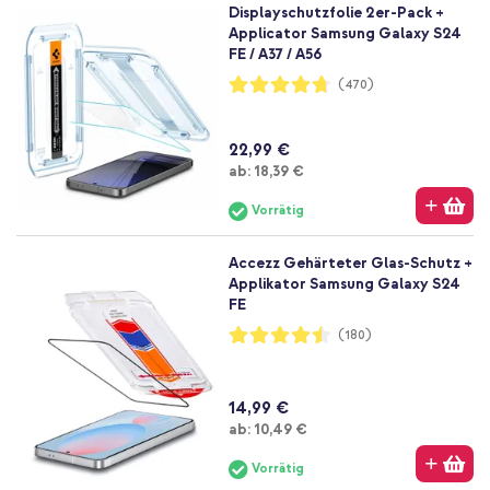
Displayschutzfolie 2er-Pack +
Applicator Samsung Galaxy S24
FE / A37 / A56
Bewertung:
(470)
94%
22,99 €
Ab
ab:
18,39 €
Vorrätig
Accezz Gehärteter Glas-Schutz +
Applikator Samsung Galaxy S24
FE
Bewertung:
(180)
90%
14,99 €
Ab
ab:
10,49 €
Vorrätig