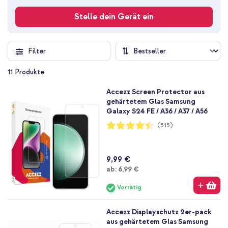
Stelle dein Gerät ein
Filter
11
Produkte
Accezz Screen Protector aus
gehärtetem Glas Samsung
Galaxy S24 FE / A36 / A37 / A56
Bewertung:
(515)
89%
9,99 €
Ab
ab:
6,99 €
Vorrätig
Accezz Displayschutz 2er-pack
aus gehärtetem Glas Samsung