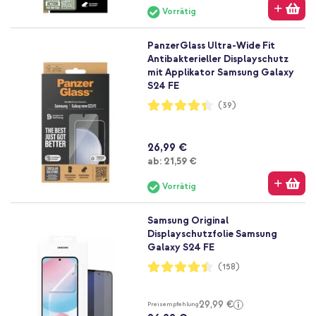
Vorrätig
PanzerGlass Ultra-Wide Fit
Antibakterieller Displayschutz
mit Applikator Samsung Galaxy
S24 FE
Bewertung:
(39)
87%
26,99 €
Ab
ab:
21,59 €
Vorrätig
Samsung Original
Displayschutzfolie Samsung
Galaxy S24 FE
Bewertung:
(158)
88%
29,99 €
Preisempfehlung