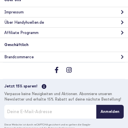
Impressum
Über Handyhuellen.de
Affiliate Programm
Geschäftlich
Brandcommerce
Jetzt 15% sparen!
Verpasse keine Neuigkeiten und Aktionen. Abonniere unseren
Newsletter und erhalte 15% Rabatt auf deine nächste Bestellung!
M
Anmelden
e
l
d
Diese Website ist durch reCAPTCHA gesichert und es gelten die
Google-
Datenschutzbestimmungen
und die
Nutzungsbedingungen
.