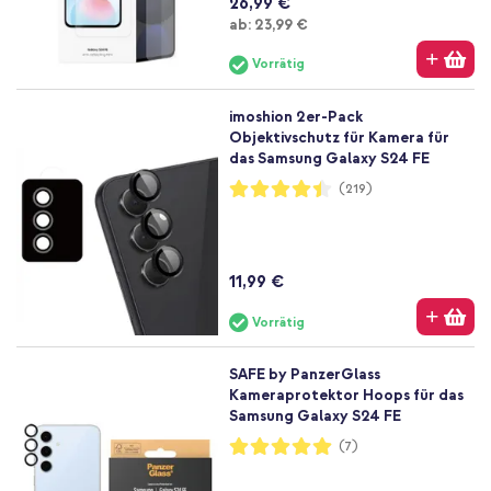
26,99 €
Ab
ab:
23,99 €
Vorrätig
imoshion 2er-Pack
Objektivschutz für Kamera für
das Samsung Galaxy S24 FE
Bewertung:
(219)
89%
11,99 €
Vorrätig
SAFE by PanzerGlass
Kameraprotektor Hoops für das
Samsung Galaxy S24 FE
Bewertung:
(7)
100%