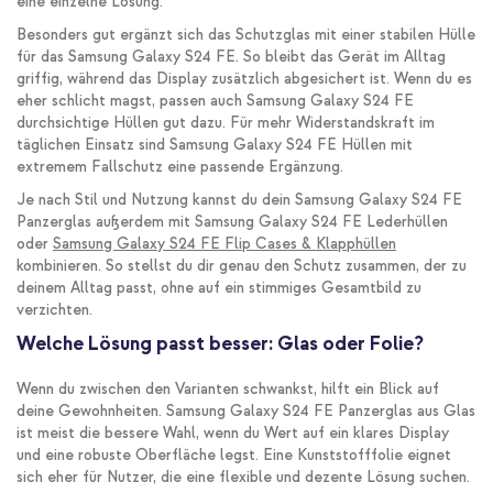
eine einzelne Lösung.
Besonders gut ergänzt sich das Schutzglas mit einer stabilen Hülle
für das Samsung Galaxy S24 FE. So bleibt das Gerät im Alltag
griffig, während das Display zusätzlich abgesichert ist. Wenn du es
eher schlicht magst, passen auch Samsung Galaxy S24 FE
durchsichtige Hüllen gut dazu. Für mehr Widerstandskraft im
täglichen Einsatz sind Samsung Galaxy S24 FE Hüllen mit
extremem Fallschutz eine passende Ergänzung.
Je nach Stil und Nutzung kannst du dein Samsung Galaxy S24 FE
Panzerglas außerdem mit Samsung Galaxy S24 FE Lederhüllen
oder
Samsung Galaxy S24 FE Flip Cases & Klapphüllen
kombinieren. So stellst du dir genau den Schutz zusammen, der zu
deinem Alltag passt, ohne auf ein stimmiges Gesamtbild zu
verzichten.
Welche Lösung passt besser: Glas oder Folie?
Wenn du zwischen den Varianten schwankst, hilft ein Blick auf
deine Gewohnheiten. Samsung Galaxy S24 FE Panzerglas aus Glas
ist meist die bessere Wahl, wenn du Wert auf ein klares Display
und eine robuste Oberfläche legst. Eine Kunststofffolie eignet
sich eher für Nutzer, die eine flexible und dezente Lösung suchen.