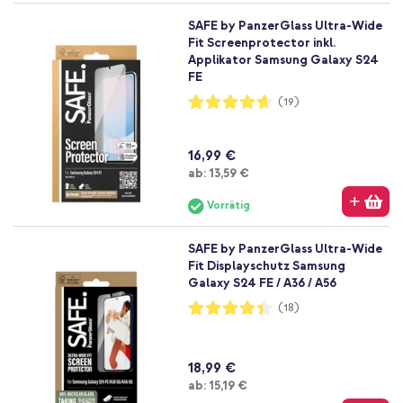
SAFE by PanzerGlass Ultra-Wide
Fit Screenprotector inkl.
Applikator Samsung Galaxy S24
FE
Bewertung:
(19)
93%
16,99 €
Ab
ab:
13,59 €
Vorrätig
SAFE by PanzerGlass Ultra-Wide
Fit Displayschutz Samsung
Galaxy S24 FE / A36 / A56
Bewertung:
(18)
87%
18,99 €
Ab
ab:
15,19 €