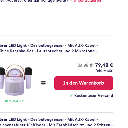
 ein Accessoire für das richtige Gerät?
Hier kontrollieren
örer LED Light - Dezibelbegrenzer - Mit AUX-Kabel -
& Shine Karaoke-Set - Lautsprecher und 2 Mikrofone -
79,48 €
84,98 €
Kostenloser
Inkl. MwSt.
Versand
In den Warenkorb
Kostenloser Versand
10 % Rabatt
örer LED Light - Dezibelbegrenzer - Mit AUX-Kabel -
ichentablett für Kinder - Mit Farbbildschirm und 2 Stiften -