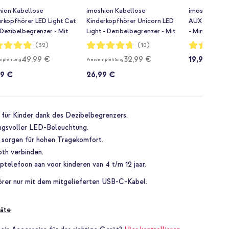
hion Kabellose
imoshion Kabellose
imoshion Kin
rkopfhörer LED Light Cat
Kinderkopfhörer Unicorn LED
AUX-Kabel - 
 Dezibelbegrenzer - Mit
Light - Dezibelbegrenzer - Mit
- Mint Green
Kabel - Rosa
AUX-Kabel - Pink / Hot Pink
rtung:
Bewertung:
Bewertung:
(32)
(10)
94%
95%
49,99 €
32,99 €
19,99 €
mpfehlung
Preisempfehlung
99 €
26,99 €
 für Kinder dank des Dezibelbegrenzers.
ngsvoller LED-Beleuchtung.
 sorgen für hohen Tragekomfort.
oth verbinden.
telefoon aan voor kinderen van 4 t/m 12 jaar.
örer nur mit dem mitgelieferten USB-C-Kabel.
äte