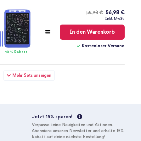
56,98 €
59,98 €
Kostenloser
Inkl. MwSt.
Versand
In den Warenkorb
Kostenloser Versand
10 % Rabatt
örer LED Light - Dezibelbegrenzer - Mit AUX-Kabel -
Mehr Sets anzeigen
ing auf 3,5 mm Jack Audio Kabel - 1,2 Meter - Weiß
67,78 €
71,98 €
Kostenloser
Inkl. MwSt.
Versand
In den Warenkorb
Jetzt 15% sparen!
Kostenloser Versand
Verpasse keine Neuigkeiten und Aktionen.
10 % Rabatt
Abonniere unseren Newsletter und erhalte 15%
Rabatt auf deine nächste Bestellung!