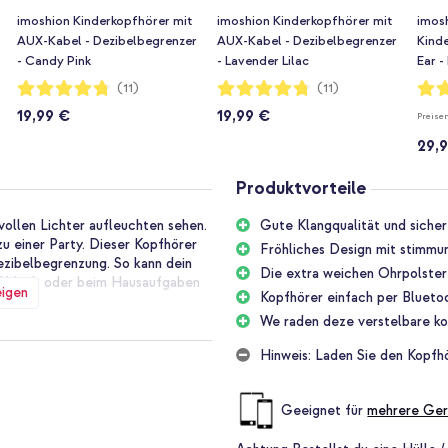
imoshion Kinderkopfhörer mit
imoshion Kinderkopfhörer mit
imos
AUX-Kabel - Dezibelbegrenzer
AUX-Kabel - Dezibelbegrenzer
Kinde
- Candy Pink
- Lavender Lilac
Ear -
AUX-
Bewertung:
Bewertung:
Bewe
(11)
(11)
95%
95%
97%
19,99 €
19,99 €
Preise
29,
Produktvorteile
ollen Lichter aufleuchten sehen.
Gute Klangqualität und sicher
 einer Party. Dieser Kopfhörer
Fröhliches Design mit stimmu
ezibelbegrenzung. So kann dein
Die extra weichen Ohrpolster
m Urlaub oder beim Hausaufgaben
eigen
Kopfhörer einfach per Blueto
We raden deze verstelbare kop
Hinweis: Laden Sie den Kopfh
ebungsgeräusche auf natürliche
 alles gut zu hören. Die
Hören sicher bleibt für junge
Geeignet für
mehrere Ger
 Seite regeln.