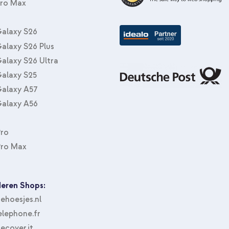
Pro Max
alaxy S26
alaxy S26 Plus
alaxy S26 Ultra
alaxy S25
alaxy A57
alaxy A56
Pro
Pro Max
eren Shops:
hoesjes.nl
lephone.fr
ecover.it