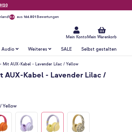
H20
hland!
aus
166.801
Bewertungen
9,5
Zum
Inhalt
springen
Mein Konto
Mein Warenkorb
Audio
Weiteres
SALE
Selbst gestalten
- Mit AUX-Kabel - Lavender Lilac / Yellow
t AUX-Kabel - Lavender Lilac /
/ Yellow