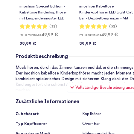
imoshion Special Edition -
imoshion Kabellose
Kabellose Kinderkopfhörer
Kinderkopfhörer LED Light Cat
mit Leopardenmuster LED
Ear - Dezibelbegrenzer - Mit
Light Cat Ear -
AUX-Kabel - Lavender Lilac
Bewertung:
Bewertung:
(32)
(32)
97%
97%
Dezibelbegrenzer - Mit AUX-
49,99 €
49,99 €
Preisempfehlung
Preisempfehlung
kabel - Leopard
29,99 €
29,99 €
Produktbeschreibung
Musik hören, durch das Zimmer tanzen und dabei die stimmungsv
Der imoshion kabellose Kinderkopfhörer macht jeden Moment zu
kombiniert spielerisches Design mit sicherem Klang dank der D
Kind ungestört die schönste Musik hören; auf der Rückbank, i
Vollständige Beschreibung anz
machen.
Zusätzliche Informationen
Sicherer Klang für junge Ohren
Die Ohrmuscheln bedecken das gesamte Ohr und dämpfen Umg
Zusätzliche
Weise. So muss die Lautstärke nicht erhöht werden, um trotzdem
Zubehörart
Kopfhörer
Informationen
maximale Lautstärke ist auf Kinder abgestimmt, so dass langes 
Typ Kopfhoerer
Over-Ear
Ohren. Die Lautstärke lässt sich einfach über die Knöpfe an der
Anpassbare Modi
Höhenverstellbar