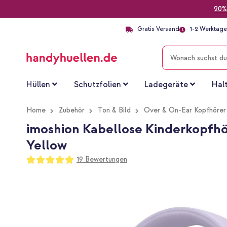
20%
Gratis Versand
1-2 Werktage 
SUCHE
Hüllen
Schutzfolien
Ladegeräte
Hal
Home
Zubehör
Ton & Bild
Over & On-Ear Kopfhörer
imoshion Kabellose Kinderkopfhör
Yellow
Bewertung:
19
Bewertungen
100
100
% of
Zum
Ende
der
Bildgalerie
springen