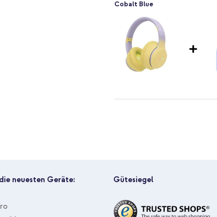
Cobalt Blue
etzteil
imoshion Kabellose Kinderkopfh
Lavender Lilac / Yellow + Lightn
 die neuesten Geräte:
Gütesiegel
Pro