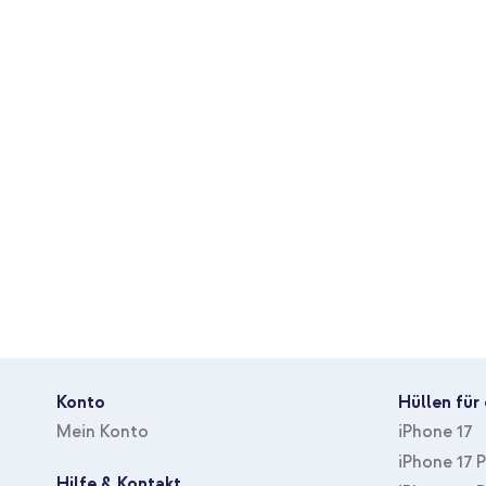
Anschluss
USB-C
Kabel Abnehmbar
Ja
Farbe
Violett
Material
Kunststoff
Hi-Res Audio
Nein
Anzahl Teile In Packung
1 Pc
Inbegriffene Zubehöranzahl
AUX Kabel, Aufladekabel, N
Mit Kabel
Ja
IP Schutzart
Keine
Spritzwassergeschützt
Nein
Wasserresistent
Nein
Konto
Hüllen für
Mein Konto
iPhone 17
iPhone 17 
Hilfe & Kontakt