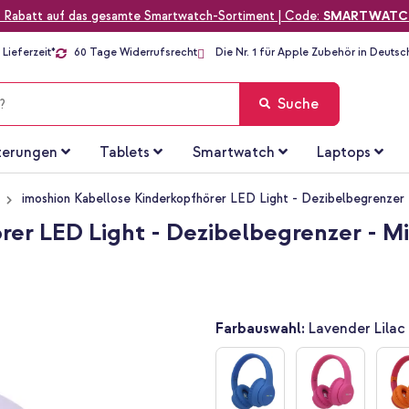
 Rabatt auf das gesamte Smartwatch-Sortiment | Code:
SMARTWATC
Lieferzeit*
60 Tage Widerrufsrecht
Die Nr. 1 für Apple Zubehör in Deutsc
Suche
terungen
Tablets
Smartwatch
Laptops
imoshion Kabellose Kinderkopfhörer LED Light - Dezibelbegrenzer 
er LED Light - Dezibelbegrenzer - Mi
Farbauswahl:
Lavender Lilac 