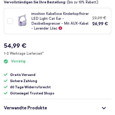
Zum
Vervollständigen Sie Ihre Bestellung:
(bis zu 10% Rabatt)
Anfang
der
imoshion Kabellose Kinderkopfhörer
Bildgalerie
29,99 €
LED Light Cat Ear -
springen
26,99 €
Dezibelbegrenzer - Mit AUX-Kabel
- Lavender Lilac
54,99 €
1-2 Werktage Lieferzeit*
Vorrätig
Gratis Versand
Sichere Zahlung
60 Tage Widerrufsrecht
Gütesiegel Trusted Shops
Verwandte Produkte