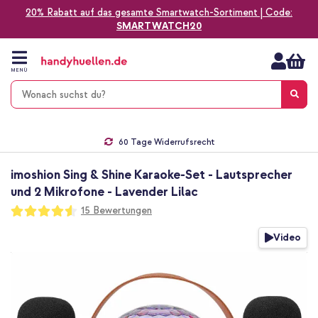
20% Rabatt auf das gesamte Smartwatch-Sortiment | Code:
SMARTWATCH20
Zum
Inhalt
springen
MENÜ
Gratis Versand
1-2 Werktage Lieferzeit*
60 Tage Widerrufsrecht
Die Nr. 1 für Apple Zubehör in Deutschland!
imoshion Sing & Shine Karaoke-Set - Lautsprecher
und 2 Mikrofone - Lavender Lilac
Bewertung:
15
Bewertungen
91
100
% of
Zum
Video
Ende
der
Bildgalerie
springen