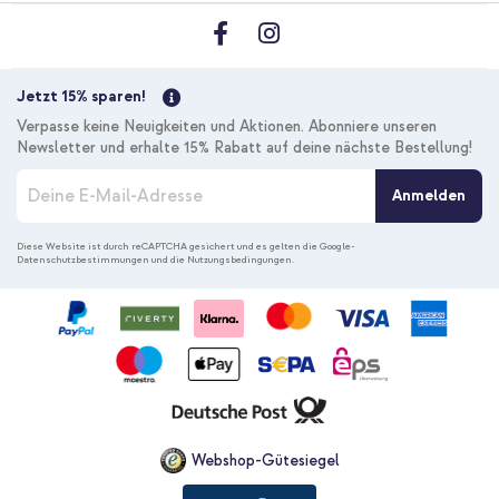
Jetzt 15% sparen!
Verpasse keine Neuigkeiten und Aktionen. Abonniere unseren
Newsletter und erhalte 15% Rabatt auf deine nächste Bestellung!
M
Anmelden
e
l
d
Diese Website ist durch reCAPTCHA gesichert und es gelten die
Google-
Datenschutzbestimmungen
und die
Nutzungsbedingungen
.
e
n
S
i
e
s
i
c
h
f
Webshop-Gütesiegel
ü
r