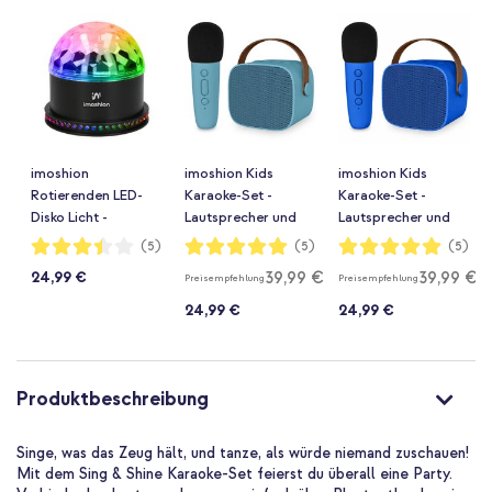
imoshion
imoshion Kids
imoshion Kids
Rotierenden LED-
Karaoke-Set -
Karaoke-Set -
Disko Licht -
Lautsprecher und
Lautsprecher und
Discokugel
Mikrofon - Soft
Mikrofon - Cobalt
Bewertung:
Bewertung:
Bewertung:
(5)
(5)
(5)
68%
100%
100%
Blue
Blue
39,99 €
39,99 €
24,99 €
Preisempfehlung
Preisempfehlung
24,99 €
24,99 €
Produktbeschreibung
Singe, was das Zeug hält, und tanze, als würde niemand zuschauen!
Mit dem Sing & Shine Karaoke-Set feierst du überall eine Party.