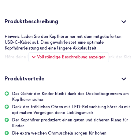
Leopard
Produktbeschreibung
Hinweis:
Laden Sie den Kopfhörer nur mit dem mitgelieferten
USB-C-Kabel auf. Dies gewährleistet eine optimale
Kopfhörerleistung und eine längere Akkulaufzeit.
Vollständige Beschreibung anzeigen
Höre deine Lieblingsmusik mit optimalem Vergnügen dank der Kids
Unicorn LED Light Bluetooth Kopfhörer! Der lustige Kopfhörer ist
mit einem Horn und Ohren ausgestattet. Die Ohren leuchten dank
der LED-Beleuchtung. Der Kopfhörer bietet eine gute
Produktvorteile
Klangqualität und ist sicher für Kinderohren, da er über einen
Dezibelbegrenzer verfügt, der den Klang auf 85 Dezibel begrenzt.
Dank der extra weichen Ohrmuscheln, die das gesamte Ohr
Das Gehör der Kinder bleibt dank des Dezibelbegrenzers am
bedecken, werden Umgebungsgeräusche gedämpft. So kannst du
Kopfhörer sicher.
ungestört deine Lieblingsmusik hören, einen Film ansehen oder
Dank der fröhlichen Ohren mit LED-Beleuchtung hörst du mit
dich ganz auf deine Hausaufgaben konzentrieren. Dank des
optimalem Vergnügen deine Lieblingsmusik.
drahtlosen Designs können Kinder mit den Kopfhörern in der
Der Kopfhörer produziert einen guten und sicheren Klang für
ganzen Wohnung herumlaufen, spielen oder tanzen. Der Kopfhörer
Kinder.
hat eine Reichweite von bis zu 10 Metern! Die Kopfhörer lassen
sich einfach per Bluetooth mit deinem Smartphone, Tablet oder
Die extra weichen Ohrmuscheln sorgen für hohen