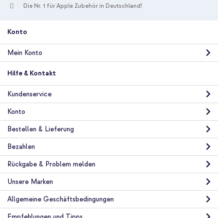
Die Nr. 1 für Apple Zubehör in Deutschland!
Kostenloser Versand
64,78 €
68,98 €
Kostenloser
Inkl. MwSt.
Versand
Konto
In den Warenkorb
Mein Konto
Hilfe & Kontakt
Kundenservice
Konto
Bestellen & Lieferung
Bezahlen
Rückgabe & Problem melden
Unsere Marken
Allgemeine Geschäftsbedingungen
Empfehlungen und Tipps