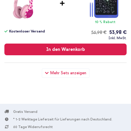
10 % Rabatt
Kostenloser Versand
53,98 €
56,98 €
Kostenloser
Inkl. MwSt.
Versand
In den Warenkorb
imoshion Kabellose Kinderkopfhörer Unicorn LED Light -
Mehr Sets anzeigen
Dezibelbegrenzer - Mit AUX-Kabel - Pink / Hot Pink + Lightning
auf 3,5 mm Jack Audio Kabel - 1,2 Meter - Weiß
Gratis Versand
* 1-2 Werktage Lieferzeit für Lieferungen nach Deutschland.
60 Tage Widerrufsrecht
10 % Rabatt