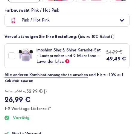
Zum
Farbauswahl:
Pink / Hot Pink
Anfang
Pink / Hot Pink
der
Bildgalerie
springen
Vervollständigen Sie Ihre Bestellung:
(bis zu 10% Rabatt)
imoshion Sing & Shine Karaoke-Set
54,99 €
- Lautsprecher und 2 Mikrofone -
49,49 €
Lavender Lilac
Alle anderen Kombinationsangebote ansehen
und
bis zu 10%
auf
Zubehör sparen
32,99 €
Preisempfehlung
26,99 €
1-2 Werktage Lieferzeit*
Vorrätig
Gratis Versand