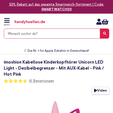
20% Rabatt auf das gesamte Smartwatch-Sortiment | Code:
SMARTWATCH20
Zum
Inhalt
springen
MENÜ
Gratis Versand
1-2 Werktage Lieferzeit*
60 Tage Widerrufsrecht
Die Nr. 1 für Apple Zubehör in Deutschland!
imoshion Kabellose Kinderkopfhörer Unicorn LED
Light - Dezibelbegrenzer - Mit AUX-Kabel - Pink /
Hot Pink
Bewertung:
10
Bewertungen
94
100
% of
Zum
Video
Ende
der
Bildgalerie
springen