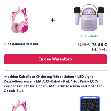
Nein
Freihändiges Telefonieren
1 Pc
Einfache Bluetooth-Verbindung
AUX Kabel, Aufladekabel, Netzteil
10 Meter Reichweite
Ja
Keine
Verstellbarer Kopfbügel
Nein
Over-Ear-Modell
10 % Rabatt
Nein
USB-C-Anschluss
Kostenloser Versand
76,48 €
81,98 €
Kostenloser
Inklusive USB-A-zu-USB-C-Ladekabel
Inkl. MwSt.
Versand
Inklusive Aufbewahrungstasche
In den Warenkorb
Inklusive 1 Jahr Garantie
Auf der Suche nach einem fröhlichen Kopfhörer mit optimalem
imoshion Kabellose Kinderkopfhörer Unicorn LED Light -
Bedienkomfort? Dann wähle die Kids Unicorn LED Light Bluetooth
Dezibelbegrenzer - Mit AUX-Kabel - Pink / Hot Pink + LCD-
Kopfhörer von imoshion.
Zeichentablett für Kinder - Mit Farbbildschirm und 2 Stiften -
Cobalt Blue