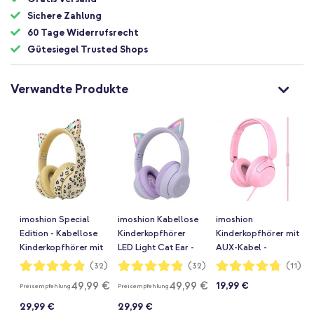
Sichere Zahlung
60 Tage Widerrufsrecht
Gütesiegel Trusted Shops
Verwandte Produkte
imoshion Special
imoshion Kabellose
imoshion
Edition - Kabellose
Kinderkopfhörer
Kinderkopfhörer mit
Kinderkopfhörer mit
LED Light Cat Ear -
AUX-Kabel -
Leopardenmuster
Dezibelbegrenzer -
Dezibelbegrenzer -
Bewertung:
Bewertung:
Bewertung:
(32)
(32)
(11)
97%
97%
95%
LED Light Cat Ear -
Mit AUX-Kabel -
Candy Pink
49,99 €
49,99 €
19,99 €
Preisempfehlung
Preisempfehlung
Dezibelbegrenzer -
Lavender Lilac
Mit AUX-kabel -
29,99 €
29,99 €