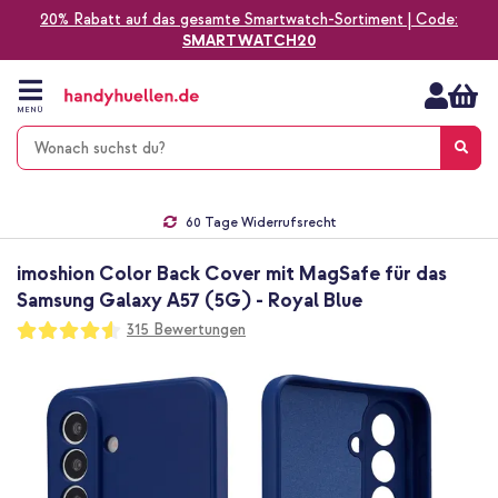
20% Rabatt auf das gesamte Smartwatch-Sortiment | Code:
SMARTWATCH20
Zum
Inhalt
springen
MENÜ
Gratis Versand
1-2 Werktage Lieferzeit*
60 Tage Widerrufsrecht
Die Nr. 1 für Apple Zubehör in Deutschland!
imoshion Color Back Cover mit MagSafe für das
Samsung Galaxy A57 (5G) - Royal Blue
Bewertung:
315
Bewertungen
91
100
% of
Zum
Ende
der
Bildgalerie
springen