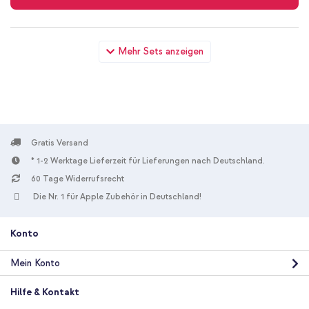
imoshion Color Back Cover mit MagSafe Samsung Galaxy A57
Mehr Sets anzeigen
(5G) - Royal Blue + Universal-Handykette - Rose Gold
Gratis Versand
* 1-2 Werktage Lieferzeit für Lieferungen nach Deutschland.
10 % Rabatt
60 Tage Widerrufsrecht
Kostenloser Versand
21,98 €
22,98 €
Die Nr. 1 für Apple Zubehör in Deutschland!
Kostenloser
Inkl. MwSt.
Versand
In den Warenkorb
Konto
Mein Konto
imoshion Color Back Cover mit MagSafe Samsung Galaxy A57
(5G) - Royal Blue + GLAStR Fit Displayschutzfolie 2er-Pack +
Hilfe & Kontakt
Applicator Samsung Galaxy A57 (5G)