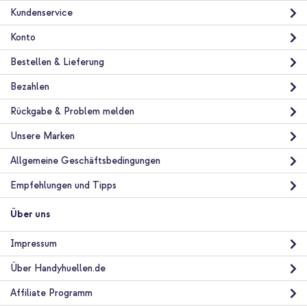
Kundenservice
Konto
Bestellen & Lieferung
Bezahlen
10 % Rabatt
Rückgabe & Problem melden
Kostenloser Versand
35,48 €
37,98 €
Unsere Marken
Kostenloser
Inkl. MwSt.
Versand
Allgemeine Geschäftsbedingungen
In den Warenkorb
Empfehlungen und Tipps
Über uns
imoshion Color Back Cover mit MagSafe Samsung Galaxy A57
(5G) - Royal Blue + Original USB-C-zu-USB-C-Kabel in
Fabrikverpackung - 1.8 meter - 25 Watt - Schwarz
Impressum
Über Handyhuellen.de
Affiliate Programm