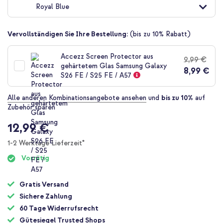
Royal Blue
der
Bildgalerie
springen
Vervollständigen Sie Ihre Bestellung:
(bis zu 10% Rabatt)
Accezz Screen Protector aus
9,99 €
gehärtetem Glas Samsung Galaxy
8,99 €
S26 FE / S25 FE / A57
Alle anderen Kombinationsangebote ansehen
und
bis zu 10%
auf
Zubehör sparen
12,99 €
1-2 Werktage Lieferzeit*
Vorrätig
Gratis Versand
Sichere Zahlung
60 Tage Widerrufsrecht
Gütesiegel Trusted Shops