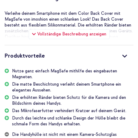
Verleihe deinem Smartphone mit dem Color Back Cover mit
MagSafe von imoshion einen schlanken Look! Das Back Cover
besteht aus flexiblem Silikonmaterial. Die erhöhten Ränder bieten
zusätzlichen Schutz für die Kamera und das Display deines Geräts.
Vollständige Beschreibung anzeigen
Darüber hinaus ist die Hülle mit einer matten Beschichtung
versehen, die deinem Smartphone einen schlanken Look verleiht.
Die Mikrofaser-Innenseite verhindert zudem Kratzer auf deinem
Gerät. Die Hülle verfügt über eine integrierte MagSafe-Funktion,
Produktvorteile
so dass du problemlos MagSafe-Produkte verwenden kannst. Dank
des schlanken Designs der Hülle behält dein Gerät seine schlanke
Nutze ganz einfach MagSafe mithilfe des eingebauten
Form bei.
Magneten.
Täglicher Schutz für dein Smartphone
Die matte Beschichtung verleiht deinem Smartphone ein
Die Handyhülle besteht aus flexiblem Silikonmaterial. Das
elegantes Aussehen.
Silikonmaterial hat eine stoßdämpfende Wirkung und sorgt für den
Die erhöhten Ränder bieten Schutz für die Kamera und den
täglichen Schutz deines Smartphones. Dank der erhöhten Ränder
Bildschirm deines Handys.
sind auch dein Bildschirm und deine Kamera sicher vor Stürzen
Das Mikrofaserfutter verhindert Kratzer auf deinem Gerät.
oder Stößen geschützt. Darüber hinaus hat die Hülle eine
Durch das leichte und schlanke Design der Hülle bleibt die
Mikrofaser-Innenseite, die Kratzer auf der Rückseite deines
schmale Form des Handys erhalten.
Geräts verhindert.
Die Handyhülle ist nicht mit einem Kamera-Schutzglas
Geeignet für MagSafe