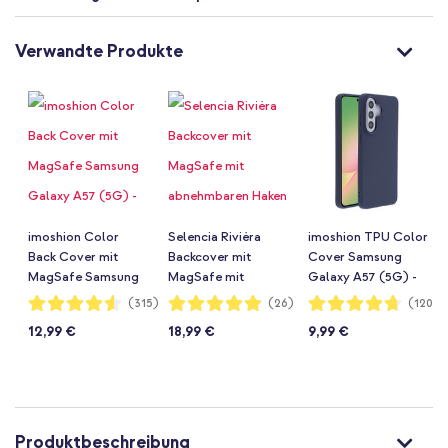
Verwandte Produkte
imoshion Color
Selencia Rivièra
imoshion TPU Color
Back Cover mit
Backcover mit
Cover Samsung
MagSafe Samsung
MagSafe mit
Galaxy A57 (5G) -
Galaxy A57 (5G) -
abnehmbaren Haken
Dunkelblau
Bewertung:
Bewertung:
Bewertung:
(315)
(26)
(1204)
91%
98%
94%
Dunkelblau
Samsung Galaxy
12,99 €
18,99 €
9,99 €
A57 (5G) - Powder
Blue
Produktbeschreibung