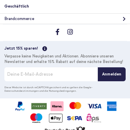
Geschäftlich
10 % Rabatt
Brandcommerce
Kostenloser Versand
19,28 €
19,98 €
Kostenloser
Inkl. MwSt.
Versand
In den Warenkorb
Jetzt 15% sparen!
Verpasse keine Neuigkeiten und Aktionen. Abonniere unseren
Newsletter und erhalte 15% Rabatt auf deine nächste Bestellung!
M
Anmelden
e
l
d
Diese Website ist durch reCAPTCHA gesichert und es gelten die
Google-
Datenschutzbestimmungen
und die
Nutzungsbedingungen
.
e
n
S
i
e
s
i