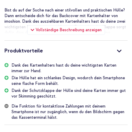
Bist du auf der Suche nach einer stilvollen und praktischen Hülle?
Dann entscheide dich für das Backcover mit Kartenhalter von
imoshion. Dank des ausziehbaren Kartenhalters hast du deine zwei
wichtigsten Karten immer griffbereit. Die praktische Klappe sorgt
Vollständige Beschreibung anzeigen
dafür, dass deine Karten sicher verstaut und vor Skimming
geschützt sind. Zudem bietet das Backcover hervorragenden
Schutz für dein Smartphone. Die Hülle ist leicht und überzeugt
durch ihr schlankes Design. Dadurch bleibt die elegante Form
Produktvorteile
deines Smartphones perfekt erhalten.
Dank des Kartenhalters hast du deine wichtigsten Karten
Guter Schutz für dein Smartphone
immer zur Hand.
Das stoßdämpfende Material sorgt für einen verlässlichen Schutz
deines Telefons. Das Backcover ist aus mehreren Materialien
Die Hülle hat ein schlankes Design, wodurch dein Smartphone
gefertigt, die zu einer einzigen Hülle verschmolzen sind. Die
seine flache Form behält.
Innenschicht besteht aus stoßdämpfendem Silikonmaterial und ist
Dank der Schutzklappe der Hülle sind deine Karten immer gut
mit einer robusten Kunststoffschicht veredelt. Diese
vor Skimming geschützt.
Materialkombination fängt Stürze oder Stöße mühelos ab. Zudem
verfügt die Hülle über erhöhte Ränder, die der Kamera und dem
Die Funktion für kontaktlose Zahlungen mit deinem
Display deines Smartphones zusätzlichen Schutz bieten.
Smartphone ist nur zugänglich, wenn du den Bildschirm gegen
Schließlich ist das Backcover kratzfest, sodass die Hülle vor
das Kassenterminal hälst.
Kratzern durch Schlüssel oder andere Gegenstände in deiner
Tasche geschützt bleibt.