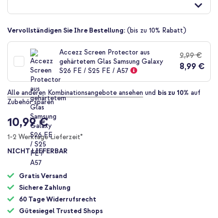
der
Bildgalerie
springen
Vervollständigen Sie Ihre Bestellung:
(bis zu 10% Rabatt)
Accezz Screen Protector aus
9,99 €
gehärtetem Glas Samsung Galaxy
8,99 €
S26 FE / S25 FE / A57
Alle anderen Kombinationsangebote ansehen
und
bis zu 10%
auf
Zubehör sparen
10,99 €
1-2 Werktage Lieferzeit*
NICHT LIEFERBAR
Gratis Versand
Sichere Zahlung
60 Tage Widerrufsrecht
Gütesiegel Trusted Shops