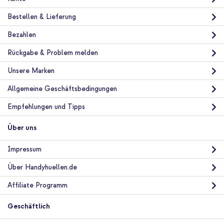
Bestellen & Lieferung
Bezahlen
10 % Rabatt
Rückgabe & Problem melden
Kostenloser Versand
19,98 €
20,98 €
Unsere Marken
Kostenloser
Inkl. MwSt.
Versand
Allgemeine Geschäftsbedingungen
In den Warenkorb
Empfehlungen und Tipps
Über uns
imoshion Backcover mit Kartenfach Samsung Galaxy A57 (5G) -
Dunkelblau + GLAStR Fit Displayschutzfolie 2er-Pack +
Applicator Samsung Galaxy A57 (5G)
Impressum
Über Handyhuellen.de
Affiliate Programm
Geschäftlich