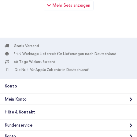
imoshion Backcover mit Kartenfach Samsung Galaxy A57 (5G) -
Mehr Sets anzeigen
Dunkelblau + Wandladegerät - Ladegerät - USB-C- und USB-
Anschluss - Power Delivery - 20 Watt - Black
Gratis Versand
* 1-2 Werktage Lieferzeit für Lieferungen nach Deutschland.
60 Tage Widerrufsrecht
10 % Rabatt
Die Nr. 1 für Apple Zubehör in Deutschland!
Kostenloser Versand
19,98 €
20,98 €
Kostenloser
Inkl. MwSt.
Versand
Konto
In den Warenkorb
Mein Konto
imoshion Backcover mit Kartenfach Samsung Galaxy A57 (5G) -
Hilfe & Kontakt
Dunkelblau + Universal-Handykette - Rose Gold
Kundenservice
Konto