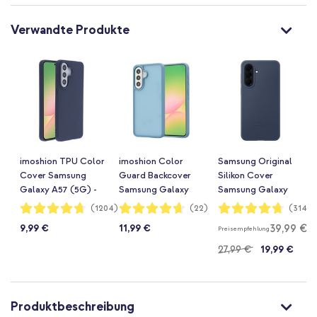
Verwandte Produkte
imoshion TPU Color
imoshion Color
Samsung Original
Cover Samsung
Guard Backcover
Silikon Cover
Galaxy A57 (5G) -
Samsung Galaxy
Samsung Galaxy
Dunkelblau
A57 (5G) - Hellblau
A57 (5G) - Dark
Bewertung:
Bewertung:
Bewertung:
(1204)
(22)
(314)
94%
93%
94%
Blue
39,99 €
9,99 €
11,99 €
Preisempfehlung
27,99 €
19,99 €
Produktbeschreibung