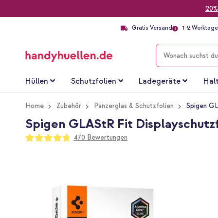
20%
Gratis Versand
1-2 Werktage 
SUCHE
Hüllen
Schutzfolien
Ladegeräte
Hal
Home
Zubehör
Panzerglas & Schutzfolien
Spigen GL
Spigen GLAStR Fit Displayschutz
Bewertung:
470
Bewertungen
94
100
% of
Zum
Ende
der
Bildgalerie
springen