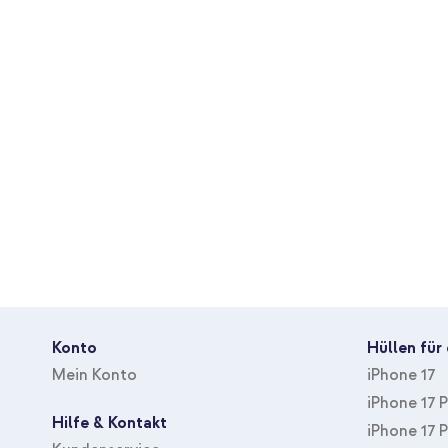
Originales Spigen-Produkt.
Qualität des Displayschutzes
Ausgezeichnet
Mit 1 Jahr Garantie.
Bedeckt den kompletten Bildschirm
Nein
Mit Klebehilfe
Ja
Schütze dein Display mühelos und genieße kristallklare, optimale
Verringert Blickwinkel
Nein
Schutz
Bildschirm
Konto
Hüllen für
Mein Konto
iPhone 17
iPhone 17 
Hilfe & Kontakt
iPhone 17 