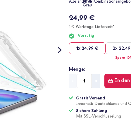
Alle anderen Kombinationsangebo
24,99 €
1-2 Werktage Lieferzeit*
Vorrätig
1x
24,99 €
2x
22,49
Spare 10
Menge
In den
-
+
Gratis Versand
Innerhalb Deutschlands und Ö
Sichere Zahlung
Mit SSL-Verschlüsselung