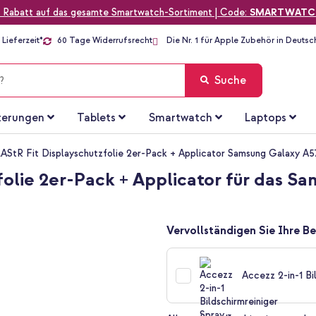
 Rabatt auf das gesamte Smartwatch-Sortiment | Code:
SMARTWATC
Lieferzeit*
60 Tage Widerrufsrecht
Die Nr. 1 für Apple Zubehör in Deutsc
Suche
terungen
Tablets
Smartwatch
Laptops
AStR Fit Displayschutzfolie 2er-Pack + Applicator Samsung Galaxy A
folie 2er-Pack + Applicator für das S
Vervollständigen Sie Ihre Be
Accezz 2-in-1 Bi