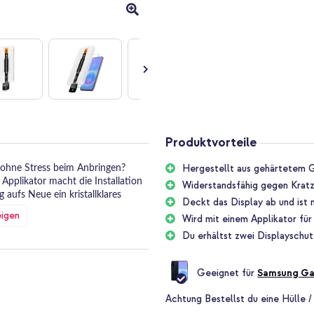
Produktvorteile
Hergestellt aus gehärtetem G
 ohne Stress beim Anbringen?
Applikator macht die Installation
Widerstandsfähig gegen Kratz
aufs Neue ein kristallklares
Deckt das Display ab und ist 
eigen
Wird mit einem Applikator für
Du erhältst zwei Displayschut
utzglases zum Kinderspiel. Du
haben. Der praktische
Geeignet für
Samsung Ga
inem Bildschirm: Rahmen aufsetzen,
in optimal geschütztes Display
Achtung
Bestellst du eine Hülle /