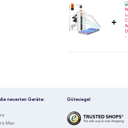
 Funktionalität.
Spigen GLAStR Fit Displayschut
Original USB-C-zu-USB-C-Kabel 
 die neuesten Geräte:
Gütesiegel
Pro
Pro Max