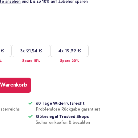
te ansehen
und
bis zu 10%
auf Zubehör sparen
 €
3x
21,24 €
4x
19,99 €
%
Spare 15%
Spare 20%
 Warenkorb
60 Tage Widerrufsrecht
sterreichs
Problemlose Rückgabe garantiert
Gütesiegel Trusted Shops
Sicher einkaufen & bezahlen