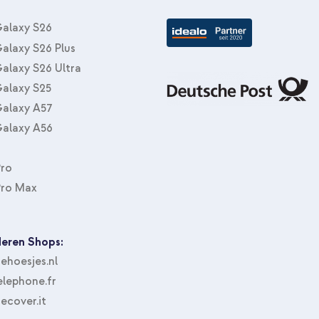
alaxy S26
alaxy S26 Plus
alaxy S26 Ultra
alaxy S25
alaxy A57
alaxy A56
Pro
Pro Max
eren Shops:
hoesjes.nl
lephone.fr
ecover.it