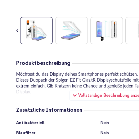
Zum
Anfang
Produktbeschreibung
der
Bildgalerie
Möchtest du das Display deines Smartphones perfekt schützen,
springen
Dieses Duopack der Spigen EZ Fit Glas.tR Displayschutzfolie mit 
extrem einfach. Gib Kratzern keine Chance und genieße jeden Tag 
Display.
Vollständige Beschreibung anz
Einfach, schnell, perfekt!
Zusätzliche Informationen
Mit dem Spigen EZ Fit Applikator wird das Anbringen deines Sch
musst keine Angst mehr vor Luftblasen oder schiefem Ansetzen 
Zusätzliche
Installationsrahmen sorgt für eine perfekte Ausrichtung auf de
Antibakteriell
Nein
Informationen
andrücken – fertig! Das spart Zeit und Frust, sodass du direkt e
Blaufilter
Nein
ohne Mühe genießen kannst. Einfacher geht es kaum!