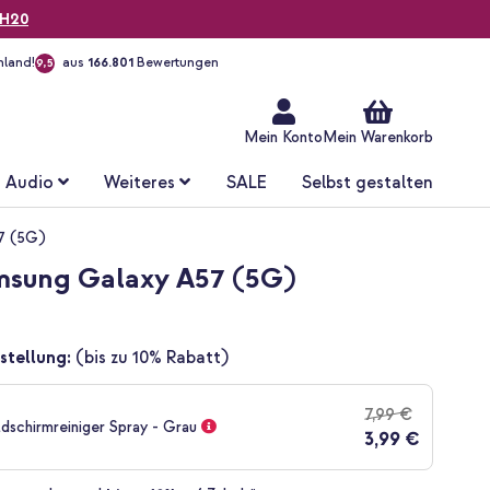
H20
hland!
aus
166.801
Bewertungen
9,5
Zum
Inhalt
springen
Mein Konto
Mein Warenkorb
Audio
Weiteres
SALE
Selbst gestalten
57 (5G)
amsung Galaxy A57 (5G)
stellung:
(bis zu 10% Rabatt)
7,99 €
ldschirmreiniger Spray - Grau
3,99 €