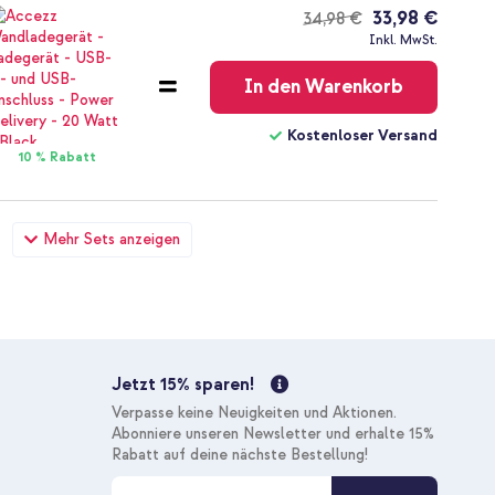
33,98 €
34,98 €
Kostenloser
Inkl. MwSt.
Versand
In den Warenkorb
Kostenloser Versand
10 % Rabatt
zfolie 2er-Pack + Applicator Samsung Galaxy A57 (5G) +
Mehr Sets anzeigen
in Fabrikverpackung - 1.8 meter - 25 Watt - Schwarz
31,28 €
31,98 €
Kostenloser
Inkl. MwSt.
Versand
In den Warenkorb
Jetzt 15% sparen!
Kostenloser Versand
Verpasse keine Neuigkeiten und Aktionen.
10 % Rabatt
Abonniere unseren Newsletter und erhalte 15%
Rabatt auf deine nächste Bestellung!
M