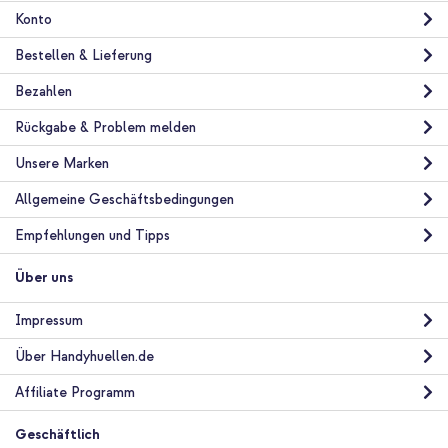
Konto
Bestellen & Lieferung
Bezahlen
Rückgabe & Problem melden
10 % Rabatt
Unsere Marken
Kostenloser Versand
38,73 €
39,73 €
Allgemeine Geschäftsbedingungen
Kostenloser
Inkl. MwSt.
Versand
Empfehlungen und Tipps
In den Warenkorb
Über uns
iDeal of Sweden Vegan Leather Back Cover Apple iPhone 17e /
Impressum
16e / 15 / 14 / 13 - Warm Beige Croco + Universal-Handykette -
Rose Gold
Über Handyhuellen.de
Affiliate Programm
Geschäftlich