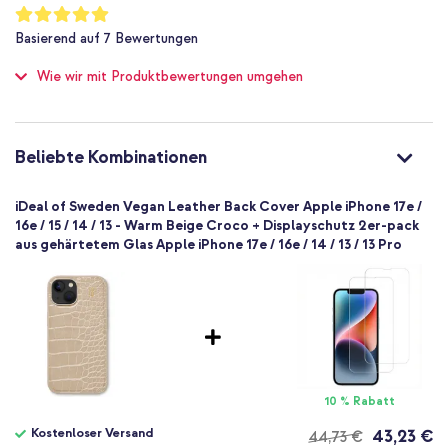
Nicht zutreffend
Bewertung:
100
%
Nein
Basierend auf
7
Bewertungen
of
Schutz bis zu 4 m
100
Wie wir mit Produktbewertungen umgehen
Nein
Sehr gut
Nein
7340225415573
Beliebte Kombinationen
iDeal of Sweden
IDVLC-I2361-456
iDeal of Sweden Vegan Leather Back Cover Apple iPhone 17e /
Beige
16e / 15 / 14 / 13 - Warm Beige Croco + Displayschutz 2er-pack
aus gehärtetem Glas Apple iPhone 17e / 16e / 14 / 13 / 13 Pro
Kunstleder
Apple
Smartphone
Keine
Nein
Backcover, Hard Case
Hülle
10 % Rabatt
Rückseite & Seite
Kostenloser Versand
43,23 €
44,73 €