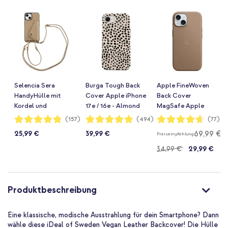
Selencia Sera
Burga Tough Back
Apple FineWoven
HandyHülle mit
Cover Apple iPhone
Back Cover
Kordel und
17e / 16e - Almond
MagSafe Apple
Umschlag-
Latte
iPhone 15 - Taupe
Bewertung:
Bewertung:
Bewertung:
(157)
(494)
(77)
96%
97%
93%
Kartenhalter Apple
69,99 €
25,99 €
39,99 €
Preisempfehlung
iPhone 14 / 13 -
Taupe
34,99 €
29,99 €
Produktbeschreibung
Eine klassische, modische Ausstrahlung für dein Smartphone? Dann
wähle diese iDeal of Sweden Vegan Leather Backcover! Die Hülle