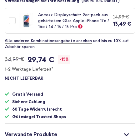
Zum
Vervollständigen Sie Ihre Bestellung:
(bis zu 10% Rabatt)
Anfang
der
Accezz Displayschutz 2er-pack aus
14,99 €
Bildgalerie
gehärtetem Glas Apple iPhone 17e /
13,49 €
springen
16e / 14 / 13 / 13 Pro
Alle anderen Kombinationsangebote ansehen
und
bis zu 10%
auf
Zubehör sparen
29,74 €
34,99 €
-15%
1-2 Werktage Lieferzeit*
NICHT LIEFERBAR
Gratis Versand
Sichere Zahlung
60 Tage Widerrufsrecht
Gütesiegel Trusted Shops
Verwandte Produkte