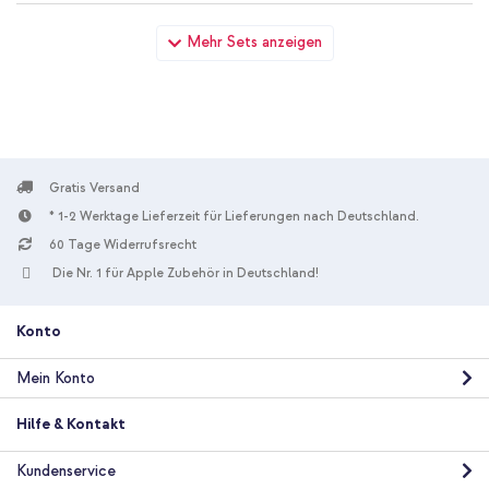
iDeal of Sweden Vegan Leather Back Cover Apple iPhone 17e /
Mehr Sets anzeigen
16e / 15 / 14 / 13 - Warm Beige Croco + Phone Cord Strap
Universal - Beige
Gratis Versand
* 1-2 Werktage Lieferzeit für Lieferungen nach Deutschland.
20 % Rabatt
60 Tage Widerrufsrecht
Die Nr. 1 für Apple Zubehör in Deutschland!
Kostenloser Versand
45,73 €
49,73 €
Kostenloser
Inkl. MwSt.
Versand
Konto
In den Warenkorb
Mein Konto
iDeal of Sweden Vegan Leather Back Cover Apple iPhone 17e /
Hilfe & Kontakt
16e / 15 / 14 / 13 - Warm Beige Croco + Wandladegerät -
Ladegerät - USB-C- und USB-Anschluss - Power Delivery - 20
Kundenservice
Watt - White