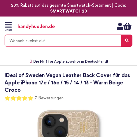
20% Rabatt auf das gesamte Smartwatch-Sortiment | Code:
SMARTWATCH20
Zum
Inhalt
springen
MENÜ
Gratis Versand
1-2 Werktage Lieferzeit*
60 Tage Widerrufsrecht
Die Nr. 1 für Apple Zubehör in Deutschland!
iDeal of Sweden Vegan Leather Back Cover für das
Apple iPhone 17e / 16e / 15 / 14 / 13 - Warm Beige
Croco
Bewertung:
7
Bewertungen
100
100
% of
Zum
Ende
der
Bildgalerie
springen