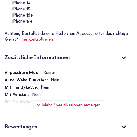
iPhone 14
Getestet auf Stürze aus bis zu 4 Metern Höhe
iPhone 15
iPhone 16e
Sorgt für eine modische Ausstrahlung
iPhone 17e
Fügt deinem Smartphone kaum Volumen hinzu
Achtung
Bestellst du eine Hülle / ein Accessoire für das richtige
Inklusive 1 Jahr Garantie
Gerät?
Hier kontrollieren
Verleihe deinem Smartphone eine modische Ausstrahlung mit
Zusätzliche Informationen
dieser iDeal of Sweden Vegan Leather Backcover!
Zusätzliche
Keiner
Informationen
Nein
Nein
Nein
Nein
Mehr Spezifikationen anzeigen
Kein Verschluss
Nein
Nein
Bewertungen
Nein