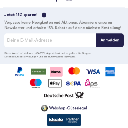
Jetzt 15% sparen!
Verpasse keine Neuigkeiten und Aktionen. Abonniere unseren
Newsletter und erhalte 15% Rabatt auf deine nächste Bestellung!
M
Anmelden
e
l
d
Diese Website ist durch reCAPTCHA gesichert und es gelten die
Google-
Datenschutzbestimmungen
und die
Nutzungsbedingungen
.
e
n
S
i
e
s
i
c
h
f
Webshop-Gütesiegel
ü
r
u