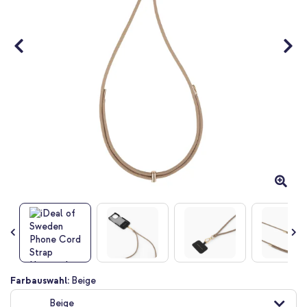
Zum
Farbauswahl:
Beige
Anfang
Beige
der