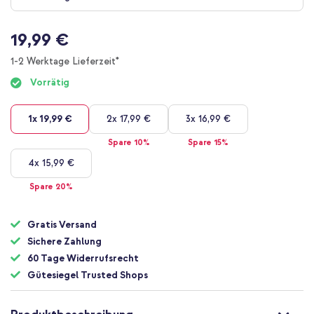
Bildgalerie
springen
19,99 €
1-2 Werktage Lieferzeit*
Vorrätig
1x
19,99 €
2x
17,99 €
3x
16,99 €
Spare 10%
Spare 15%
4x
15,99 €
Spare 20%
Gratis Versand
Sichere Zahlung
60 Tage Widerrufsrecht
Gütesiegel Trusted Shops