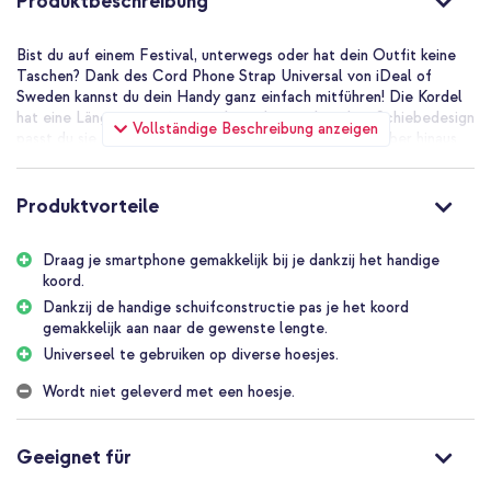
Produktbeschreibung
Bist du auf einem Festival, unterwegs oder hat dein Outfit keine
Taschen? Dank des Cord Phone Strap Universal von iDeal of
Sweden kannst du dein Handy ganz einfach mitführen! Die Kordel
hat eine Länge von 140 cm und mit dem praktischen Schiebedesign
Vollständige Beschreibung anzeigen
passt du sie einfach an die gewünschte Länge an. Darüber hinaus
kannst du die Telefonkordel problemlos mit verschiedenen Hüllen
kombinieren.
Produktvorteile
Verstellbares Band
Dank des Schiebedesigns lässt sich die Kordel einfach auf die
Draag je smartphone gemakkelijk bij je dankzij het handige
richtige Länge einstellen. Stellen Sie es lang ein, wenn Sie die
koord.
Hülle quer über der Brust tragen wollen, und kürzer, wenn Sie es
lieber um den Hals oder um das Handgelenk tragen.
Dankzij de handige schuifconstructie pas je het koord
gemakkelijk aan naar de gewenste lengte.
Immer die Hände frei
Universeel te gebruiken op diverse hoesjes.
Egal, ob beim Tanzen auf einem Festival, bei einem genüsslichen
Strandtag oder bei Hausarbeiten: Dank der Kordel hast du dein
Wordt niet geleverd met een hoesje.
Handy immer griffbereit dabei. Dank des starken Metallhakens ist
dein Telefon sicher und fest an der Kordel befestigt.
Geeignet für
Universell