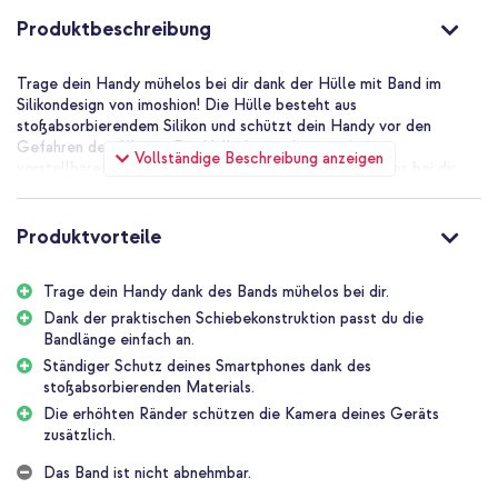
Produktbeschreibung
Trage dein Handy mühelos bei dir dank der Hülle mit Band im
Silikondesign von imoshion! Die Hülle besteht aus
stoßabsorbierendem Silikon und schützt dein Handy vor den
Gefahren des Alltags. Die Hülle hat zudem ein festes
Vollständige Beschreibung anzeigen
verstellbares Band. Damit trägst du dein Handy mühelos bei dir
und hast doch immer die Hände frei. Sehr praktisch zum Beispiel
auf Festivals und bei Tagesausflügen.
Produktvorteile
Festes verstellbares Band
Das verstellbare Band hat einen Durchmesser von 5 mm und
Trage dein Handy dank des Bands mühelos bei dir.
besteht aus weichem festem Material. Damit trägst du dein Handy
komfortabel, ohne dass es dir weh tut. Mit der praktischen
Dank der praktischen Schiebekonstruktion passt du die
Schiebekonstruktion passt du die Bandlänge einfach an. Mach das
Bandlänge einfach an.
Band lang, wenn du es quer über der Brust tragen willst, oder kurz,
Ständiger Schutz deines Smartphones dank des
wenn du es lieber ums Handgelenk trägst.
stoßabsorbierenden Materials.
Die erhöhten Ränder schützen die Kamera deines Geräts
Stilvolles Design
zusätzlich.
Wenn du auf einem Festival tanzt, einen Tag am Strand genießt
oder die Hülle trägst, während du zu Hause beschäftigt bist:
Das Band ist nicht abnehmbar.
Trage dein Smartphone als Accessoire, das sich sehen lassen kann.