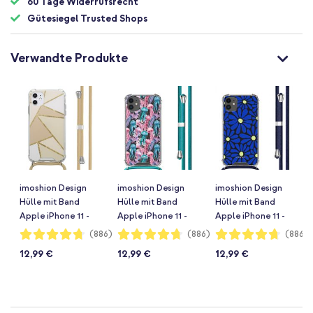
60 Tage Widerrufsrecht
Gütesiegel Trusted Shops
Verwandte Produkte
imoshion Design
imoshion Design
imoshion Design
Hülle mit Band
Hülle mit Band
Hülle mit Band
Apple iPhone 11 -
Apple iPhone 11 -
Apple iPhone 11 -
Beige Graphic
Jellyfish
Cobalt Blue Flowers
Bewertung:
Bewertung:
Bewertung:
(886)
(886)
(886)
94%
94%
94%
Watercolor
Connect
12,99 €
12,99 €
12,99 €