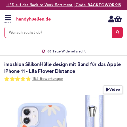
-15% auf das Back to Work-Sortiment | Code:
BACKTOWORK15
Zum
Inhalt
springen
MENÜ
Gratis Versand
1-2 Werktage Lieferzeit*
60 Tage Widerrufsrecht
Die Nr. 1 für Apple Zubehör in Deutschland!
imoshion SilikonHülle design mit Band für das Apple
iPhone 11 - Lila Flower Distance
Bewertung:
154
Bewertungen
95
100
% of
Zum
Video
Ende
der
Bildgalerie
springen