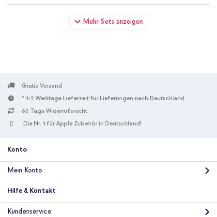
imoshion SilikonHülle design mit Band Apple iPhone 11 - Lila
Mehr Sets anzeigen
Flower Distance + Wandladegerät - Ladegerät - USB-C- und
USB-Anschluss - Power Delivery - 20 Watt - White
Gratis Versand
* 1-2 Werktage Lieferzeit für Lieferungen nach Deutschland.
60 Tage Widerrufsrecht
10 % Rabatt
Die Nr. 1 für Apple Zubehör in Deutschland!
Kostenloser Versand
23,98 €
24,98 €
Kostenloser
Inkl. MwSt.
Versand
Konto
In den Warenkorb
Mein Konto
imoshion SilikonHülle design mit Band Apple iPhone 11 - Lila
Hilfe & Kontakt
Flower Distance + USB-C zu Lightning-Kabel - Refurbished - 1
Meter - Weiß
Kundenservice