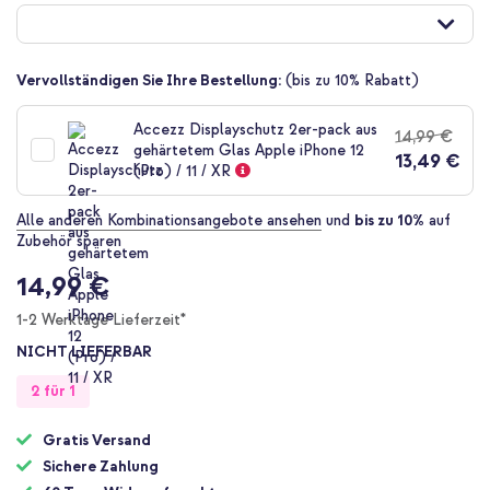
Anfang
der
Bildgalerie
springen
Vervollständigen Sie Ihre Bestellung:
(bis zu 10% Rabatt)
Accezz Displayschutz 2er-pack aus
14,99 €
gehärtetem Glas Apple iPhone 12
13,49 €
(Pro) / 11 / XR
Alle anderen Kombinationsangebote ansehen
und
bis zu 10%
auf
Zubehör sparen
14,99 €
1-2 Werktage Lieferzeit*
NICHT LIEFERBAR
2 für 1
Gratis Versand
Sichere Zahlung