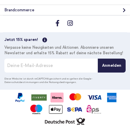
Brandcommerce
10 % Rabatt
Kostenloser Versand
26,68 €
27,98 €
Kostenloser
Inkl. MwSt.
Versand
Jetzt 15% sparen!
In den Warenkorb
Verpasse keine Neuigkeiten und Aktionen. Abonniere unseren
Newsletter und erhalte 15% Rabatt auf deine nächste Bestellung!
M
Anmelden
e
l
d
Diese Website ist durch reCAPTCHA gesichert und es gelten die
Google-
Datenschutzbestimmungen
und die
Nutzungsbedingungen
.
e
n
S
i
e
s
i
c
h