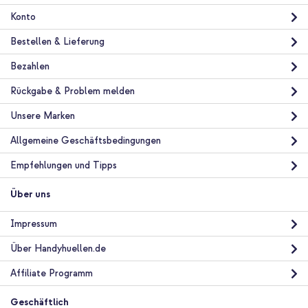
Konto
Bestellen & Lieferung
Bezahlen
Rückgabe & Problem melden
10 % Rabatt
Unsere Marken
Kostenloser Versand
28,49 €
29,99 €
Kostenloser
Inkl. MwSt.
Allgemeine Geschäftsbedingungen
Versand
In den Warenkorb
Empfehlungen und Tipps
Über uns
imoshion SilikonHülle design mit Band Apple iPhone 11 - Lila
Flower Distance + Full Cover Screen Protector aus gehärtetem
Impressum
Glas Apple iPhone 11 / Xr
Über Handyhuellen.de
Affiliate Programm
Geschäftlich