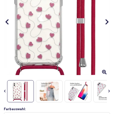
Zum
Farbauswahl:
Anfang