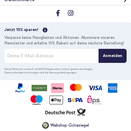
10 % Rabatt
Kostenloser Versand
24,68 €
25,98 €
Kostenloser
Inkl. MwSt.
Versand
Jetzt 15% sparen!
In den Warenkorb
Verpasse keine Neuigkeiten und Aktionen. Abonniere unseren
Newsletter und erhalte 15% Rabatt auf deine nächste Bestellung!
M
Anmelden
e
l
d
Diese Website ist durch reCAPTCHA gesichert und es gelten die
Google-
Datenschutzbestimmungen
und die
Nutzungsbedingungen
.
e
n
S
i
e
s
i
c
h
f
Webshop-Gütesiegel
ü