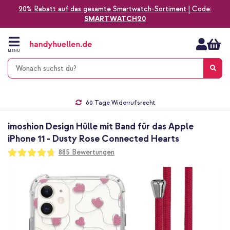
20% Rabatt auf das gesamte Smartwatch-Sortiment | Code:
SMARTWATCH20
Zum
Inhalt
springen
MENÜ
Gratis Versand
1-2 Werktage Lieferzeit*
60 Tage Widerrufsrecht
Die Nr. 1 für Apple Zubehör in Deutschland!
imoshion Design Hülle mit Band für das Apple
iPhone 11 - Dusty Rose Connected Hearts
Bewertung:
885
Bewertungen
94
100
% of
Zum
Ende
der
Bildgalerie
springen