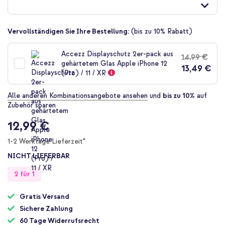
der
Bildgalerie
springen
Vervollständigen Sie Ihre Bestellung:
(bis zu 10% Rabatt)
Accezz Displayschutz 2er-pack aus
14,99 €
gehärtetem Glas Apple iPhone 12
13,49 €
(Pro) / 11 / XR
Alle anderen Kombinationsangebote ansehen
und
bis zu 10%
auf
Zubehör sparen
12,99 €
1-2 Werktage Lieferzeit*
NICHT LIEFERBAR
2 für 1
Gratis Versand
Sichere Zahlung
60 Tage Widerrufsrecht