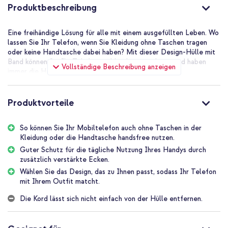
Produktbeschreibung
Eine freihändige Lösung für alle mit einem ausgefüllten Leben. Wo
lassen Sie Ihr Telefon, wenn Sie Kleidung ohne Taschen tragen
oder keine Handtasche dabei haben? Mit dieser Design-Hülle mit
Band können Sie Ihr Telefon problemlos mitnehmen und haben
Vollständige Beschreibung anzeigen
immer die Hände frei.
Kräftiges, verstellbares Band
Das Band hat einen Durchmesser von 5 mm und ist aus robustem
Produktvorteile
Naturmaterial gefertigt. Das macht das Band stark und
gleichzeitig weich, so dass es beim Tragen nicht in die Haut
So können Sie Ihr Mobiltelefon auch ohne Taschen in der
schneidet.
Kleidung oder die Handtasche handsfree nutzen.
Dank des silbernen Schiebedesigns lässt sich das Band ganz
Guter Schutz für die tägliche Nutzung Ihres Handys durch
einfach auf die richtige Länge einstellen. Machen Sie es lang,
zusätzlich verstärkte Ecken.
wenn Sie die Hülle quer über der Brust tragen wollen, und kürzer,
Wählen Sie das Design, das zu Ihnen passt, sodass Ihr Telefon
wenn Sie es lieber um den Hals oder das Handgelenk tragen.
mit Ihrem Outfit matcht.
Durch die Art und Weise, wie das Band an der Hülle befestigt ist,
ist es sehr sicher, erschwert es aber auch, das Band selbst zu
Die Kord lässt sich nicht einfach von der Hülle entfernen.
entfernen.
Guter Schutz durch verstärkte Ecken