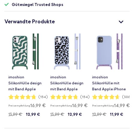
Gütesiegel Trusted Shops
Verwandte Produkte
imoshion
imoshion
imoshion
SilikonHülle design
SilikonHülle design
SilikonHülle mit
mit Band Apple
mit Band Apple
Band Apple iPhone
iPhone 11 - Petrol
iPhone 11 - Animal
11 - Violett
Bewertung:
Bewertung:
Bewertung:
(154)
(154)
(306)
95%
95%
93%
Green Groovy
Lila
16,99 €
16,99 €
14,99 €
Preisempfehlung
Preisempfehlung
Preisempfehlung
13,99 €
12,99 €
13,99 €
12,99 €
12,99 €
11,99 €