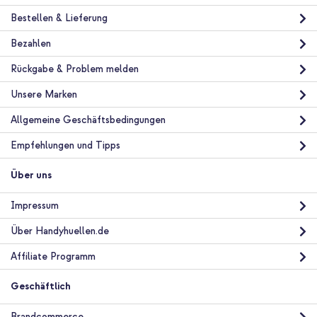
Bestellen & Lieferung
Bezahlen
Rückgabe & Problem melden
10 % Rabatt
Unsere Marken
Kostenloser Versand
26,49 €
27,99 €
Kostenloser
Inkl. MwSt.
Allgemeine Geschäftsbedingungen
Versand
In den Warenkorb
Empfehlungen und Tipps
Über uns
imoshion Design Hülle mit Band Apple iPhone 11 - Dusty Rose
Connected Hearts + Full Cover Screen Protector aus
Impressum
gehärtetem Glas Apple iPhone 11 / Xr
Über Handyhuellen.de
Affiliate Programm
Geschäftlich
Brandcommerce