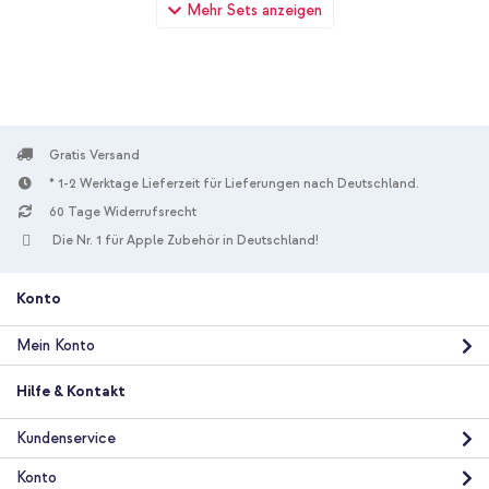
Mehr Sets anzeigen
Connected Hearts + Wandladegerät - Ladegerät - USB-C- und
USB-Anschluss - Power Delivery - 20 Watt - White
Gratis Versand
* 1-2 Werktage Lieferzeit für Lieferungen nach Deutschland.
60 Tage Widerrufsrecht
10 % Rabatt
Die Nr. 1 für Apple Zubehör in Deutschland!
Kostenloser Versand
21,98 €
22,98 €
Kostenloser
Inkl. MwSt.
Versand
Konto
In den Warenkorb
Mein Konto
imoshion Design Hülle mit Band Apple iPhone 11 - Dusty Rose
Hilfe & Kontakt
Connected Hearts + USB-C zu Lightning-Kabel - Refurbished -
1 Meter - Weiß
Kundenservice
Konto