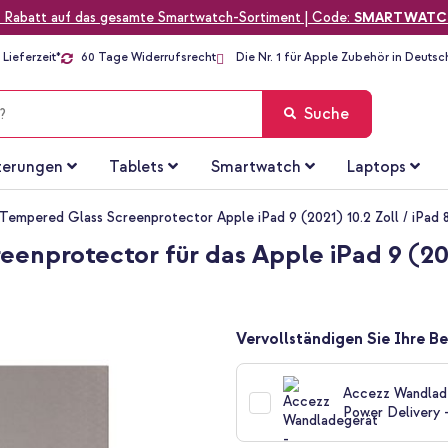
 Rabatt auf das gesamte Smartwatch-Sortiment | Code:
SMARTWATC
Lieferzeit*
60 Tage Widerrufsrecht
Die Nr. 1 für Apple Zubehör in Deutsc
Suche
terungen
Tablets
Smartwatch
Laptops
mpered Glass Screenprotector Apple iPad 9 (2021) 10.2 Zoll / iPad 8 (
protector für das Apple iPad 9 (2021)
Vervollständigen Sie Ihre Be
Accezz Wandlade
Power Delivery 