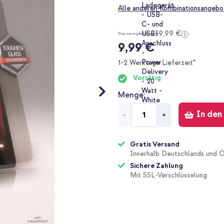
Alle anderen Kombinationsangebo
39,99 €
Preisempfehlung
9,99 €
1-2 Werktage Lieferzeit*
Vorrätig
Menge
In den
-
+
Gratis Versand
Innerhalb Deutschlands und Ö
Sichere Zahlung
Mit SSL-Verschlüsselung