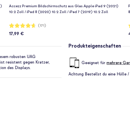
1)
Accezz Premium Bildschirmschutz aus Glas Apple iPad 9 (2021)
P
10.2 Zoll / iPad 8 (2020) 10.2 Zoll / iPad 7 (2019) 10.2 Zoll
8
Bewertung:
B
(171)
93%
17,99 €
Produkteigenschaften
diesem robusten UAG
st resistent gegen Kratzer,
Geeignet für
mehrere Ger
ion des Displays.
Achtung
Bestellst du eine Hülle /