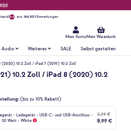
H20
hland!
aus
166.801
Bewertungen
9,5
Zum
Inhalt
springen
Mein Konto
Mein Warenkorb
Audio
Weiteres
SALE
Selbst gestalten
2020) 10.2 Zoll / iPad 7 (2019) 10.2 Zoll
 10.2 Zoll / iPad 8 (2020) 10.2
stellung:
(bis zu 10% Rabatt)
9,99 €
gerät - Ladegerät - USB-C- und USB-Anschluss -
8,99 €
- 20 Watt - White