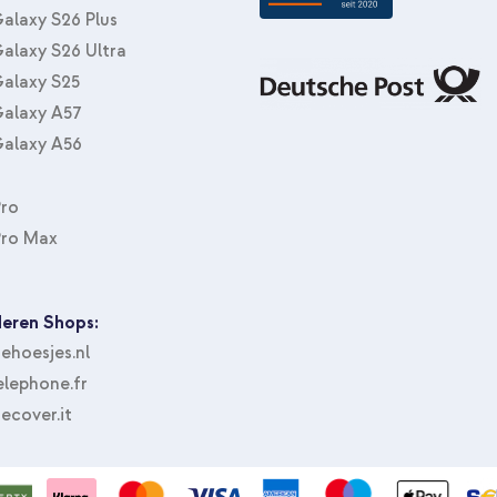
Auto - 7 Aufbewahrungsfächer -
alaxy S26 Plus
alaxy S26 Ultra
alaxy S25
alaxy A57
alaxy A56
Pro
Pro Max
eren Shops:
hoesjes.nl
lephone.fr
ecover.it