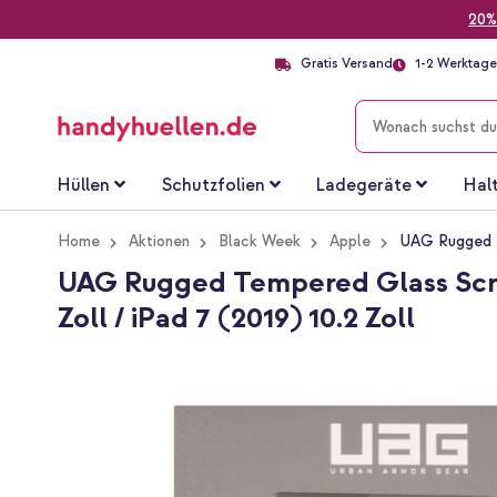
20%
Gratis Versand
1-2 Werktage 
SUCHE
Hüllen
Schutzfolien
Ladegeräte
Hal
Home
Aktionen
Black Week
Apple
UAG Rugged Te
UAG Rugged Tempered Glass Screen
Zoll / iPad 7 (2019) 10.2 Zoll
Zum
Ende
der
Bildgalerie
springen