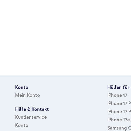
Schutzgrad
Hoch
Bedeckt den
Nein
kompletten Bildschirm
Mit Klebehilfe
Nein
Verringert Blickwinkel
Nein
Konto
Hüllen für
Mein Konto
iPhone 17
iPhone 17 
Hilfe & Kontakt
iPhone 17 
Kundenservice
iPhone 17e
Konto
Samsung G