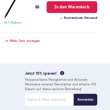
In den Warenkorb
Kostenloser Versand
10 % Rabatt
enprotector Apple iPad 9 (2021) 10.2 Zoll / iPad 8
Mehr Sets anzeigen
 10.2 Zoll + USB-C zu Lightning-Kabel - Refurbished - 1 Meter
23,49 €
24,99 €
Kostenloser
Inkl. MwSt.
Versand
In den Warenkorb
Jetzt 15% sparen!
Verpasse keine Neuigkeiten und Aktionen.
Kostenloser Versand
Abonniere unseren Newsletter und erhalte 15%
10 % Rabatt
Rabatt auf deine nächste Bestellung!
M
Anmelden
e
enprotector Apple iPad 9 (2021) 10.2 Zoll / iPad 8
l
 10.2 Zoll + Luxuriöser Autositz-Organizer - Tablethalter
d