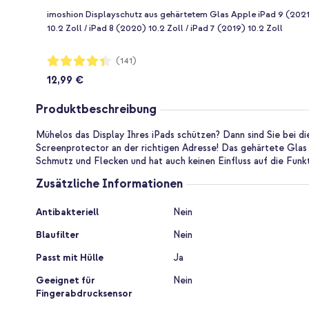
imoshion Displayschutz aus gehärtetem Glas Apple iPad 9 (202
10.2 Zoll / iPad 8 (2020) 10.2 Zoll / iPad 7 (2019) 10.2 Zoll
Bewertung:
(141)
87%
12,99 €
Produktbeschreibung
Mühelos das Display Ihres iPads schützen? Dann sind Sie bei 
Screenprotector an der richtigen Adresse! Das gehärtete Glas i
Schmutz und Flecken und hat auch keinen Einfluss auf die Funkt
Zusätzliche Informationen
Zusätzliche
Antibakteriell
Nein
Informationen
Blaufilter
Nein
Passt mit Hülle
Ja
Geeignet für
Nein
Fingerabdrucksensor