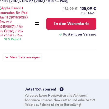
o 10.5 (2017) / Pro 9.7 (2016) / Mini 5 – Weiß
125,09 €
136,99 €
Kostenloser
Inkl. MwSt.
Versand
In den Warenkorb
Kostenloser Versand
10 % Rabatt
 aus Glas Apple iPad 9 (2021) 10.2 Zoll / iPad 8 (2020) 10.2
Mehr Sets anzeigen
 USB-C zu Lightning-Kabel - Refurbished - 1 Meter - Weiß
31,49 €
32,99 €
Kostenloser
Inkl. MwSt.
Versand
In den Warenkorb
Jetzt 15% sparen!
Kostenloser Versand
Verpasse keine Neuigkeiten und Aktionen.
10 % Rabatt
Abonniere unseren Newsletter und erhalte 15%
Rabatt auf deine nächste Bestellung!