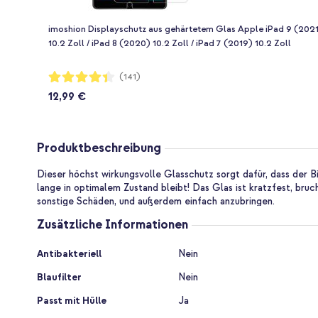
imoshion Displayschutz aus gehärtetem Glas Apple iPad 9 (202
10.2 Zoll / iPad 8 (2020) 10.2 Zoll / iPad 7 (2019) 10.2 Zoll
Bewertung:
(141)
87%
12,99 €
Produktbeschreibung
Dieser höchst wirkungsvolle Glasschutz sorgt dafür, dass der B
lange in optimalem Zustand bleibt! Das Glas ist kratzfest, bruc
sonstige Schäden, und außerdem einfach anzubringen.
Zusätzliche Informationen
Zusätzliche
Antibakteriell
Nein
Informationen
Blaufilter
Nein
Passt mit Hülle
Ja