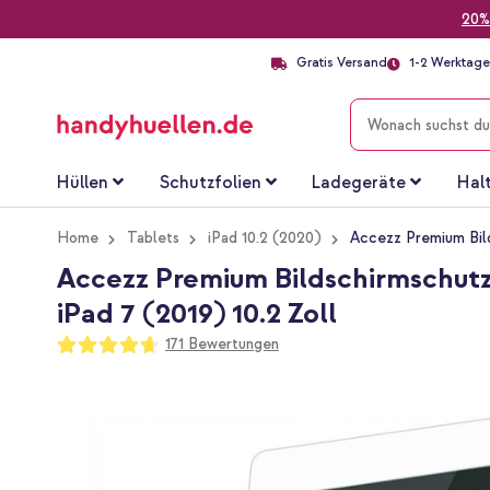
20%
Gratis Versand
1-2 Werktage 
SUCHE
Hüllen
Schutzfolien
Ladegeräte
Hal
Home
Tablets
iPad 10.2 (2020)
Accezz Premium Bilds
Accezz Premium Bildschirmschutz au
iPad 7 (2019) 10.2 Zoll
Bewertung:
171
Bewertungen
93
100
% of
Zum
Ende
der
Bildgalerie
springen