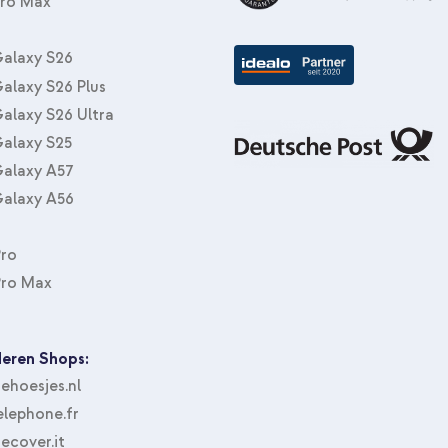
Pro Max
Accezz Premium Bildschirmschutz
Zoll / iPad 7 (2019) 10.2 Zoll +
Windschutzscheibe - Verstellbar
alaxy S26
alaxy S26 Plus
alaxy S26 Ultra
alaxy S25
alaxy A57
alaxy A56
Pro
Pro Max
eren Shops:
hoesjes.nl
lephone.fr
ecover.it