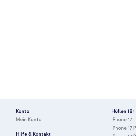
Inbegriffene
Bildschirmreinigungsset
Zubehöranzahl
Schutzgrad
Hoch
Bedeckt den
Nein
kompletten Bildschirm
Mit Klebehilfe
Nein
Verringert Blickwinkel
Nein
Konto
Hüllen für
Mein Konto
iPhone 17
iPhone 17 
Hilfe & Kontakt