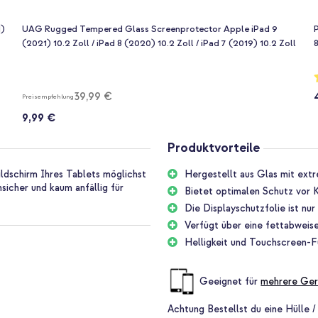
1)
UAG Rugged Tempered Glass Screenprotector Apple iPad 9
P
(2021) 10.2 Zoll / iPad 8 (2020) 10.2 Zoll / iPad 7 (2019) 10.2 Zoll
8
B
39,99 €
Preisempfehlung
9,99 €
Produktvorteile
ildschirm Ihres Tablets möglichst
Hergestellt aus Glas mit ext
hsicher und kaum anfällig für
Bietet optimalen Schutz vor K
Die Displayschutzfolie ist nu
Verfügt über eine fettabweis
Helligkeit und Touchscreen-Fu
Geeignet für
mehrere Ger
Achtung
Bestellst du eine Hülle /