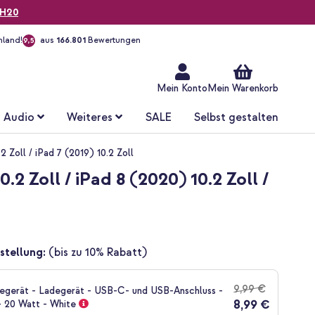
H20
hland!
aus
166.801
Bewertungen
9,5
Zum
Inhalt
springen
Mein Konto
Mein Warenkorb
Audio
Weiteres
SALE
Selbst gestalten
 Zoll / iPad 7 (2019) 10.2 Zoll
2 Zoll / iPad 8 (2020) 10.2 Zoll /
stellung:
(bis zu 10% Rabatt)
9,99 €
gerät - Ladegerät - USB-C- und USB-Anschluss -
8,99 €
- 20 Watt - White