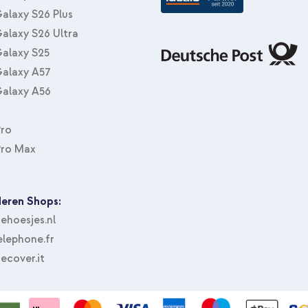
alaxy S26 Plus
alaxy S26 Ultra
alaxy S25
alaxy A57
alaxy A56
Pro
Pro Max
eren Shops:
hoesjes.nl
lephone.fr
ecover.it