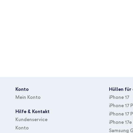
Geeignet für alle Apple Watch
Originales Nomad Produkt
Mit 1 Jahr Garantie
Wähle das Nomad Horween Lederarmband und genieße ein Sma
mit einer persönlichen Geschichte verbindet, die im Laufe der Z
Konto
Hüllen für
Mein Konto
iPhone 17
iPhone 17 
Hilfe & Kontakt
iPhone 17 
Kundenservice
iPhone 17e
Konto
Samsung G