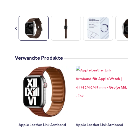
Zum
Anfang
Verwandte Produkte
der
Bildgalerie
springen
Apple Leather Link Armband
Apple Leather Link Armband