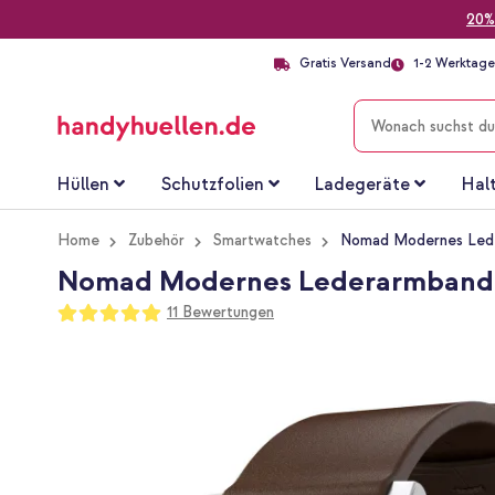
20%
Gratis Versand
1-2 Werktage 
SUCHE
Hüllen
Schutzfolien
Ladegeräte
Hal
Home
Zubehör
Smartwatches
Nomad Modernes Leder
Nomad Modernes Lederarmband fü
Bewertung:
11
Bewertungen
100
100
% of
Zum
Ende
der
Bildgalerie
springen