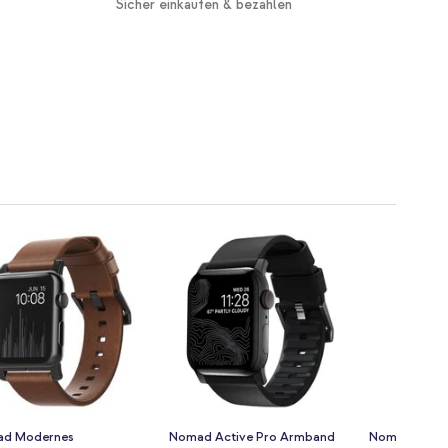
Sicher einkaufen & bezahlen
d Modernes
Nomad Active Pro Armband
Nomad Tradit