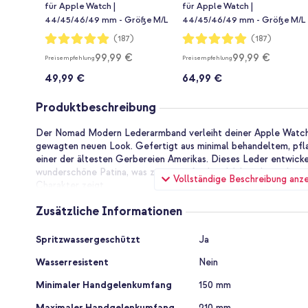
für Apple Watch |
für Apple Watch |
44/45/46/49 mm - Größe M/L
44/45/46/49 mm - Größe M/L
- Umber
- Ink
Bewertung:
Bewertung:
(187)
(187)
99%
99%
99,99 €
99,99 €
Preisempfehlung
Preisempfehlung
49,99 €
64,99 €
Produktbeschreibung
Der Nomad Modern Lederarmband verleiht deiner Apple Watch 
gewagten neuen Look. Gefertigt aus minimal behandeltem, pfl
einer der ältesten Gerbereien Amerikas. Dieses Leder entwickel
wunderschöne Patina, was zu einem Armband führt, das nicht nur 
Vollständige Beschreibung anz
Charakter zeigt.
Zusätzliche Informationen
Horween-Leder
Die Wahl des Horween Leders steht im Zentrum unserer Vision, 
Zusätzliche
von der Masse abheben. Dieses Leder wird minimal und pflanzli
Spritzwassergeschützt
Ja
Informationen
Eigenschaften zu bewahren, einschließlich eventueller Unvollk
Wasserresistent
Nein
angesehen werden, sondern als Authentizität und Charakter.
Minimaler Handgelenkumfang
150 mm
Modernes Design
Jedes Armband ist das Ergebnis von Handwerkskunst, unter Ve
Maximaler Handgelenkumfang
210 mm