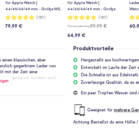
für Apple Watch |
für Apple Watch |
Lede
44/45/46/49 mm - Größe M/L
44/45/46/49 mm - Größe
Watc
- Midnight
S/M - Umber
Brown
Bewertung:
Bewertung:
Bewe
(187)
(187)
99%
99%
100%
79,99 €
99,99 €
60,
Preisempfehlung
64,99 €
Produktvorteile
einen klassischen, aber
Hergestellt aus hochwertige
anzlich gegerbtem Leder von
Entwickelt im Laufe der Zeit e
t mit der Zeit eine
Die Schnalle ist aus Edelstahl
einzigartig ist, sondern auch
eigen
Zuverlässige Qualität, da es e
Ein paar Tropfen Wasser sind
Produkte zu schaffen, die sich
ch behandelt, um die natürlichen
Geeignet für
mehrere Ger
ommenheiten, die nicht als Mängel
Achtung
Bestellst du eine Hülle /
rwendung der besten Materialien