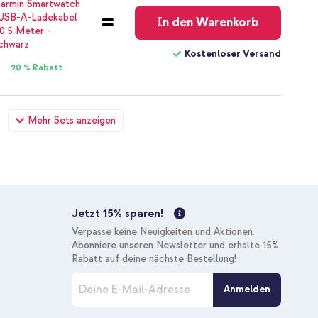
In den Warenkorb
Kostenloser Versand
20 % Rabatt
ür Apple Watch | 44/45/46/49 mm - Brown / Silver +
Mehr Sets anzeigen
B-C- und USB-Anschluss - Power Delivery - 20 Watt - White
77,98 €
78,98 €
Kostenloser
Inkl. MwSt.
Versand
In den Warenkorb
Jetzt 15% sparen!
Kostenloser Versand
Verpasse keine Neuigkeiten und Aktionen.
10 % Rabatt
Abonniere unseren Newsletter und erhalte 15%
Rabatt auf deine nächste Bestellung!
M
Anmelden
e
l