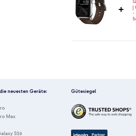
rtwatch-Armband, das Schönheit
Nomad Modernes Lederarmband f
eit nur noch reicher wird.
Wandladegerät - Ladegerät - US
 die neuesten Geräte:
Gütesiegel
Pro
Pro Max
alaxy S26