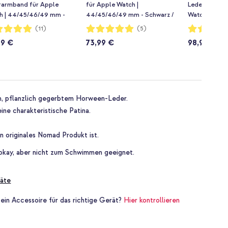
rarmband für Apple
für Apple Watch |
Lederarmban
h | 44/45/46/49 mm -
44/45/46/49 mm - Schwarz /
Watch | 44/
 / Black
Schwarz
Brown / Black
rtung:
Bewertung:
Bewertung:
(11)
(5)
100%
80%
99 €
73,99 €
98,99 €
m, pflanzlich gegerbtem Horween-Leder.
ine charakteristische Patina.
.
in originales Nomad Produkt ist.
 okay, aber nicht zum Schwimmen geeignet.
äte
 ein Accessoire für das richtige Gerät?
Hier kontrollieren