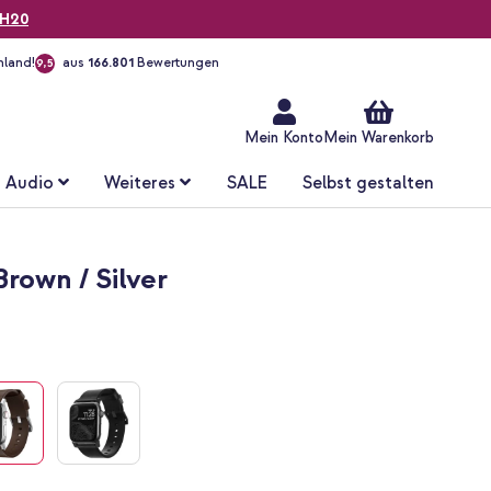
H20
hland!
aus
166.801
Bewertungen
9,5
Zum
Inhalt
springen
Mein Konto
Mein Warenkorb
Audio
Weiteres
SALE
Selbst gestalten
own / Silver