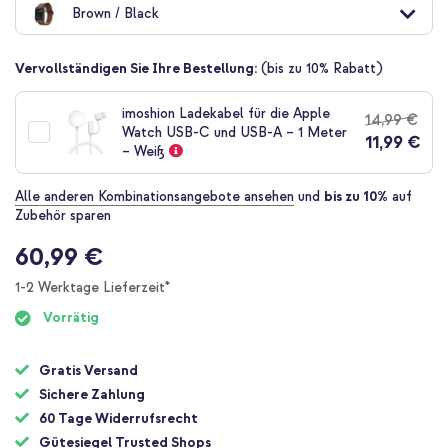
Brown / Black
der
Bildgalerie
springen
Vervollständigen Sie Ihre Bestellung:
(bis zu 10% Rabatt)
imoshion Ladekabel für die Apple
14,99 €
Watch USB-C und USB-A – 1 Meter
11,99 €
– Weiß
Alle anderen Kombinationsangebote ansehen
und
bis zu 10%
auf
Zubehör sparen
60,99 €
1-2 Werktage Lieferzeit*
Vorrätig
Gratis Versand
Sichere Zahlung
60 Tage Widerrufsrecht
Gütesiegel Trusted Shops