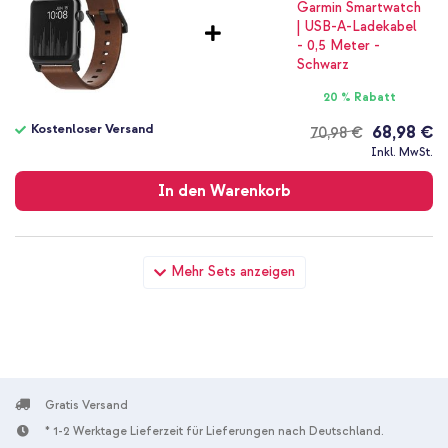
20 % Rabatt
Kostenloser Versand
68,98 €
70,98 €
Kostenloser
Inkl. MwSt.
Versand
In den Warenkorb
Nomad Modernes Lederarmband für Apple Watch |
Mehr Sets anzeigen
44/45/46/49 mm - Brown / Black + Wandladegerät - Ladegerät
- USB-C- und USB-Anschluss - Power Delivery - 20 Watt - White
Gratis Versand
* 1-2 Werktage Lieferzeit für Lieferungen nach Deutschland.