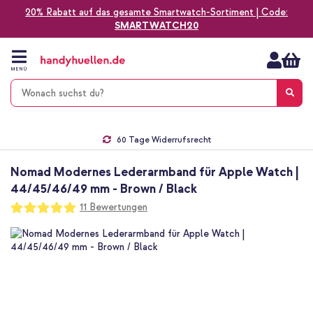
20% Rabatt auf das gesamte Smartwatch-Sortiment | Code:
SMARTWATCH20
Zum
Inhalt
springen
MENÜ
Gratis Versand
1-2 Werktage Lieferzeit*
60 Tage Widerrufsrecht
Die Nr. 1 für Apple Zubehör in Deutschland!
Nomad Modernes Lederarmband für Apple Watch |
44/45/46/49 mm - Brown / Black
Bewertung:
11
Bewertungen
100
100
% of
Zum
Ende
der
Bildgalerie
springen