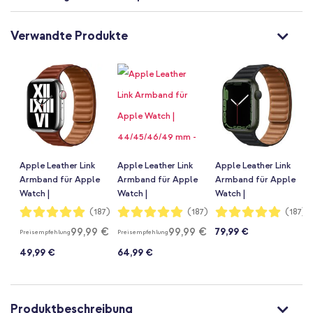
Verwandte Produkte
Apple Leather Link
Apple Leather Link
Apple Leather Link
Armband für Apple
Armband für Apple
Armband für Apple
Watch |
Watch |
Watch |
44/45/46/49 mm -
44/45/46/49 mm -
44/45/46/49 mm -
Bewertung:
Bewertung:
Bewertung:
(187)
(187)
(187)
99%
99%
99%
Größe M/L - Umber
Größe M/L - Ink
Größe M/L -
99,99 €
99,99 €
79,99 €
Preisempfehlung
Preisempfehlung
Midnight
49,99 €
64,99 €
Produktbeschreibung