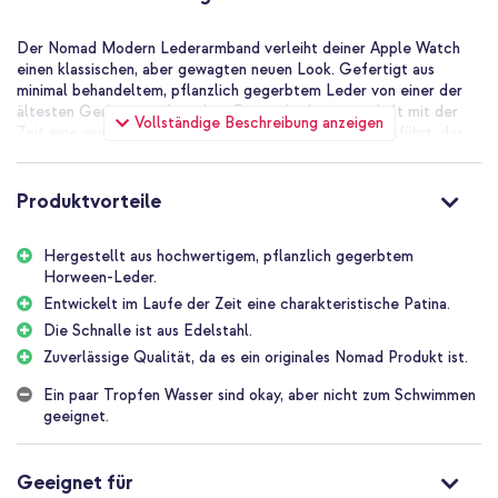
Der Nomad Modern Lederarmband verleiht deiner Apple Watch
einen klassischen, aber gewagten neuen Look. Gefertigt aus
minimal behandeltem, pflanzlich gegerbtem Leder von einer der
ältesten Gerbereien Amerikas. Dieses Leder entwickelt mit der
Vollständige Beschreibung anzeigen
Zeit eine wunderschöne Patina, was zu einem Armband führt, das
nicht nur einzigartig ist, sondern auch Charakter zeigt.
Horween-Leder
Produktvorteile
Die Wahl des Horween Leders steht im Zentrum unserer Vision,
Produkte zu schaffen, die sich von der Masse abheben. Dieses
Hergestellt aus hochwertigem, pflanzlich gegerbtem
Leder wird minimal und pflanzlich behandelt, um die natürlichen
Horween-Leder.
Eigenschaften zu bewahren, einschließlich eventueller
Unvollkommenheiten, die nicht als Mängel angesehen werden,
Entwickelt im Laufe der Zeit eine charakteristische Patina.
sondern als Authentizität und Charakter.
Die Schnalle ist aus Edelstahl.
Zuverlässige Qualität, da es ein originales Nomad Produkt ist.
Modernes Design
Jedes Armband ist das Ergebnis von Handwerkskunst, unter
Ein paar Tropfen Wasser sind okay, aber nicht zum Schwimmen
Verwendung der besten Materialien und fortschrittlicher
geeignet.
Produktionstechniken. Dies gewährleistet ein Armband, das in
Design und Funktionalität einzigartig auf dem Markt ist. Ein
zeitloses und modernes Design.
Geeignet für