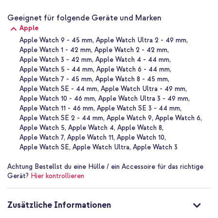
Robuste Patina
Mit täglichem Gebrauch wird das Leder deines Armbands auf
Geeignet für folgende Geräte und Marken
schöne Weise Gebrauchsspuren zeigen und eine reiche, glänzende
Apple
Patina entwickeln, die exklusiv deine ist. Vom ersten Tag an wird
Apple Watch 9 - 45 mm
Apple Watch Ultra 2 - 49 mm
dein Armband sich weiterentwickeln, aber nicht verschleißen, was
Apple Watch 1 - 42 mm
Apple Watch 2 - 42 mm
einen reichen und einzigartigen Charakter bildet.
Apple Watch 3 - 42 mm
Apple Watch 4 - 44 mm
Apple Watch 5 - 44 mm
Apple Watch 6 - 44 mm
Original Nomad-Product
Apple Watch 7 - 45 mm
Apple Watch 8 - 45 mm
Nomad ist ein Unternehmen, das sich auf die Gestaltung
Apple Watch SE - 44 mm
Apple Watch Ultra - 49 mm
hochwertiger Zubehörteile, unter anderem für Smartphones,
Apple Watch 10 - 46 mm
Apple Watch Ultra 3 - 49 mm
konzentriert, damit du als Nutzer die Welt besser verändern
kannst. Gegründet 2012 in Santa Barbara als Kickstarter, ist das
Apple Watch 11 - 46 mm
Apple Watch SE 3 - 44 mm
Unternehmen zu einem weltweiten Akteur gewachsen, indem es
Apple Watch SE 2 - 44 mm
Apple Watch 9
Apple Watch 6
großen Wert auf Nachhaltigkeit, hochwertige Materialien und
Apple Watch 5
Apple Watch 4
Apple Watch 8
Liebe zum Detail legt.
Apple Watch 7
Apple Watch 11
Apple Watch 10
Apple Watch SE
Apple Watch Ultra
Apple Watch 3
Warum das Nomad Modern Band aus Leder für die Apple
Watch?
Achtung
Bestellst du eine Hülle / ein Accessoire für das richtige
Gerät?
Hier kontrollieren
Pflanzlich gegerbtes Horween-Leder
Zeitloses modernes Design
Zusätzliche Informationen
Entwickelt eine charakteristische Patina