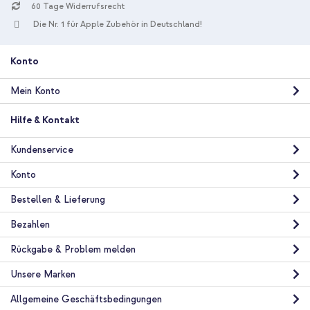
10 % Rabatt
60 Tage Widerrufsrecht
Die Nr. 1 für Apple Zubehör in Deutschland!
Kostenloser Versand
69,98 €
70,98 €
Kostenloser
Inkl. MwSt.
Versand
Konto
In den Warenkorb
Mein Konto
Hilfe & Kontakt
Kundenservice
Konto
Bestellen & Lieferung
Bezahlen
Rückgabe & Problem melden
Unsere Marken
Allgemeine Geschäftsbedingungen