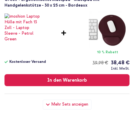
Handgelenkstütze - 30 x 25 cm - Bordeaux
10 % Rabatt
Kostenloser Versand
38,48 €
39,98 €
Kostenloser
Inkl. MwSt.
Versand
In den Warenkorb
imoshion Laptop Hülle mit Fach 13 Zoll - Laptop Sleeve - Petrol
Mehr Sets anzeigen
Green + Kabellose Maus - Wiederaufladbare Computermaus +
2,4G USB-A Adapter - Schwarz