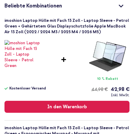
2 cm
Beliebte Kombinationen
31 cm
22.5 cm
imoshion Laptop Hülle mit Fach 13 Zoll - Laptop Sleeve - Petrol
Reißverschluss
Green + Gehärtetem Glas Displayschutzfolie Apple MacBook
Air 13 Zoll (2022 / 2024 M3 / 2025 M4 / 2026 M5)
Leichte Stöße, Vollständiger Schutz
10 % Rabatt
Kostenloser Versand
42,98 €
44,98 €
Kostenloser
Inkl. MwSt.
Versand
In den Warenkorb
imoshion Laptop Hülle mit Fach 13 Zoll - Laptop Sleeve - Petrol
Green + Ergonomisches Mauspad - Mauspad mit