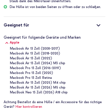
Staub dank des Mikrofaser-Innenfutters.
den Regen laufen musst, dein Laptop bleibt sicher!
Die Hülle ist von beiden Seiten zu öffnen oder zu schließen.
Praktischer Reißverschluss
Diese imoshion Laptophülle hat einen stabilen Reißverschluss.
Zudem lässt sich die Hülle von beiden Seiten öffnen und schließen.
So hast du deinen Laptop immer schnell zur Hand oder wieder
Geeignet für
verstaut!
Geeignet für Laptops von 13 Zoll
Geeignet für folgende Geräte und Marken
Achtung! Diese Hülle ist geeignet für Laptops mit einer
Apple
Bildschirmgröße von 13 Zoll. Die Abmessungen des Innenraums sind
31 x 22,5 x 2 cm, wie auf dem Foto zu sehen ist. Messe deinen
Macbook Air 13 Zoll (2008-2017)
Laptop genau aus, um sicherzugehen, dass du die richtige Größe
Macbook Air 13 Zoll (2018-2020)
kaufst.
MacBook Air 13 Zoll (2022)
MacBook Air 13 Zoll (2024) M3 chip
Warum die imoshion Laptophülle mit Fach?
Macbook Pro 13 Zoll (2016-2019)
Neopren-Material hat eine wasserabweisende Wirkung
Macbook Pro 13 Zoll (2020)
Macbook Pro 13 Zoll Retina
Praktisches Fach für Ladegerät und Maus
MacBook Air 13 Zoll (2025) M4 chip
Mikrofaser-Innenfutter schützt vor Kratzern und Staub
MacBook Air 13 Zoll (2026) M5 chip
MacBook Neo 13 Zoll (2026) A18 chip
Mit stabilem Reißverschluss
Inklusive 1 Jahr Garantie
Achtung
Bestellst du eine Hülle / ein Accessoire für das richtige
Gerät?
Hier kontrollieren