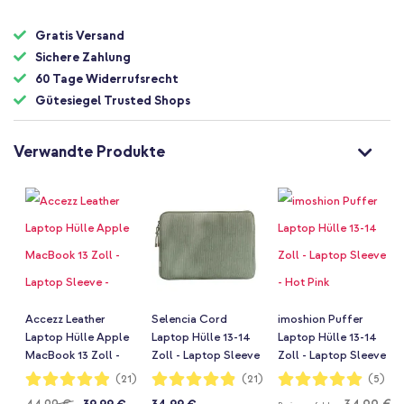
Gratis Versand
Sichere Zahlung
60 Tage Widerrufsrecht
Gütesiegel Trusted Shops
Verwandte Produkte
Accezz Leather
Selencia Cord
imoshion Puffer
Laptop Hülle Apple
Laptop Hülle 13-14
Laptop Hülle 13-14
MacBook 13 Zoll -
Zoll - Laptop Sleeve
Zoll - Laptop Sleeve
Laptop Sleeve -
- Pistache Cream
- Hot Pink
Bewertung:
Bewertung:
Bewertung:
(21)
(21)
(5)
98%
97%
100%
Cognac