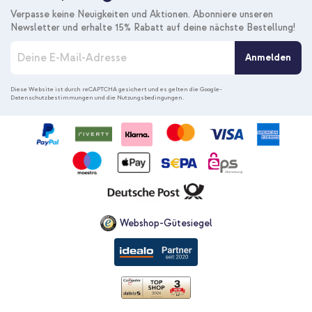
Verpasse keine Neuigkeiten und Aktionen. Abonniere unseren
Newsletter und erhalte 15% Rabatt auf deine nächste Bestellung!
M
Anmelden
e
l
d
Diese Website ist durch reCAPTCHA gesichert und es gelten die
Google-
Datenschutzbestimmungen
und die
Nutzungsbedingungen
.
e
n
S
i
e
s
i
c
h
f
Webshop-Gütesiegel
ü
r
u
n
s
e
r