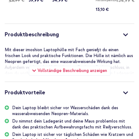
34,99 €
44,99 €
39,99 €
34,99 €
Preisempfehlung
13,10 €
Produktbeschreibung
Mit dieser imoshion Laptophülle mit Fach genießt du einen
frischen Look und praktische Funktionen. Die Hülle ist nämlich aus
Neopren gefertigt, das eine wasserabweisende Wirkung hat.
Außerdem verfügt die Hülle über ein Fach mit Reißverschluss, in
Vollständige Beschreibung anzeigen
dem du wichtige Gegenstände wie deine Maus und dein Ladegerät
verstauen kannst. Das Hauptfach ist ebenfalls mit einem
Reißverschluss ausgestattet, der sich von beiden Seiten öffnen
und schließen lässt. So hast du deinen Laptop immer schnell zur
Produktvorteile
Hand. Schließlich ist die Innenseite der Hülle mit weichem
Mikrofaser gefüttert, damit dein Laptop sicher vor Kratzern und
Dein Laptop bleibt sicher vor Wasserschäden dank des
Staub geschützt ist.
wasserabweisenden Neopren-Materials.
Neopren-Material
Du nimmst dein Ladegerät und deine Maus problemlos mit
Das Neopren-Material, aus dem diese Hülle besteht, hat die
dank des praktischen Aufbewahrungsfachs mit Reißverschluss.
schöne Eigenschaft, dass es wasserabweisend ist. Keine Sorge
Dein Laptop ist sicher vor täglichen Schäden wie Kratzern und
also, wenn versehentlich ein Glas Wasser umkippt oder du durch