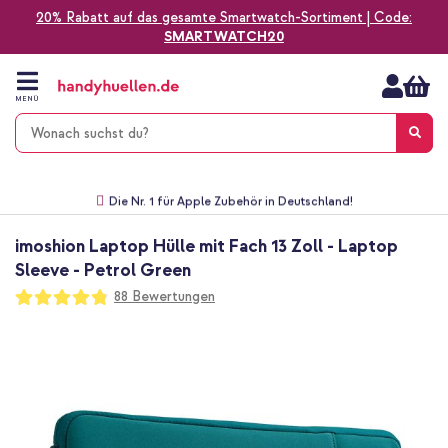
20% Rabatt auf das gesamte Smartwatch-Sortiment | Code:
SMARTWATCH20
Zum
Inhalt
springen
MENÜ
Gratis Versand
1-2 Werktage Lieferzeit*
60 Tage Widerrufsrecht
Die Nr. 1 für Apple Zubehör in Deutschland!
imoshion Laptop Hülle mit Fach 13 Zoll - Laptop
Sleeve - Petrol Green
Bewertung:
88
Bewertungen
96
100
% of
Zum
Ende
der
Bildgalerie
springen