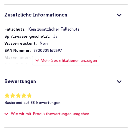
Auf der Suche nach einer praktischen Laptophülle? Dann
entscheide dich für diese imoshion Laptophülle mit Fach!
Zusätzliche Informationen
Zusätzliche
Kein zusätzlicher Fallschutz
Informationen
Ja
Nein
8720922162397
imoshion
Mehr Spezifikationen anzeigen
SH00074056
Grün
Neopren
Bewertungen
200
Universal
Bewertung:
96
%
13.3 Zoll, 13.6 Zoll, 13 Zoll
Basierend auf
88
Bewertungen
of
Laptop
100
Wie wir mit Produktbewertungen umgehen
Sleeve/Hülle
Laptop-Hülle
1 Pc