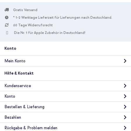
Gratis Versand
* 1-2 Werktage Lieferzeit für Lieferungen nach Deutschland.
10 % Rabatt
60 Tage Widerrufsrecht
Die Nr. 1 für Apple Zubehör in Deutschland!
Kostenloser Versand
42,98 €
44,98 €
Kostenloser
Inkl. MwSt.
Versand
Konto
In den Warenkorb
Mein Konto
Hilfe & Kontakt
Kundenservice
Konto
Bestellen & Lieferung
Bezahlen
Rückgabe & Problem melden