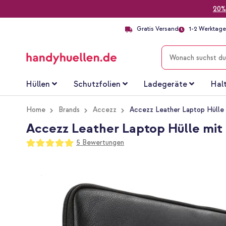
20%
Gratis Versand
1-2 Werktage 
SUCHE
Hüllen
Schutzfolien
Ladegeräte
Hal
Home
Brands
Accezz
Accezz Leather Laptop Hülle m
Accezz Leather Laptop Hülle mit 
Bewertung:
5
Bewertungen
100
100
% of
Zum
Ende
der
Bildgalerie
springen