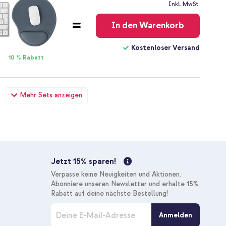
Kostenloser
Inkl. MwSt.
Versand
In den Warenkorb
Kostenloser Versand
10 % Rabatt
 Reißverschluss 13-14 Zoll - Laptop Sleeve - Schwarz +
Mehr Sets anzeigen
dbare Computermaus + 2,4G USB-A Adapter - Schwarz
67,98 €
69,98 €
Kostenloser
Inkl. MwSt.
Versand
In den Warenkorb
Jetzt 15% sparen!
Kostenloser Versand
Verpasse keine Neuigkeiten und Aktionen.
10 % Rabatt
Abonniere unseren Newsletter und erhalte 15%
Rabatt auf deine nächste Bestellung!
M
Anmelden
e