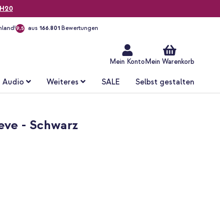
H20
hland!
aus
166.801
Bewertungen
9,5
Zum
Inhalt
springen
Mein Konto
Mein Warenkorb
Audio
Weiteres
SALE
Selbst gestalten
eeve - Schwarz