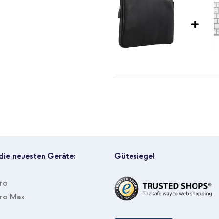
 Schutz
Accezz Leather Laptop Hülle mit
Kabellose Maus - Wiederaufla
 die neuesten Geräte:
Gütesiegel
Pro
Pro Max