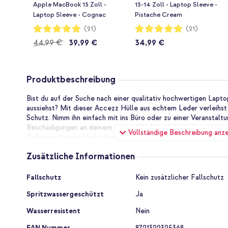
Apple MacBook 13 Zoll -
13-14 Zoll - Laptop Sleeve -
Laptop Sleeve - Cognac
Pistache Cream
Bewertung:
Bewertung:
(21)
(21)
98%
97%
44,99 €
39,99 €
34,99 €
Produktbeschreibung
Bist du auf der Suche nach einer qualitativ hochwertigen Lapto
aussiehst? Mit dieser Accezz Hülle aus echtem Leder verleihst
Schutz. Nimm ihn einfach mit ins Büro oder zu einer Veranstalt
Beschädigungen an deinem wertvollen Laptop haben zu müssen
Vollständige Beschreibung anz
Reißverschlusses bleibt dein Laptop staubfrei und die Hülle ist
Geeignet für Laptops von 13-14 Zoll
Zusätzliche Informationen
Achtung! Diese sleeve ist geeignet für Laptops mit einer Bildsc
Zusätzliche
Größe des Innenraums beträgt 34,5 x 25,5 x 2,5 cm, wie du au
Fallschutz
Kein zusätzlicher Fallschutz
Informationen
deinen Laptop genau aus, um sicherzustellen, dass du die richt
Spritzwassergeschützt
Ja
Die Vorteile der Accezz Leather Laptop Hülle mit Reißversc
Wasserresistent
Nein
Passt perfekt zu deinem 13 oder 14 Zoll Laptop
EAN Nummer
8721322325368