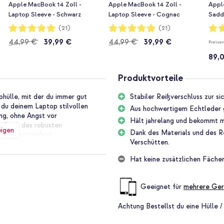
Apple MacBook 14 Zoll -
Apple MacBook 14 Zoll -
Appl
Laptop Sleeve - Schwarz
Laptop Sleeve - Cognac
Sadd
Bewertung:
Bewertung:
Bewe
(21)
(21)
98%
98%
95%
44,99 €
39,99 €
44,99 €
39,99 €
Preise
89,
Produktvorteile
phülle, mit der du immer gut
Stabiler Reißverschluss zur s
 du deinem Laptop stilvollen
Aus hochwertigem Echtleder ge
ung, ohne Angst vor
Hält jahrelang und bekommt mi
. Dank des robusten
eigen
Dank des Materials und des R
 spritzwasserfest.
Verschütten.
Hat keine zusätzlichen Fächer
hirmgröße von 13 bis 14 Zoll. Die
f dem Foto sehen kannst. Miss
ige Größe kaufst.
Geeignet für
mehrere Ger
hluss
Achtung
Bestellst du eine Hülle /