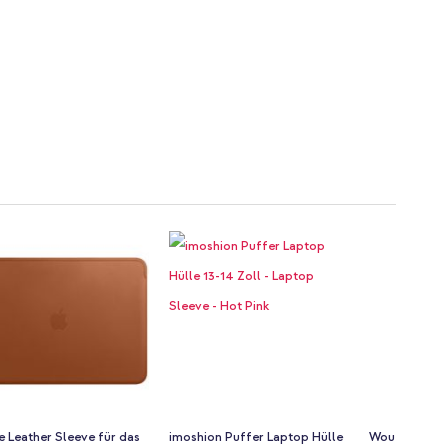
 Leather Sleeve für das
imoshion Puffer Laptop Hülle
Wouf Daily L