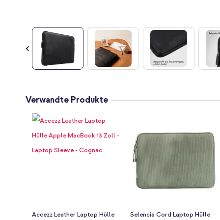
Zum
Anfang
Verwandte Produkte
der
Bildgalerie
springen
Accezz Leather Laptop Hülle
Selencia Cord Laptop Hülle