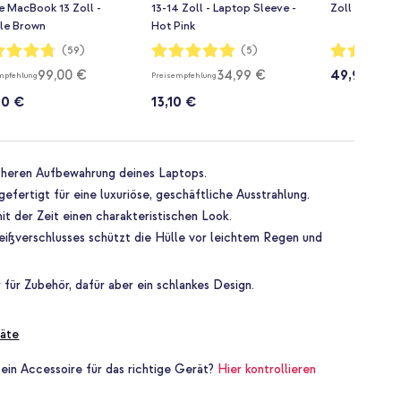
e MacBook 13 Zoll -
13-14 Zoll - Laptop Sleeve -
Zoll - Laptop
le Brown
Hot Pink
rtung:
Bewertung:
Bewertung:
(59)
(5)
100%
93%
99,00 €
34,99 €
49,99 €
mpfehlung
Preisempfehlung
00 €
13,10 €
icheren Aufbewahrung deines Laptops.
fertigt für eine luxuriöse, geschäftliche Ausstrahlung.
t der Zeit einen charakteristischen Look.
eißverschlusses schützt die Hülle vor leichtem Regen und
 für Zubehör, dafür aber ein schlankes Design.
äte
 ein Accessoire für das richtige Gerät?
Hier kontrollieren