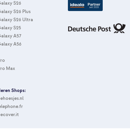
alaxy S26
alaxy S26 Plus
alaxy S26 Ultra
alaxy S25
alaxy A57
alaxy A56
Pro
Pro Max
eren Shops:
hoesjes.nl
lephone.fr
ecover.it