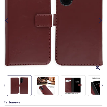
Zum
Farbauswahl:
Anfang