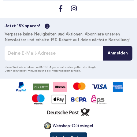
Kostenloser Versand
26,28 €
26,98 €
Kostenloser
Inkl. MwSt.
Versand
Jetzt 15% sparen!
In den Warenkorb
Verpasse keine Neuigkeiten und Aktionen. Abonniere unseren
Newsletter und erhalte 15% Rabatt auf deine nächste Bestellung!
M
Anmelden
e
l
d
Diese Website ist durch reCAPTCHA gesichert und es gelten die
Google-
Datenschutzbestimmungen
und die
Nutzungsbedingungen
.
e
n
S
i
e
s
i
c
h
f
Webshop-Gütesiegel
ü
r