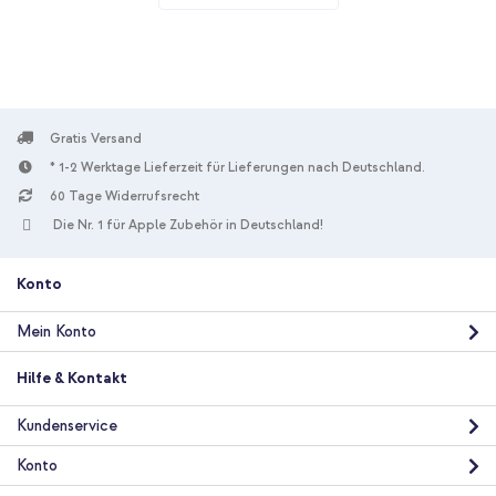
Burgundy + Wandladegerät - Ladegerät - USB-C- und USB-
Anschluss - Power Delivery - 20 Watt - Black
Gratis Versand
* 1-2 Werktage Lieferzeit für Lieferungen nach Deutschland.
60 Tage Widerrufsrecht
10 % Rabatt
Die Nr. 1 für Apple Zubehör in Deutschland!
Kostenloser Versand
28,98 €
29,98 €
Kostenloser
Inkl. MwSt.
Versand
Konto
In den Warenkorb
Mein Konto
Selencia Echtleder Klapphülle Samsung Galaxy A57 (5G) -
Hilfe & Kontakt
Burgundy + GLAStR Fit Displayschutzfolie 2er-Pack +
Applicator Samsung Galaxy A57 (5G)
Kundenservice
Konto