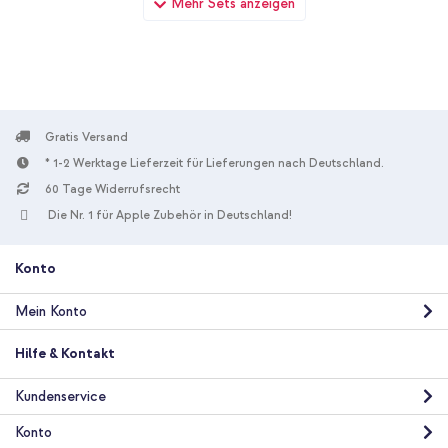
Mehr Sets anzeigen
Rose Connected Hearts + Wandladegerät - Ladegerät - USB-
C- und USB-Anschluss - Power Delivery - 20 Watt - White
Gratis Versand
* 1-2 Werktage Lieferzeit für Lieferungen nach Deutschland.
10 % Rabatt
60 Tage Widerrufsrecht
Die Nr. 1 für Apple Zubehör in Deutschland!
Kostenloser Versand
21,98 €
22,98 €
Kostenloser
Inkl. MwSt.
Versand
Konto
In den Warenkorb
Mein Konto
imoshion Design Hülle mit Band Apple iPhone 17e / 16e - Dusty
Hilfe & Kontakt
Rose Connected Hearts + Boost↑Charge™ USB-C-zu-USB-C
Kabel - 2 Meter - Weiß
Kundenservice
Konto