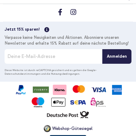
10 % Rabatt
Kostenloser Versand
26,48 €
27,98 €
Kostenloser
Inkl. MwSt.
Versand
Jetzt 15% sparen!
In den Warenkorb
Verpasse keine Neuigkeiten und Aktionen. Abonniere unseren
Newsletter und erhalte 15% Rabatt auf deine nächste Bestellung!
M
Anmelden
e
l
d
Diese Website ist durch reCAPTCHA gesichert und es gelten die
Google-
Datenschutzbestimmungen
und die
Nutzungsbedingungen
.
e
n
S
i
e
s
i
c
h
f
Webshop-Gütesiegel
ü