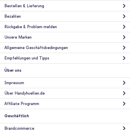
Bestellen & Lieferung
Bezahlen
Rückgabe & Problem melden
10 % Rabatt
Unsere Marken
Kostenloser Versand
30,98 €
32,98 €
Kostenloser
Inkl. MwSt.
Allgemeine Geschäftsbedingungen
Versand
In den Warenkorb
Empfehlungen und Tipps
Über uns
imoshion Design Hülle mit Band Apple iPhone 17e / 16e - Dusty
Rose Connected Hearts + Gehärteter Glas-Schutz +
Impressum
Applikator Apple iPhone 17e / 16e / 14 / 13 / 13 Pro
Über Handyhuellen.de
Affiliate Programm
Geschäftlich
Brandcommerce