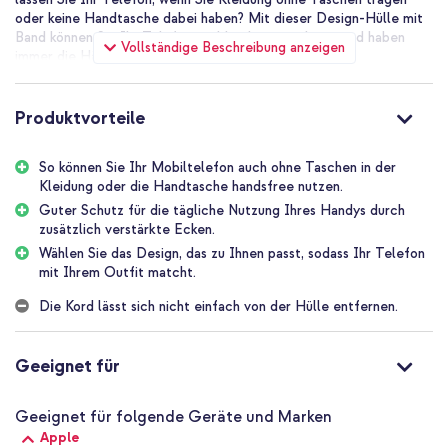
oder keine Handtasche dabei haben? Mit dieser Design-Hülle mit
Band können Sie Ihr Telefon problemlos mitnehmen und haben
Vollständige Beschreibung anzeigen
immer die Hände frei.
Kräftiges, verstellbares Band
Das Band hat einen Durchmesser von 5 mm und ist aus robustem
Produktvorteile
Naturmaterial gefertigt. Das macht das Band stark und
gleichzeitig weich, so dass es beim Tragen nicht in die Haut
So können Sie Ihr Mobiltelefon auch ohne Taschen in der
schneidet.
Kleidung oder die Handtasche handsfree nutzen.
Dank des silbernen Schiebedesigns lässt sich das Band ganz
Guter Schutz für die tägliche Nutzung Ihres Handys durch
einfach auf die richtige Länge einstellen. Machen Sie es lang,
zusätzlich verstärkte Ecken.
wenn Sie die Hülle quer über der Brust tragen wollen, und kürzer,
Wählen Sie das Design, das zu Ihnen passt, sodass Ihr Telefon
wenn Sie es lieber um den Hals oder das Handgelenk tragen.
mit Ihrem Outfit matcht.
Durch die Art und Weise, wie das Band an der Hülle befestigt ist,
ist es sehr sicher, erschwert es aber auch, das Band selbst zu
Die Kord lässt sich nicht einfach von der Hülle entfernen.
entfernen.
Guter Schutz durch verstärkte Ecken
Geeignet für
Das hochwertige, stoßabsorbierende Material bietet einen
effektiven Schutz für dein Smartphone. Die Hülle ist aus
Kunststoff gefertigt und mit stoßabsorbierenden Silikonrändern
Geeignet für folgende Geräte und Marken
versehen. Dank der verstärkten Ecken wird der Aufprall bei einem
Apple
Sturz absorbiert. Dadurch kann dein Smartphone einen Sturz oder