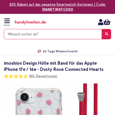
20% Rabatt auf das gesamte Smartwatch-Sortiment | Code:
SMARTWATCH20
Zum
Inhalt
springen
MENÜ
Gratis Versand
1-2 Werktage Lieferzeit*
60 Tage Widerrufsrecht
Die Nr. 1 für Apple Zubehör in Deutschland!
imoshion Design Hülle mit Band für das Apple
iPhone 17e / 16e - Dusty Rose Connected Hearts
Bewertung:
885
Bewertungen
94
100
% of
Zum
Ende
der
Bildgalerie
springen