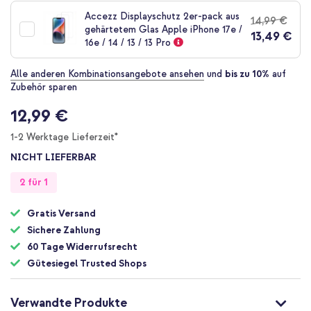
der
Accezz Displayschutz 2er-pack aus
14,99 €
Bildgalerie
gehärtetem Glas Apple iPhone 17e /
13,49 €
springen
16e / 14 / 13 / 13 Pro
Alle anderen Kombinationsangebote ansehen
und
bis zu 10%
auf
Zubehör sparen
12,99 €
1-2 Werktage Lieferzeit*
NICHT LIEFERBAR
2 für 1
Gratis Versand
Sichere Zahlung
60 Tage Widerrufsrecht
Gütesiegel Trusted Shops
Verwandte Produkte