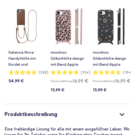
Selencia Nova
imoshion
imoshion
HandyHülle mit
SilikonHülle design
SilikonHülle design
Kordel und
mit Band Apple
mit Band Apple
Kartenhalter Apple
iPhone 17e / 16e -
iPhone 17e / 16e -
Bewertung:
Bewertung:
Bewertung:
(228)
(154)
(154)
96%
95%
95%
iPhone 17e / 16e -
Animal Pink
Sky Black
16,99 €
16,99 €
24,99 €
Preisempfehlung
Preisempfehlung
Mocha Brown
13,99 €
13,99 €
Produktbeschreibung
Eine freihändige Lösung für alle mit einem ausgefüllten Leben. Wo
lassen Sie Ihr Telefon, wenn Sie Kleidung ohne Taschen tragen