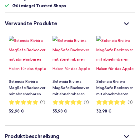
Gütesiegel Trusted Shops
Verwandte Produkte
Selencia Rivièra
Selencia Rivièra
Selencia Rivièra
MagSafe Backcover
MagSafe Backcover
MagSafe Backcover
mit abnehmbaren
mit abnehmbaren
mit abnehmbaren
Haken für das Apple
Haken für das Apple
Haken für das Apple
Bewertung:
Bewertung:
Bewertung:
(1)
(1)
(1)
100%
100%
100%
iPhone 17e / 16e -
iPhone 17e / 16e -
iPhone 17e / 16e -
32,98 €
35,98 €
32,98 €
Powder Blue + Lova
Powder Blue + Bold
Powder Blue + Bold
Handykette -
Chain (130 cm) -
Chain Handykette -
Burgundy
Gold
Gold
Produktbeschreibung