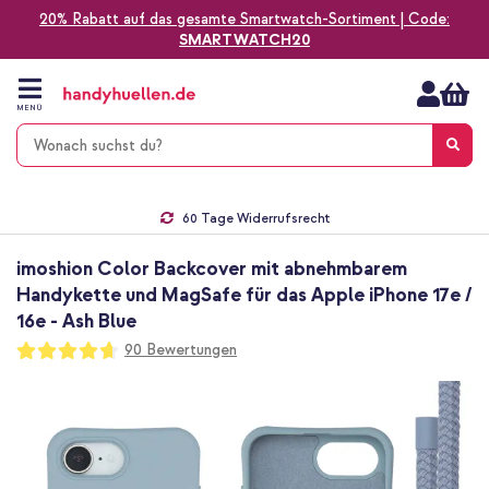
20% Rabatt auf das gesamte Smartwatch-Sortiment | Code:
SMARTWATCH20
Zum
Inhalt
springen
MENÜ
Gratis Versand
1-2 Werktage Lieferzeit*
60 Tage Widerrufsrecht
Die Nr. 1 für Apple Zubehör in Deutschland!
imoshion Color Backcover mit abnehmbarem
Handykette und MagSafe für das Apple iPhone 17e /
16e - Ash Blue
Bewertung:
90
Bewertungen
93
100
% of
Zum
Ende
der
Bildgalerie
springen