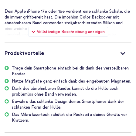
Dein Apple iPhone 17e oder 16e verdient eine schlanke Schale, die
du immer griffbereit hast. Die imoshion Color Backcover mit
abnehmbarem Band verwendet stoßabsorbierendes Silikon und
eine weiche Mikrofaser-Auskleidung. Das verstellbare,
Vollständige Beschreibung anzeigen
abnehmbare Band bietet Tragefreiheit und der eingebaute
MagSafe-Magnet klickt genau auf MagSafe-Zubehör. Unsere
Kunden lieben die Farbe und die hochwertige Verarbeitung.
Produktvorteile
Die Vorteile des imoshion Color
Backcover mit abnehmbarem Band
Trage dein Smartphone einfach bei dir dank des verstellbaren
mit MagSafe:
Bandes.
Nutze MagSafe ganz einfach dank des eingebauten Magneten.
Dank des abnehmbaren Bandes kannst du die Hülle auch
Dank des verstellbaren Bands kannst du dein Handy leicht bei
problemlos ohne Band verwenden.
dir tragen
Bewahre das schlanke Design deines Smartphones dank der
Dank des eingebauten Magneten kannst du MagSafe-Zubehör
schlanken Form der Hülle.
mühelos verwenden
Das Mikrofasertuch schützt die Rückseite deines Geräts vor
Entferne das Band schnell, wenn du die Hülle ohne Band
Kratzern.
verwenden möchtest
Schlankes Design bewahrt das elegante Aussehen deines