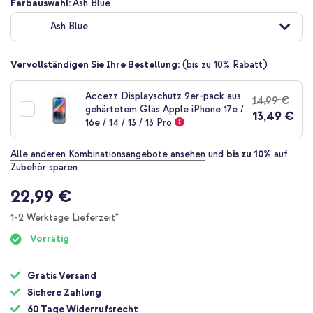
Zum
Farbauswahl:
Ash Blue
Anfang
Ash Blue
der
Bildgalerie
springen
Vervollständigen Sie Ihre Bestellung:
(bis zu 10% Rabatt)
Accezz Displayschutz 2er-pack aus
14,99 €
gehärtetem Glas Apple iPhone 17e /
13,49 €
16e / 14 / 13 / 13 Pro
Alle anderen Kombinationsangebote ansehen
und
bis zu 10%
auf
Zubehör sparen
22,99 €
1-2 Werktage Lieferzeit*
Vorrätig
Gratis Versand
Sichere Zahlung
60 Tage Widerrufsrecht