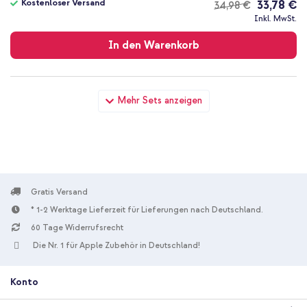
Kostenloser Versand
33,78 €
34,98 €
Kostenloser
Inkl. MwSt.
Versand
In den Warenkorb
imoshion Color Backcover mit abnehmbarem Handykette und
Mehr Sets anzeigen
MagSafe Apple iPhone 17e / 16e - Ash Blue + Wandladegerät -
Ladegerät - USB-C- und USB-Anschluss - Power Delivery - 20
Watt - White
Gratis Versand
* 1-2 Werktage Lieferzeit für Lieferungen nach Deutschland.
60 Tage Widerrufsrecht
10 % Rabatt
Die Nr. 1 für Apple Zubehör in Deutschland!
Kostenloser Versand
31,98 €
32,98 €
Kostenloser
Inkl. MwSt.
Konto
Versand
In den Warenkorb