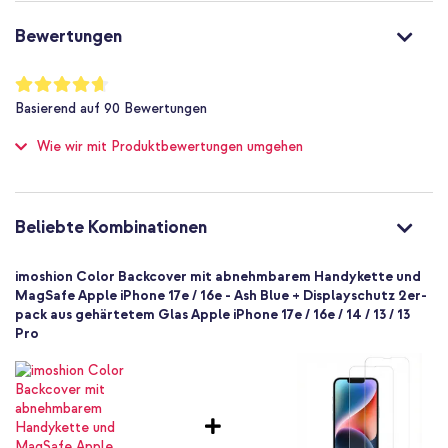
Nein
Bestelle das imoshion Color Backcover mit abnehmbarem Band
Ja
Bewertungen
mit MagSafe in Ash Blue und trage dein iPhone stilvoll und
Nein
freihändig.
MagSafe-kompatibel
Bewertung:
93
%
Nein
Basierend auf
90
Bewertungen
of
Schutz bis zu 1 m
100
Wie wir mit Produktbewertungen umgehen
Nein
Hoch
Nein
8721064053468
Beliebte Kombinationen
imoshion
SH00081647
imoshion Color Backcover mit abnehmbarem Handykette und
Blau
MagSafe Apple iPhone 17e / 16e - Ash Blue + Displayschutz 2er-
pack aus gehärtetem Glas Apple iPhone 17e / 16e / 14 / 13 / 13
Silikon und TPU (weich)
Pro
Apple
Smartphone
Keine
Nein
Backcover, Hülle mit Band, Soft Case