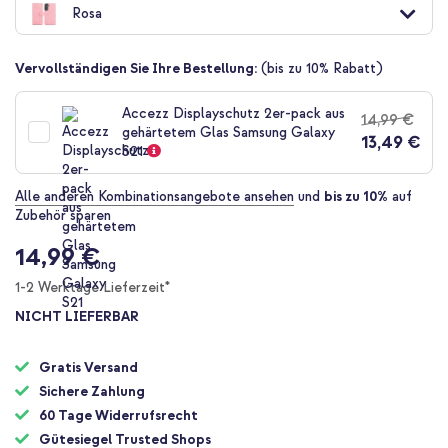
Rosa
der
Bildgalerie
springen
Vervollständigen Sie Ihre Bestellung:
(bis zu 10% Rabatt)
Accezz Displayschutz 2er-pack aus
14,99 €
gehärtetem Glas Samsung Galaxy
13,49 €
S21
Alle anderen Kombinationsangebote ansehen
und
bis zu 10%
auf
Zubehör sparen
14,99 €
1-2 Werktage Lieferzeit*
NICHT LIEFERBAR
Gratis Versand
Sichere Zahlung
60 Tage Widerrufsrecht
Gütesiegel Trusted Shops