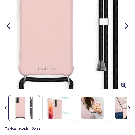
Zum
Farbauswahl:
Rosa
Anfang