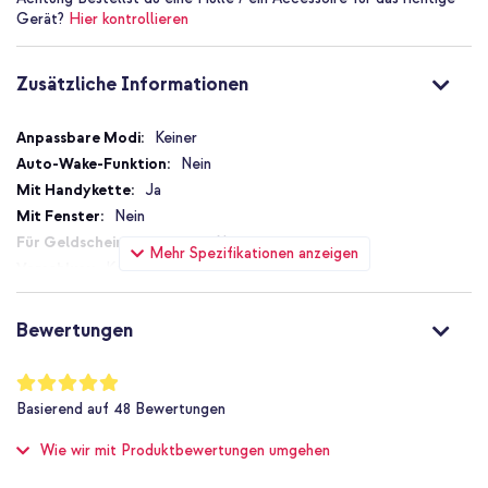
Gerät?
Hier kontrollieren
Zusätzliche Informationen
Zusätzliche
Keiner
Informationen
Nein
Ja
Nein
Nein
Mehr Spezifikationen anzeigen
Kein Verschluss
Nein
Nein
Bewertungen
Nein
Nicht zutreffend
Bewertung:
98
%
Nein
Basierend auf
48
Bewertungen
of
Schutz bis zu 1 m
100
Wie wir mit Produktbewertungen umgehen
Nein
Hoch