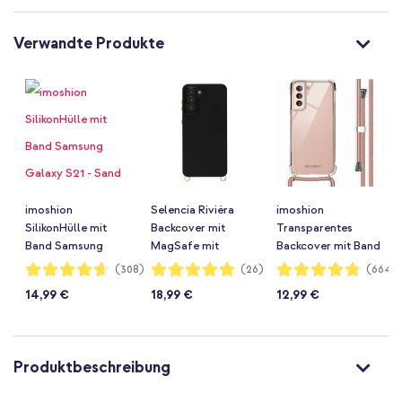
Verwandte Produkte
imoshion
Selencia Rivièra
imoshion
SilikonHülle mit
Backcover mit
Transparentes
Band Samsung
MagSafe mit
Backcover mit Band
Galaxy S21 - Sand
abnehmbaren Haken
Samsung Galaxy
Bewertung:
Bewertung:
Bewertung:
(308)
(26)
(664)
93%
98%
96%
Pink
Samsung Galaxy
S21 - Rosé gold
14,99 €
18,99 €
12,99 €
S21 - Velvet Black
Produktbeschreibung