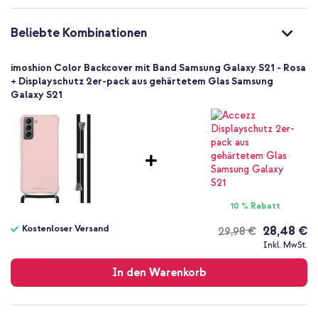
Nein
8719295507607
Beliebte Kombinationen
imoshion
G99150755302
imoshion Color Backcover mit Band Samsung Galaxy S21 - Rosa
Rosa
+ Displayschutz 2er-pack aus gehärtetem Glas Samsung
Galaxy S21
Silikon und TPU (weich)
Kein
Stoff
Samsung
Smartphone
Keine
Nein
10 % Rabatt
Backcover, Hülle mit Band, Soft Case
Kostenloser Versand
28,48 €
29,98 €
Hülle
Kostenloser
Inkl. MwSt.
Rückseite & Seite
Versand
In den Warenkorb