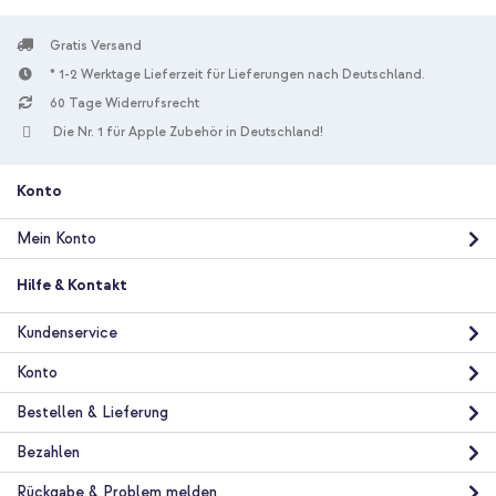
Gratis Versand
* 1-2 Werktage Lieferzeit für Lieferungen nach Deutschland.
60 Tage Widerrufsrecht
10 % Rabatt
Die Nr. 1 für Apple Zubehör in Deutschland!
Kostenloser Versand
23,98 €
24,98 €
Kostenloser
Inkl. MwSt.
Versand
Konto
In den Warenkorb
Mein Konto
imoshion Color Backcover mit Band Samsung Galaxy S21 - Rosa
Hilfe & Kontakt
+ Full Cover Screen Protector aus gehärtetem Glas Samsung
Galaxy S21
Kundenservice
Konto
Bestellen & Lieferung
Bezahlen
Rückgabe & Problem melden