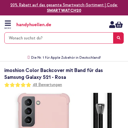
20% Rabatt auf das gesamte Smartwatch-Sortiment | Code:
SMARTWATCH20
Zum
Inhalt
springen
MENÜ
Gratis Versand
1-2 Werktage Lieferzeit*
60 Tage Widerrufsrecht
Die Nr. 1 für Apple Zubehör in Deutschland!
imoshion Color Backcover mit Band für das
Samsung Galaxy S21 - Rosa
Bewertung:
48
Bewertungen
98
100
% of
Zum
Ende
der
Bildgalerie
springen