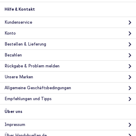
imoshion Design Hülle Samsung Galaxy S21 - Black Graphic +
Hilfe & Kontakt
Universal-Handykette - Rose Gold
Kundenservice
Konto
Bestellen & Lieferung
Bezahlen
10 % Rabatt
Rückgabe & Problem melden
Kostenloser Versand
21,98 €
22,98 €
Unsere Marken
Kostenloser
Inkl. MwSt.
Versand
Allgemeine Geschäftsbedingungen
In den Warenkorb
Empfehlungen und Tipps
Über uns
imoshion Design Hülle Samsung Galaxy S21 - Black Graphic +
Full Cover Screen Protector aus gehärtetem Glas Samsung
Galaxy S21
Impressum
Über Handyhuellen.de