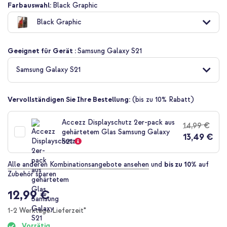
Zum
Farbauswahl:
Black Graphic
Anfang
Black Graphic
der
Bildgalerie
springen
Geeignet für Gerät :
Samsung Galaxy S21
Samsung Galaxy S21
Vervollständigen Sie Ihre Bestellung:
(bis zu 10% Rabatt)
Accezz Displayschutz 2er-pack aus
14,99 €
gehärtetem Glas Samsung Galaxy
13,49 €
S21
Alle anderen Kombinationsangebote ansehen
und
bis zu 10%
auf
Zubehör sparen
12,99 €
1-2 Werktage Lieferzeit*
Vorrätig