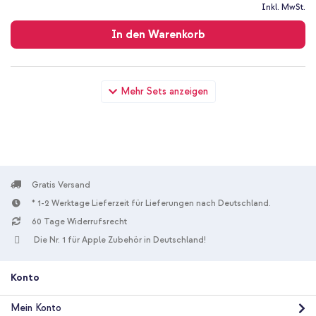
Kostenloser
Inkl. MwSt.
Versand
In den Warenkorb
imoshion Design Hülle Samsung Galaxy S21 - Black Graphic +
Mehr Sets anzeigen
Wandladegerät - Ladegerät - USB-C- und USB-Anschluss -
Power Delivery - 20 Watt - Black
Gratis Versand
* 1-2 Werktage Lieferzeit für Lieferungen nach Deutschland.
60 Tage Widerrufsrecht
10 % Rabatt
Die Nr. 1 für Apple Zubehör in Deutschland!
Kostenloser Versand
21,98 €
22,98 €
Kostenloser
Inkl. MwSt.
Versand
Konto
In den Warenkorb
Mein Konto