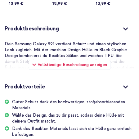
12,99 €
12,99 €
12,99 €
Produktbeschreibung
Dein Samsung Galaxy S21 verdient Schutz und einen stylischen
Look zugleich. Mit der imoshion Design Hülle im Black Graphic
Design kombinierst du flexibles Silikon und weiches TPU. Sie
dämpft Stöße bis zu 1 m Fallhöhe, sodass dein Display und die
Vollständige Beschreibung anzeigen
Ecken besser geschützt bleiben. Die transparente Hülle zeigt dein
Gerät weiterhin und setzt kräftige Farben in Szene. Käufer:innen
loben die passgenaue Passform, die kräftigen Farben und das
griffige Material. Dank des flexiblen Materials befestigst du die
Produktvorteile
Hülle schnell und einfach.
Die Vorteile der imoshion Design
Guter Schutz dank des hochwertigen, stoßabsorbierenden
Materials.
Hülle:
Wähle das Design, das zu dir passt, sodass deine Hülle mit
deinem Outfit matcht.
Hochwertiges Silikon und weiches TPU absorbieren Stöße bis zu
Dank des flexiblen Materials lässt sich die Hülle ganz einfach
1 m Fallhöhe und schützen Display sowie Ecken vor sichtbaren
befestigen.
Schäden