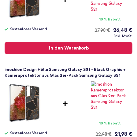
Keine
Nein
Backcover, Soft Case
10 % Rabatt
Hülle
Kostenloser Versand
26,48 €
27,98 €
Rückseite & Seite
Kostenloser
Inkl. MwSt.
Versand
In den Warenkorb
imoshion Design Hülle Samsung Galaxy S21 - Black Graphic +
Kameraprotektor aus Glas 2er-Pack Samsung Galaxy S21
10 % Rabatt
Kostenloser Versand
21,98 €
22,98 €