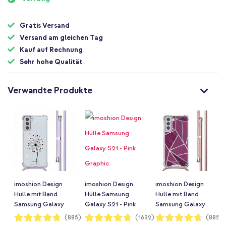
Gratis Versand
Versand am gleichen Tag
Kauf auf Rechnung
Sehr hohe Qualität
Verwandte Produkte
imoshion Design
imoshion Design
imoshion Design
Hülle mit Band
Hülle Samsung
Hülle mit Band
Samsung Galaxy
Galaxy S21 - Pink
Samsung Galaxy
S21 - Sandstone
Graphic
S21 - Bordeaux
Bewertung:
Bewertung:
Bewertung:
(885)
(1632)
(885)
94%
94%
94%
Dandelion
Graphic