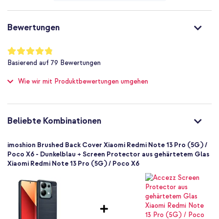
Inklusive 1 Jahr Garantie
Nein
Nein
Bewertungen
Bist du auf der Suche nach einer stilvollen Hülle für dein
Nein
Smartphone? Dann entscheide dich für das Brushed Backcover von
Nicht zutreffend
Bewertung:
imoshion!
96
%
Nein
Basierend auf
79
Bewertungen
of
Kein zusätzlicher Fallschutz
100
Wie wir mit Produktbewertungen umgehen
Nein
Standard
Nein
8721064001964
Beliebte Kombinationen
imoshion
SH00073533
imoshion Brushed Back Cover Xiaomi Redmi Note 13 Pro (5G) /
Dunkelblau
Poco X6 - Dunkelblau + Screen Protector aus gehärtetem Glas
Xiaomi Redmi Note 13 Pro (5G) / Poco X6
Silikon und TPU (weich)
Kein
Xiaomi
Smartphone
Keine