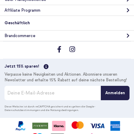
Affiliate Programm
Geschäftlich
Brandcommerce
Jetzt 15% sparen!
Verpasse keine Neuigkeiten und Aktionen. Abonniere unseren
Newsletter und erhalte 15% Rabatt auf deine nächste Bestellung!
M
Anmelden
e
l
d
Diese Website ist durch reCAPTCHA gesichert und es gelten die
Google-
Datenschutzbestimmungen
und die
Nutzungsbedingungen
.
e
n
S
i
e