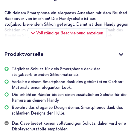
Gib deinem Smartphone ein elegantes Aussehen mit dem Brushed
Backcover von imoshion! Die Handyschale ist aus
stoßabsorbierendem Silikon gefertigt. Damit ist dein Handy gegen
Schäden im Alltag wie Kratzer oder Stöße geschützt. Dank des
Vollständige Beschreibung anzeigen
flexiblen Silikonmaterials lässt sich die Hülle ganz einfach
befestigen und schmiegt sich nahtlos um dein Handy. Die
Mischung aus gebürstetem Silikon und Carbon-Material verleiht
deinem Smartphone einen eleganten Look.
Produktvorteile
Täglicher Schutz für dein Smartphone
Täglicher Schutz für dein Smertphone dank des
Die Handyschale ist aus stoßabsorbierendem Silikon gefertigt.
stoßabsorbierenden Silikonmaterials.
Damit ist dein Smartphone gegen Schäden im Alltag wie Stößen
oder Kratzern geschützt. Die erhöhten Ränder bieten zudem einen
Verleihe deinem Smartphone dank des gebürsteten Carbon-
zusätzlichen Schutz für die Kamera deines Handys. Dank des
Materials einen eleganten Look.
flexiblen Silikonmaterials lässt sich die Hülle ganz einfach
Die erhöhten Ränder bieten einen zusätzlichen Schutz für die
befestigen und schmiegt sich nahtlos um dein Gerät.
Kamera an deinem Handy.
Bewahrt das elegante Design deines Smartphones dank des
Stilvolles Design
schlanken Designs der Hülle.
Die Rückseite der Handyschale besteht aus gebürstetem
Silikonmaterial, das einen Brushed-Effekt erzeugt. Darüber hinaus
Das Case bietet keinen vollständigen Schutz, daher wird eine
ist die Hülle mit Carbon-Material ausgestattet. Die Kombination
Displayschutzfolie empfohlen.
dieser Materialien sorgt für einen stilvollen Look deines