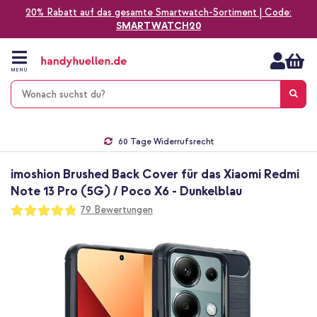
20% Rabatt auf das gesamte Smartwatch-Sortiment | Code:
SMARTWATCH20
Zum
Inhalt
springen
MENÜ
Gratis Versand
1-2 Werktage Lieferzeit*
60 Tage Widerrufsrecht
Die Nr. 1 für Apple Zubehör in Deutschland!
imoshion Brushed Back Cover für das Xiaomi Redmi
Note 13 Pro (5G) / Poco X6 - Dunkelblau
Bewertung:
79
Bewertungen
96
100
% of
Zum
Ende
der
Bildgalerie
springen