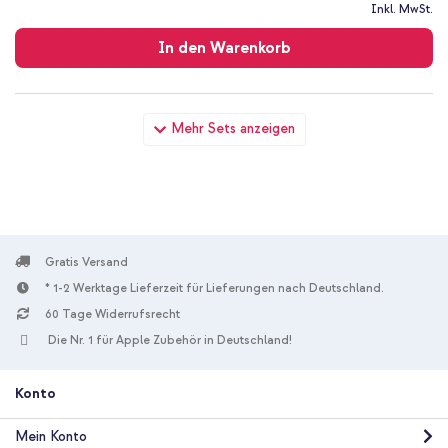
Kostenloser
Inkl. MwSt.
Versand
In den Warenkorb
imoshion Brushed Back Cover Xiaomi Redmi Note 13 Pro (5G) /
Mehr Sets anzeigen
Poco X6 - Dunkelblau + Boost↑Charge™ Braided USB-C-zu-
USB-C Kabel - 1 Meter
Gratis Versand
* 1-2 Werktage Lieferzeit für Lieferungen nach Deutschland.
10 % Rabatt
60 Tage Widerrufsrecht
Die Nr. 1 für Apple Zubehör in Deutschland!
Kostenloser Versand
25,28 €
26,98 €
Kostenloser
Inkl. MwSt.
Versand
Konto
In den Warenkorb
Mein Konto