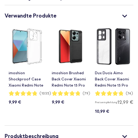
Verwandte Produkte
imoshion
imoshion Brushed
Dux Ducis Aimo
Shockproof Case
Back Cover Xiaomi
Back Cover Xiaomi
Xiaomi Redmi Note
Redmi Note 13 Pro
Redmi Note 13 Pro
13 Pro (5G) / Poco
(5G) / Poco X6 -
(5G) / Poco X6 -
Bewertung:
Bewertung:
Bewertung:
(1035)
(79)
(74)
96%
96%
96%
X6 - Transparent
Schwarz
Transparent
12,99 €
9,99 €
9,99 €
Preisempfehlung
10,99 €
Produktbeschreibung