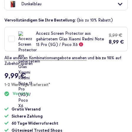
Dunkelblau
der
Bildgalerie
springen
Vervollständigen Sie Ihre Bestellung:
(bis zu 10% Rabatt)
Accezz Screen Protector aus
9,99 €
gehärtetem Glas Xiaomi Redmi Note
8,99 €
13 Pro (5G) / Poco X6
Alle anderen Kombinationsangebote ansehen
und
bis zu 10%
auf
Zubehör sparen
9,99 €
1-2 Werktage Lieferzeit*
Vorrätig
Gratis Versand
Sichere Zahlung
60 Tage Widerrufsrecht
Gütesiegel Trusted Shops