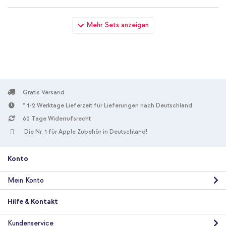
Dux Ducis Aimo Back Cover Xiaomi Redmi Note 13 Pro (5G) /
Mehr Sets anzeigen
Poco X6 - Transparent + Universal-Handykette - Rose Gold
Gratis Versand
* 1-2 Werktage Lieferzeit für Lieferungen nach Deutschland.
10 % Rabatt
60 Tage Widerrufsrecht
Kostenloser Versand
19,98 €
20,98 €
Die Nr. 1 für Apple Zubehör in Deutschland!
Kostenloser
Inkl. MwSt.
Versand
In den Warenkorb
Konto
Mein Konto
Dux Ducis Aimo Back Cover Xiaomi Redmi Note 13 Pro (5G) /
Poco X6 - Transparent + Boost↑Charge™ Braided USB-C-zu-
Hilfe & Kontakt
USB-C Kabel - 1 Meter
Kundenservice