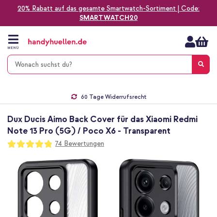
20% Rabatt auf das gesamte Smartwatch-Sortiment | Code:
SMARTWATCH20
Zum
Inhalt
springen
MENÜ
Gratis Versand
1-2 Werktage Lieferzeit*
60 Tage Widerrufsrecht
Die Nr. 1 für Apple Zubehör in Deutschland!
Dux Ducis Aimo Back Cover für das Xiaomi Redmi
Note 13 Pro (5G) / Poco X6 - Transparent
Bewertung:
74
Bewertungen
96
100
% of
Zum
Ende
der
Bildgalerie
springen