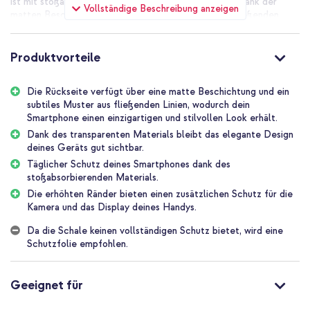
ist mit stoßabsorbierenden Silikonrändern versehen. Dank der
Vollständige Beschreibung anzeigen
matten Beschichtung und des subtilen Musters aus fließenden
Linien auf der transparenten Rückseite behält dein Smartphone
sein elegantes Design bei und erhält einen einzigartigen und
stilvollen Look.
Produktvorteile
Täglicher Schutz für dein Smartphone
Die Rückseite verfügt über eine matte Beschichtung und ein
Die Aimo Back Cover von Dux Ducis besteht aus Kunststoff und
subtiles Muster aus fließenden Linien, wodurch dein
verfügt über stoßabsorbierende Silikonräder. Das Silikonmaterial
Smartphone einen einzigartigen und stilvollen Look erhält.
bietet einen hohen Schutz vor Stürzen und Stößen. Außerdem
verfügt die Hülle über erhöhte Ränder, die einen zusätzlichen
Dank des transparenten Materials bleibt das elegante Design
Schutz für die Kamera und das Display deines Smartphones
deines Geräts gut sichtbar.
bieten.
Täglicher Schutz deines Smartphones dank des
stoßabsorbierenden Materials.
Elegantes Design
Die erhöhten Ränder bieten einen zusätzlichen Schutz für die
Durch das leichte und schlanke Design der Hülle bleibt die Form
Kamera und das Display deines Handys.
des Handys erhalten. Hierdurch liegt dein Smartphone weiterhin
gut in der Hand. Dank des transparenten Materials bleibt das
Da die Schale keinen vollständigen Schutz bietet, wird eine
schicke Design deines Smartphones nach wie vor sichtbar.
Schutzfolie empfohlen.
Außerdem verfügt die transparente Rückseite über eine matte
Beschichtung und ein subtiles Muster aus fließenden Linien,
wodurch dein Smartphone einen einzigartigen und stilvollen Look
Geeignet für
erhält.