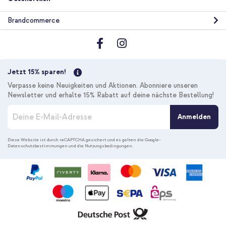
Brandcommerce
Jetzt 15% sparen!
Verpasse keine Neuigkeiten und Aktionen. Abonniere unseren
Newsletter und erhalte 15% Rabatt auf deine nächste Bestellung!
M
Anmelden
e
l
d
Diese Website ist durch reCAPTCHA gesichert und es gelten die
Google-
Datenschutzbestimmungen
und die
Nutzungsbedingungen
.
e
n
S
i
e
s
i
c
h