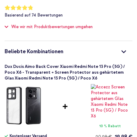
Nicht zutreffend
deines Smartphones bewahren? Dann entscheide dich für die Aimo
Bewertung:
Back Cover von Dux Ducis!
96
%
Nein
Basierend auf
74
Bewertungen
of
Schutz bis zu 1 m
100
Wie wir mit Produktbewertungen umgehen
Nein
Standard
Nein
6934913020074
Beliebte Kombinationen
Dux Ducis
SH00071358
Dux Ducis Aimo Back Cover Xiaomi Redmi Note 13 Pro (5G) /
Transparent
Poco X6 - Transparent + Screen Protector aus gehärtetem
Glas Xiaomi Redmi Note 13 Pro (5G) / Poco X6
Kunststoff
Linien
Xiaomi
Smartphone
Keine
Nein
Backcover, Hard Case
10 % Rabatt
Hülle
Kostenloser Versand
19,98 €