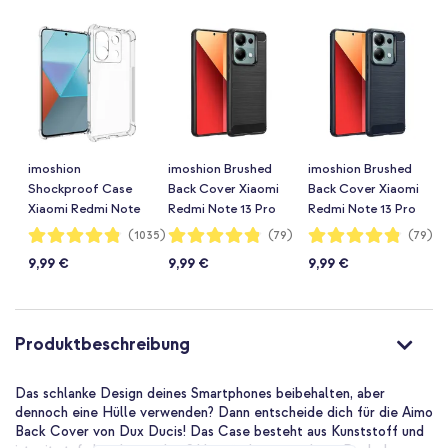
imoshion
imoshion Brushed
imoshion Brushed
Shockproof Case
Back Cover Xiaomi
Back Cover Xiaomi
Xiaomi Redmi Note
Redmi Note 13 Pro
Redmi Note 13 Pro
13 Pro (5G) / Poco
(5G) / Poco X6 -
(5G) / Poco X6 -
Bewertung:
Bewertung:
Bewertung:
(1035)
(79)
(79)
96%
96%
96%
X6 - Transparent
Schwarz
Dunkelblau
9,99 €
9,99 €
9,99 €
Produktbeschreibung
Das schlanke Design deines Smartphones beibehalten, aber
dennoch eine Hülle verwenden? Dann entscheide dich für die Aimo
Back Cover von Dux Ducis! Das Case besteht aus Kunststoff und