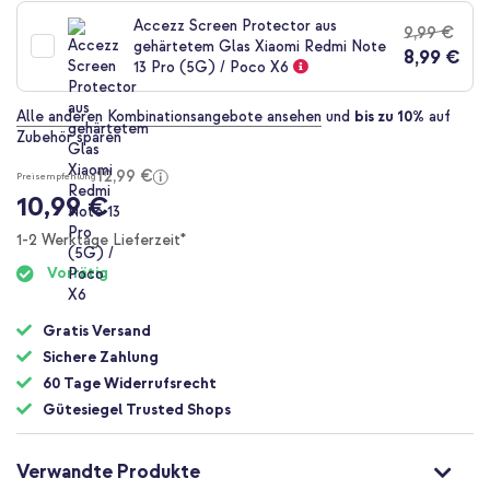
der
Accezz Screen Protector aus
9,99 €
Bildgalerie
gehärtetem Glas Xiaomi Redmi Note
8,99 €
springen
13 Pro (5G) / Poco X6
Alle anderen Kombinationsangebote ansehen
und
bis zu 10%
auf
Zubehör sparen
12,99 €
Preisempfehlung
10,99 €
1-2 Werktage Lieferzeit*
Vorrätig
Gratis Versand
Sichere Zahlung
60 Tage Widerrufsrecht
Gütesiegel Trusted Shops
Verwandte Produkte