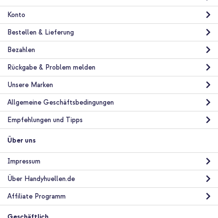
Konto
Bestellen & Lieferung
Bezahlen
10 % Rabatt
Rückgabe & Problem melden
Kostenloser Versand
26,28 €
27,98 €
Unsere Marken
Kostenloser
Inkl. MwSt.
Versand
Allgemeine Geschäftsbedingungen
In den Warenkorb
Empfehlungen und Tipps
Über uns
Impressum
Über Handyhuellen.de
Affiliate Programm
Geschäftlich