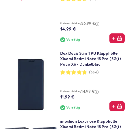
93%
26,99 €
Preisempfehlung
14,99 €
Vorrätig
Dux Ducis Slim TPU Klapphülle
Xiaomi Redmi Note 13 Pro (5G) /
Poco X6 - Dunkelblau
Bewertung:
(634)
95%
14,99 €
Preisempfehlung
11,99 €
Vorrätig
imoshion Luxuriöse Klapphülle
Xiaomi Redmi Note 13 Pro (5G) /