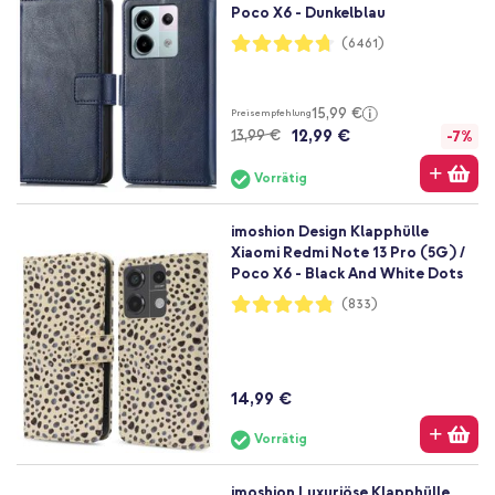
Poco X6 - Dunkelblau
Bewertung:
(6461)
94%
15,99 €
Preisempfehlung
12,99 €
13,99 €
-7%
Vorrätig
imoshion Design Klapphülle
Xiaomi Redmi Note 13 Pro (5G) /
Poco X6 - Black And White Dots
Bewertung:
(833)
96%
14,99 €
Vorrätig
imoshion Luxuriöse Klapphülle