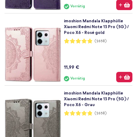
Vorrätig
imoshion Mandala Klapphülle
Xiaomi Redmi Note 13 Pro (5G) /
Poco X6 - Rosé gold
Bewertung:
(2658)
97%
11,99 €
Vorrätig
imoshion Mandala Klapphülle
Xiaomi Redmi Note 13 Pro (5G) /
Poco X6 - Grau
Bewertung:
(2658)
97%