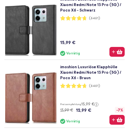
Xiaomi Redmi Note 13 Pro (5G) /
Poco X6 - Schwarz
Bewertung:
(6461)
94%
15,99 €
Vorrätig
imoshion Luxuriöse Klapphülle
Xiaomi Redmi Note 13 Pro (5G) /
Poco X6 - Braun
Bewertung:
(6461)
94%
15,99 €
Preisempfehlung
12,99 €
13,99 €
-7%
Vorrätig