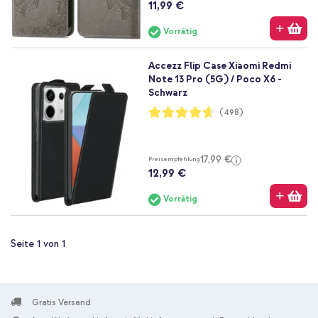
11,99 €
Vorrätig
Accezz Flip Case Xiaomi Redmi
Note 13 Pro (5G) / Poco X6 -
Schwarz
Bewertung:
(498)
93%
17,99 €
Preisempfehlung
12,99 €
Vorrätig
Seite 1 von 1
Gratis Versand