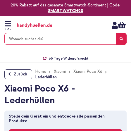
20% Rabatt auf das gesamte Smartwatch-Sortiment | Code:
SMARTWATCH20
Zum
Inhalt
springen
MENÜ
Gratis Versand
1-2 Werktage Lieferzeit*
60 Tage Widerrufsrecht
Die Nr. 1 für Apple Zubehör in Deutschland!
Home
Xiaomi
Xiaomi Poco X6
Zurück
Lederhüllen
Xiaomi Poco X6 -
Lederhüllen
Stelle dein Gerät ein und entdecke alle passenden 
Produkte