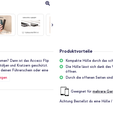
Produktvorteile
hmen? Dann ist das Accezz Flip
Kompakte Hülle durch das sch
Stößen und Kratzern geschützt.
Die Hülle lässt sich dank des
 deinen Führerschein oder eine
öffnen.
eigen
Durch die offenen Seiten sind
welches das Smartphone vor
Geeignet für
mehrere Ger
besteht aus einem weichen
erung liegen über dem Bildschirm,
Achtung
Bestellst du eine Hülle /
le, stoßabsorbierende Halterung in
Smartphone ganz einfach in der