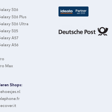
alaxy S26
alaxy S26 Plus
alaxy S26 Ultra
alaxy S25
alaxy A57
alaxy A56
Pro
Pro Max
eren Shops:
hoesjes.nl
lephone.fr
ecover.it