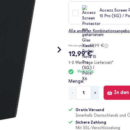
Accezz Screen P
13 Pro (5G) / P
Alle anderen Kombinationsangebo
17,99 €
Preisempfehlung
12,99 €
1-2 Werktage Lieferzeit*
Vorrätig
Menge
In den
-
+
Gratis Versand
Innerhalb Deutschlands und Ö
Sichere Zahlung
Mit SSL-Verschlüsselung