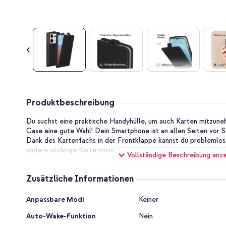
Zum
Anfang
Produktbeschreibung
der
Bildgalerie
Du suchst eine praktische Handyhülle, um auch Karten mitzune
springen
Case eine gute Wahl! Dein Smartphone ist an allen Seiten vor 
Dank des Kartenfachs in der Frontklappe kannst du problemlos
andere wichtige Karte mitnehmen.
Vollständige Beschreibung anz
Schützt dein Telefon
Das Äußere der Hülle besteht aus hochwertigem Kunstleder, 
Zusätzliche Informationen
Stürzen und Stößen schützt. Die Halterung an der Innenseite 
Silikonmaterial, das die Seiten schützt. Die Ränder dieser Halt
Zusätzliche
Anpassbare Modi
Keiner
sodass auch das Display des Telefons geschützt ist. Die flexib
Informationen
der Hülle besteht aus weichem Silikon. Dadurch lässt sich das 
Auto-Wake-Funktion
Nein
Halterung befestigen.