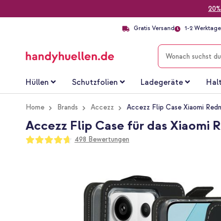
20%
Gratis Versand
1-2 Werktage 
SUCHE
Hüllen
Schutzfolien
Ladegeräte
Hal
Home
Brands
Accezz
Accezz Flip Case Xiaomi Redm
Accezz Flip Case für das Xiaomi 
Bewertung:
498
Bewertungen
93
100
% of
Zum
Ende
der
Bildgalerie
springen