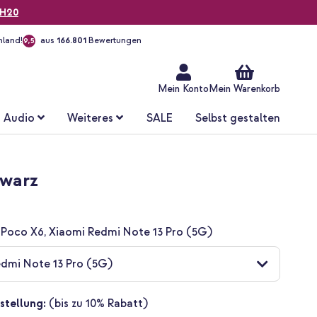
H20
hland!
aus
166.801
Bewertungen
9,5
Zum
Inhalt
springen
Mein Konto
Mein Warenkorb
Audio
Weiteres
SALE
Selbst gestalten
hwarz
 Poco X6, Xiaomi Redmi Note 13 Pro (5G)
edmi Note 13 Pro (5G)
stellung:
(bis zu 10% Rabatt)