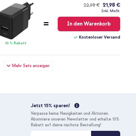
21,98 €
22,98 €
Kostenloser
Inkl. MwSt.
Versand
In den Warenkorb
Kostenloser Versand
10 % Rabatt
Note 13 Pro (5G) / Poco X6 - Schwarz + Boost↑Charge™
Mehr Sets anzeigen
- 1 Meter
28,28 €
29,98 €
Kostenloser
Inkl. MwSt.
Versand
In den Warenkorb
Jetzt 15% sparen!
Kostenloser Versand
Verpasse keine Neuigkeiten und Aktionen.
10 % Rabatt
Abonniere unseren Newsletter und erhalte 15%
Rabatt auf deine nächste Bestellung!
M