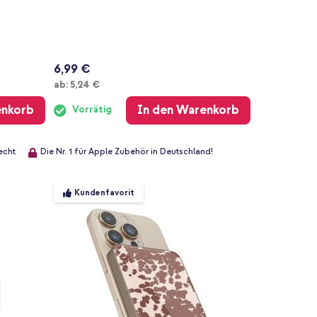
6,99 €
Ab
ab:
5,24 €
enkorb
In den Warenkorb
Vorrätig
echt
Die Nr. 1 für Apple Zubehör in Deutschland!
Kundenfavorit