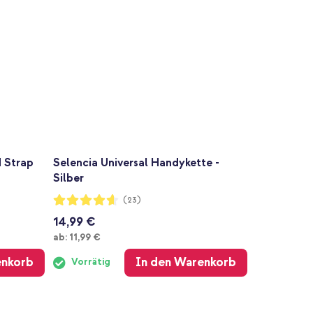
 Strap
Selencia Universal Handykette -
Silber
Bewertung:
(23)
91%
14,99 €
Ab
ab:
11,99 €
enkorb
In den Warenkorb
Vorrätig