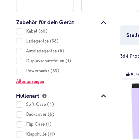
Zubehör für dein Gerät
items
Kabel
60
Stell
items
Ladegeräte
36
items
Autoladegeräte
8
364
Pro
item
Displayschutzfolien
1
items
Powerbanks
53
Kund
Alles anzeigen
Hüllenart
items
Soft Case
4
items
Backcover
5
item
Flip Case
1
items
Klapphülle
11