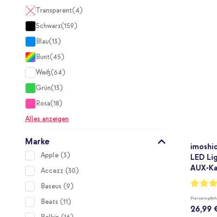
Transparent
4
items
Schwarz
159
items
Blau
13
items
Bunt
45
items
Weiß
64
items
Grün
13
items
Rosa
18
items
Alles anzeigen
Marke
imoshi
items
Apple
3
LED Lig
AUX-Kab
items
Accezz
30
Bewertu
items
Baseus
9
100%
Preisempfeh
items
Beats
11
26,99 
items