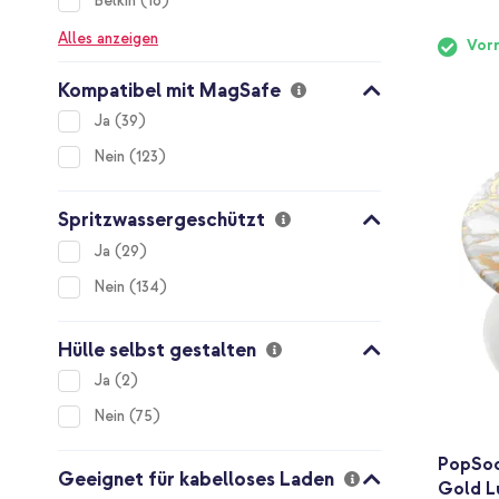
Belkin
16
Alles anzeigen
Vorr
Kompatibel mit MagSafe
items
Ja
39
items
Nein
123
Spritzwassergeschützt
items
Ja
29
items
Nein
134
Hülle selbst gestalten
items
Ja
2
items
Nein
75
PopSoc
Geeignet für kabelloses Laden
Gold L