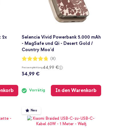
t 2x
Selencia Vivid Powerbank 5.000 mAh
- MagSafe und Qi - Desert Gold /
Country Moo'd
Bewertung:
(8)
95%
44,99 €
Preisempfehlung
34,99 €
enkorb
In den Warenkorb
Vorrätig
Neu