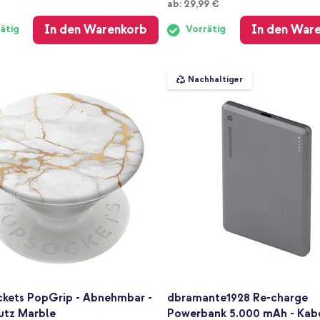
Ab
ab:
29,99 €
In den Warenkorb
In den War
ätig
Vorrätig
Nachhaltiger
kets PopGrip - Abnehmbar -
dbramante1928 Re-charge
utz Marble
Powerbank 5.000 mAh - Kab