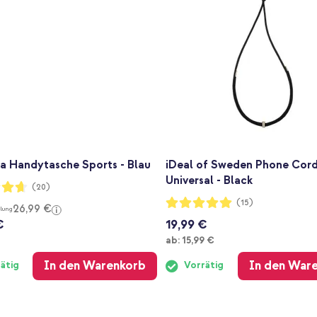
a Handytasche Sports - Blau
iDeal of Sweden Phone Cord
Universal - Black
ng:
(20)
Bewertung:
(15)
26,99 €
lung
100%
€
19,99 €
Ab
ab:
15,99 €
In den Warenkorb
In den War
ätig
Vorrätig