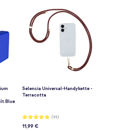
nium
Selencia Universal-Handykette -
Terracotta
lt Blue
Bewertung:
(25)
99%
11,99 €