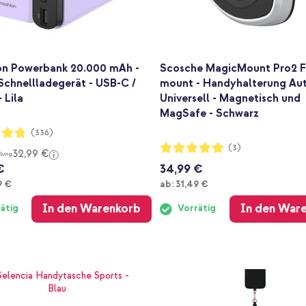
on Powerbank 20.000 mAh -
Scosche MagicMount Pro2 F
Schnellladegerät - USB-C /
mount - Handyhalterung Aut
 Lila
Universell - Magnetisch und
MagSafe - Schwarz
ng:
(336)
Bewertung:
(3)
32,99 €
lung
100%
€
34,99 €
Ab
9 €
ab:
31,49 €
In den Warenkorb
In den War
ätig
Vorrätig