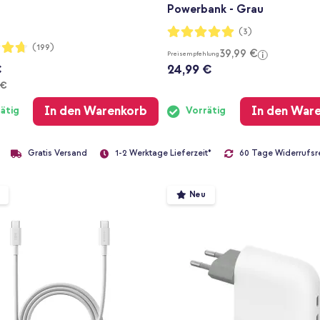
Powerbank - Grau
Bewertung:
(3)
100%
ng:
(199)
39,99 €
Preisempfehlung
€
24,99 €
 €
In den Warenkorb
In den War
ätig
Vorrätig
Gratis Versand
60 Tage Widerrufsr
1-2 Werktage Lieferzeit*
Neu