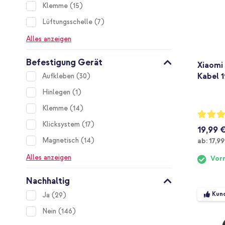
items
Klemme
15
items
Lüftungsschelle
7
Alles anzeigen
Befestigung Gerät
Xiaomi
Kabel 1
items
Aufkleben
30
item
Hinlegen
1
items
Klemme
14
Bewertu
90%
items
Klicksystem
17
19,99 
items
Ab
Magnetisch
14
ab:
17,99
Alles anzeigen
Vorr
Nachhaltig
Kund
items
Ja
29
items
Nein
146