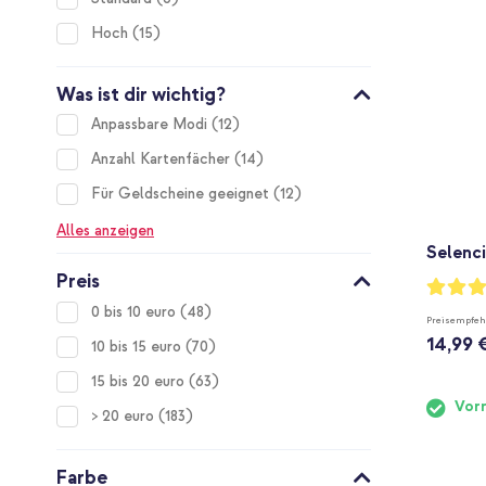
items
Hoch
15
Was ist dir wichtig?
items
Anpassbare Modi
12
items
Anzahl Kartenfächer
14
items
Für Geldscheine geeignet
12
Alles anzeigen
Selenci
Preis
Bewertu
93%
items
0 bis 10 euro
48
Preisempfeh
14,99 
items
10 bis 15 euro
70
items
15 bis 20 euro
63
Vorr
items
> 20 euro
183
Farbe