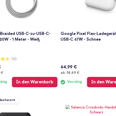
 Braided USB-C-zu-USB-C-
Google Pixel Flex-Ladegerä
20W - 1 Meter - Weiß
USB-C 67W - Schnee
ng:
(2)
€
64,99 €
Ab
 €
ab:
58,49 €
In den Warenkorb
In den War
ätig
Vorrätig
enfavorit