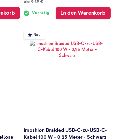
Ab
ab:
9,59 €
enkorb
In den Warenkorb
Vorrätig
Neu
imoshion Braided USB-C-zu-USB-C-
ellose
Kabel 100 W - 0,25 Meter - Schwarz