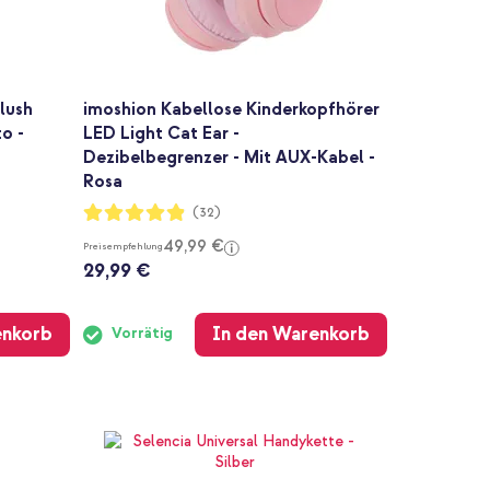
lush
imoshion Kabellose Kinderkopfhörer
o -
LED Light Cat Ear -
Dezibelbegrenzer - Mit AUX-Kabel -
Rosa
Bewertung:
(32)
97%
49,99 €
Preisempfehlung
29,99 €
enkorb
In den Warenkorb
Vorrätig