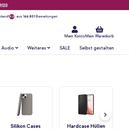
H20
hland!
aus
166.801
Bewertungen
9,5
Zum
Inhalt
springen
Mein Konto
Mein Warenkorb
Audio
Weiteres
SALE
Selbst gestalten
Silikon Cases
Hardcase Hüllen
Al