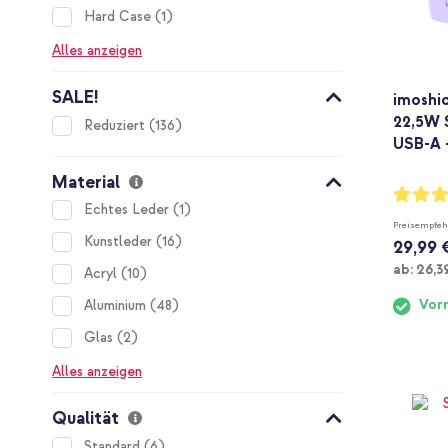
item
Hard Case
1
Alles anzeigen
SALE!
imoshi
22,5W 
items
Reduziert
136
USB-A -
Material
Bewertu
95%
item
Echtes Leder
1
Preisempfeh
items
Kunstleder
16
29,99 
Ab
ab:
26,3
items
Acryl
10
items
Vorr
Aluminium
48
items
Glas
2
Alles anzeigen
Qualität
items
Standard
6