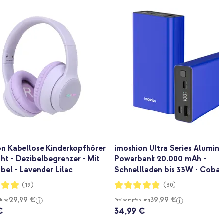
on Kabellose Kinderkopfhörer
imoshion Ultra Series Alumi
ht - Dezibelbegrenzer - Mit
Powerbank 20.000 mAh -
el - Lavender Lilac
Schnellladen bis 33W - Coba
ng:
Bewertung:
(19)
(30)
96%
29,99 €
39,99 €
lung
Preisempfehlung
€
34,99 €