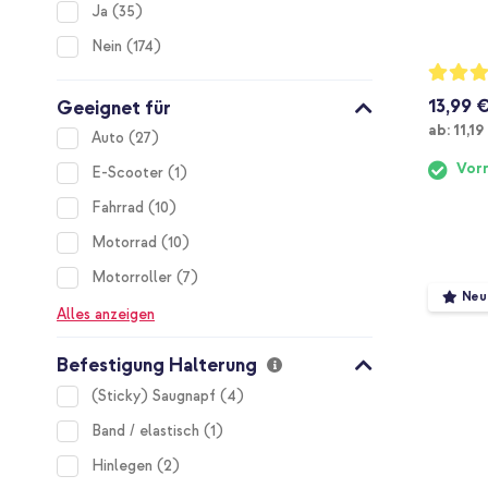
items
Ja
35
items
Nein
174
Bewertu
94%
13,99 
Geeignet für
Ab
ab:
11,19
items
Auto
27
Vorr
item
E-Scooter
1
items
Fahrrad
10
items
Motorrad
10
items
Motorroller
7
Neu
Alles anzeigen
Befestigung Halterung
items
(Sticky) Saugnapf
4
item
Band / elastisch
1
items
Hinlegen
2