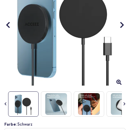
Zum
Farbe:
Schwarz
Anfang