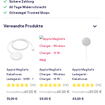
Sichere Zahlung
60 Tage Widerrufsrecht
Gütesiegel Trusted Shops
Verwandte Produkte
Apple MagSafe
Apple MagSafe
Apple MagSafe
Kabelloses
Charger - Wireless
Ladegerät -
Ladegerät - 25W - 1
Charger - 15 W -
Kabelloses
Meter - Weiß
Weiß
Ladegerät 25W - 2
Bewertung:
Bewertung:
Bewertung:
(70)
(70)
(70)
98%
98%
98%
Meter - 2024 - Weiß
49,00 €
49,00 €
59,00 €
Preisempfehlung
Preisempfehlung
Preisempfehlung
35,00 €
29,00 €
45,00 €