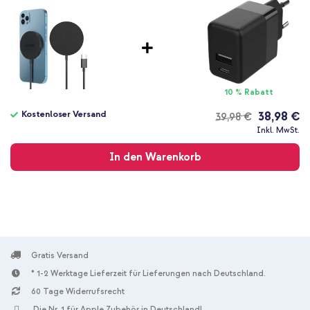
59
1 m
Nein
Apple
Smartphone
Wireless Charger
10 % Rabatt
Kostenloser Versand
38,98 €
39,98 €
Kostenloser
Inkl. MwSt.
Versand
In den Warenkorb
Gratis Versand
* 1-2 Werktage Lieferzeit für Lieferungen nach Deutschland.
60 Tage Widerrufsrecht
Die Nr. 1 für Apple Zubehör in Deutschland!