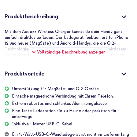
Produktbeschreibung
Mit dem Accezz Wireless Charger kannst du dein Handy ganz
einfach drahtlos aufladen. Der Ladegerät funktioniert für iPhone
12 und neuer (MagSafe) und Android-Handys, die die Qi2-
Technologie unterstützen. Sind deine Kopfhörer mit drahtlosem
Vollständige Beschreibung anzeigen
Laden kompatibel? Leg sie auf das Ladegerät und sie beginnen
sofort mit dem Aufladen! Der Ladegerät kann universell an USB-
C-Anschlüsse angeschlossen werden, funktioniert jedoch optimal
mit einem Wall Charger von 18 Watt oder mehr.
Produktvorteile
Der Unterschied zwischen MagSafe und Qi2
Unterstützung für MagSafe- und Qi2-Geräte.
MagSafe ist eine Technologie von Apple und findet sich daher nur
in iPhones 12 und neuer. Immer mehr neue Android-Handys
Einfache magnetische Verbindung mit Ihrem Telefon.
erhalten die gleiche Technologie, genannt Qi2. Qi2 arbeitet mit
Extrem robustes und schlankes Aluminiumgehäuse.
einem ähnlichen magnetischen Ausrichtungssystem, inspiriert von
Eine feste Ladestation für zu Hause oder praktisch für
MagSafe.
unterwegs.
Magnetisch
Inklusive 1 Meter USB-C-Kabel.
Die starken, eingebauten Magnete richten sich perfekt auf dein
Ein 18-Watt-USB-C-Wandladegerät ist nicht im Lieferumfang
MagSafe- oder Qi2-kompatibles Handy aus. Dies sorgt für ein