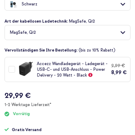
Schwarz
der
Bildgalerie
springen
Art der kabellosen Ladetechnik:
MagSafe, Qi2
MagSafe, Qi2
Vervollständigen Sie Ihre Bestellung:
(bis zu 10% Rabatt)
Accezz Wandladegerät - Ladegerät -
9,99 €
USB-C- und USB-Anschluss - Power
8,99 €
Delivery - 20 Watt - Black
29,99 €
1-2 Werktage Lieferzeit*
Vorrätig
Gratis Versand