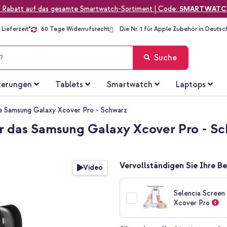
 Rabatt auf das gesamte Smartwatch-Sortiment | Code:
SMARTWATC
Lieferzeit*
60 Tage Widerrufsrecht
Die Nr. 1 für Apple Zubehör in Deutsc
Suche
terungen
Tablets
Smartwatch
Laptops
e Samsung Galaxy Xcover Pro - Schwarz
r das Samsung Galaxy Xcover Pro - S
Vervollständigen Sie Ihre Be
Video
Selencia Screen
Xcover Pro