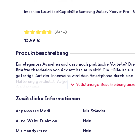
imoshion Luxuriöse Klapphülle Samsung Galaxy Xcover Pro - 
Bewertung:
(6454)
94%
15,99 €
Produktbeschreibung
Ein elegantes Aussehen und dazu noch praktische Vorteile? Di
Brieftaschendesign von Accezz hat es in sich! Die Hülle ist a
gefertigt. Auf der Innenseite wird dein Smartphone durch eine 
Halterung geschützt. Außerdem verfügt die Hülle über 3 Karte
Vollständige Beschreibung anz
Geldscheine
Elegantes Design aus hochwertigem Kunstleder
Zusätzliche Informationen
Die Soft Case Klapphülle im Brieftaschendesign von Accezz is
gefertigt. Dies bietet täglichen Schutz für dein Smartphone un
Zusätzliche
Anpassbare Modi
Mit Ständer
Ausstrahlung. Hierdurch eignet sich diese Hülle perfekt für jed
Informationen
privat. Die Hülle ist auch in anderen Farben erhältlich.
Auto-Wake-Funktion
Nein
Täglicher Schutz für Telefon und Kamera
Mit Handykette
Nein
An der Innenseite der Klapphülle befindet sich eine flexible Sil