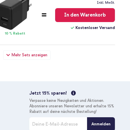
Kostenloser
Inkl. MwSt.
Versand
In den Warenkorb
Kostenloser Versand
10 % Rabatt
amsung Galaxy Xcover Pro - Schwarz + Original USB-C-zu-
Mehr Sets anzeigen
 - 1.8 meter - 25 Watt - Schwarz
22,28 €
22,98 €
Kostenloser
Inkl. MwSt.
Versand
In den Warenkorb
Jetzt 15% sparen!
Kostenloser Versand
Verpasse keine Neuigkeiten und Aktionen.
10 % Rabatt
Abonniere unseren Newsletter und erhalte 15%
Rabatt auf deine nächste Bestellung!
M
Anmelden
e