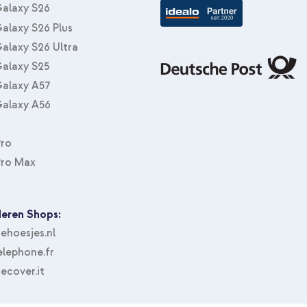
alaxy S26
alaxy S26 Plus
alaxy S26 Ultra
alaxy S25
alaxy A57
alaxy A56
Pro
Pro Max
eren Shops:
hoesjes.nl
lephone.fr
ecover.it