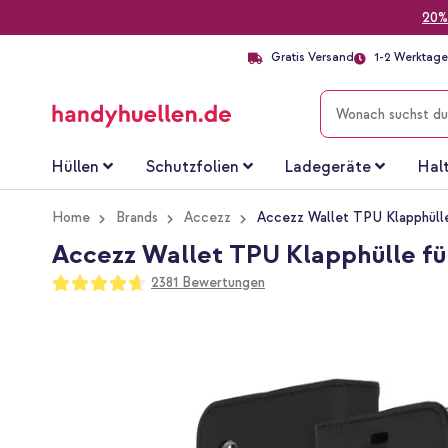
20%
Gratis Versand
1-2 Werktage 
SUCHE
Hüllen
Schutzfolien
Ladegeräte
Hal
Home
Brands
Accezz
Accezz Wallet TPU Klapphüll
Accezz Wallet TPU Klapphülle fü
Bewertung:
2381
Bewertungen
93
100
% of
Zum
Ende
der
Bildgalerie
springen