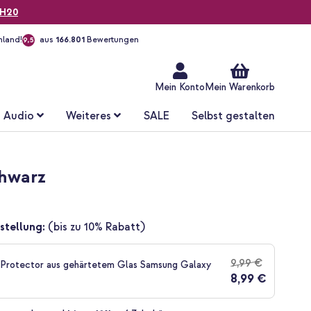
H20
hland!
aus
166.801
Bewertungen
9,5
Zum
Inhalt
springen
Mein Konto
Mein Warenkorb
Audio
Weiteres
SALE
Selbst gestalten
chwarz
stellung:
(bis zu 10% Rabatt)
9,99 €
 Protector aus gehärtetem Glas Samsung Galaxy
8,99 €