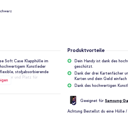
Schwarz
Produktvorteile
ese Soft Case Klapphülle im
Dein Handy ist dank des hoch
us hochwertigem Kunstleder
geschützt.
flexible, stoßabsorbierende
Dank der drei Kartenfächer u
nfächer und Platz für
Karten und dein Geld einfach
eigen
Dank des hochwertigen Kunstl
t aus hochwertigem Kunstleder
Geeignet für
Samsung Ga
d verleiht der Hülle eine elegante
en Anlass, von geschäftlich bis
Achtung
Bestellst du eine Hülle /
ikonhalterung. Die Hülle verfügt