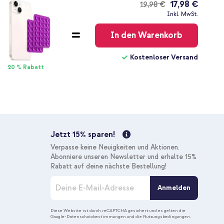
17,98 €
19,98 €
Kostenloser
Inkl. MwSt.
Versand
In den Warenkorb
Kostenloser Versand
20 % Rabatt
Jetzt 15% sparen!
Verpasse keine Neuigkeiten und Aktionen.
Abonniere unseren Newsletter und erhalte 15%
Rabatt auf deine nächste Bestellung!
M
Anmelden
e
l
d
Diese Website ist durch reCAPTCHA gesichert und es gelten die
Google-Datenschutzbestimmungen
und die
Nutzungsbedingungen
.
e