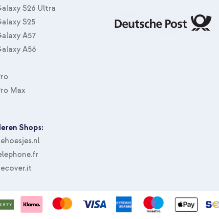
alaxy S26 Ultra
alaxy S25
alaxy A57
alaxy A56
Pro
Pro Max
eren Shops:
hoesjes.nl
lephone.fr
ecover.it