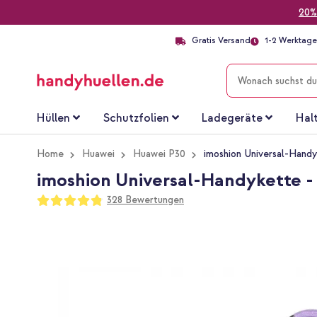
20%
Gratis Versand
1-2 Werktage 
SUCHE
Hüllen
Schutzfolien
Ladegeräte
Hal
Home
Huawei
Huawei P30
imoshion Universal-Handy
imoshion Universal-Handykette - 
Bewertung:
328
Bewertungen
96
100
% of
Zum
Ende
der
Bildgalerie
springen