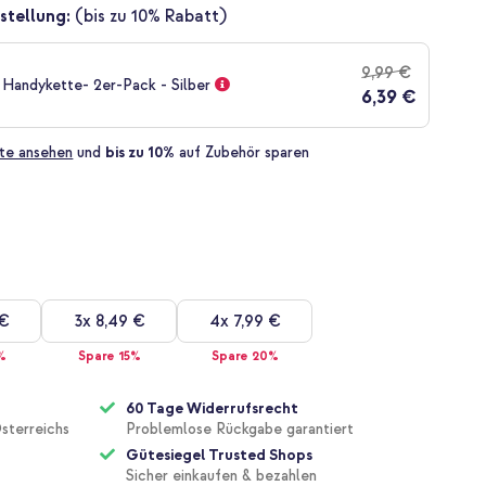
stellung:
(bis zu 10% Rabatt)
9,99 €
 Handykette- 2er-Pack - Silber
6,39 €
te ansehen
und
bis zu 10%
auf Zubehör sparen
 €
3x
8,49 €
4x
7,99 €
%
Spare 15%
Spare 20%
60 Tage Widerrufsrecht
sterreichs
Problemlose Rückgabe garantiert
Gütesiegel Trusted Shops
Sicher einkaufen & bezahlen