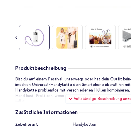
Zum
Anfang
Produktbeschreibung
der
Bildgalerie
Bist du auf einem Festival, unterwegs oder hat dein Outfit ke
springen
imoshion Universal-Handykette dein Smartphone überall hin mit
Handykette problemlos mit verschiedenen Hüllen kombinieren, 
Hand hast. Praktisch, wenn du unterwegs schnell ein Foto mac
Vollständige Beschreibung anz
willst.
Einfach zu bedienen
Zusätzliche Informationen
Das universelle Handykette von imoshion ist ganz einfach zu v
vielen verschiedenen Hüllen. Problemlos und schnell zu befesti
Zusätzliche
Zubehörart
Handyketten
Informationen
- Löse die Hülle von deinem Smartphone