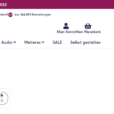
H20
hland!
aus
166.801
Bewertungen
9,5
Zum
Inhalt
springen
Mein Konto
Mein Warenkorb
Audio
Weiteres
SALE
Selbst gestalten