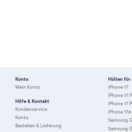
Geliefert mit einer transparenten und einer schwarzen P
Band erhältlich in verschiedenen Farben
Inklusive 1 Jahr Garantie
Achtung:
Das Band passt nicht bei Hüllen mit einer offenen U
Hüllen.
Achtung:
Es handelt sich um ein EINZELNES Handykette mit z
Lieferumfang enthalten.
Tipp:
Du hättest lieber ein Handykette mit Hülle? Schau dir da
mit Band an.
Konto
Hüllen für
Mein Konto
iPhone 17
iPhone 17 
Hilfe & Kontakt
iPhone 17 
Kundenservice
iPhone 17e
Konto
Samsung G
Bestellen & Lieferung
Samsung G