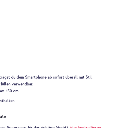
rägst du dein Smartphone ab sofort überall mit Stil.
Hüllen verwendbar.
ax. 150 cm.
nthalten.
äte
 ein Accessoire für das richtige Gerät?
Hier kontrollieren