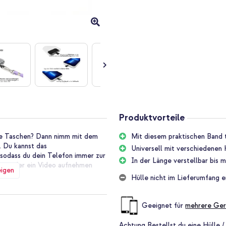
Produktvorteile
ine Taschen? Dann nimm mit dem
Mit diesem praktischen Band t
. Du kannst das
Universell mit verschiedenen 
sodass du dein Telefon immer zur
In der Länge verstellbar bis m
hen oder ein Video aufnehmen
eigen
Hülle nicht im Lieferumfang e
erwenden und ist kompatibel mit
Geeignet für
mehrere Ger
gen!
Achtung
Bestellst du eine Hülle /