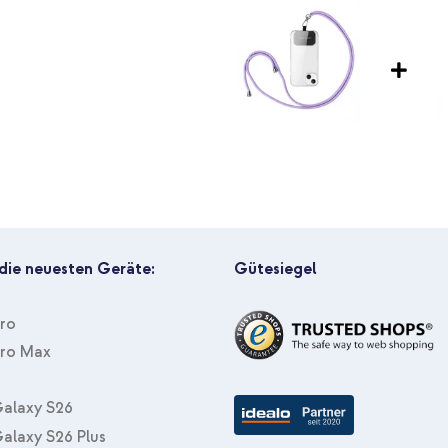
latte
nterseite oder bei extrem dünnen
wei Platten, Hülle NICHT im
nn die imoshion (Design) Hüllen
 die neuesten Geräte:
Gütesiegel
Pro
Pro Max
alaxy S26
alaxy S26 Plus