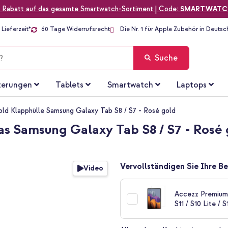
 Rabatt auf das gesamte Smartwatch-Sortiment | Code:
SMARTWATC
Lieferzeit*
60 Tage Widerrufsrecht
Die Nr. 1 für Apple Zubehör in Deutsc
Suche
terungen
Tablets
Smartwatch
Laptops
fold Klapphülle Samsung Galaxy Tab S8 / S7 - Rosé gold
das Samsung Galaxy Tab S8 / S7 - Rosé
Vervollständigen Sie Ihre Be
Video
Accezz Premium 
S11 / S10 Lite / 