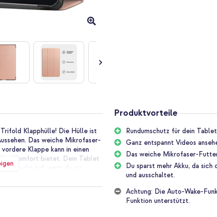
Produktvorteile
rifold Klapphülle! Die Hülle ist
Rundumschutz für dein Tablet
Aussehen. Das weiche Mikrofaser-
Ganz entspannt Videos ansehe
 vordere Klappe kann in einen
Das weiche Mikrofaser-Futter
chen Komfort bietet. Dein Tablet
eigen
Du sparst mehr Akku, da sich
 und wacht auf, wenn du sie
und ausschaltet.
Achtung: Die Auto-Wake-Funkti
r gefertigt. Dies bietet deinem
Funktion unterstützt.
e eine elegante Ausstrahlung. Die