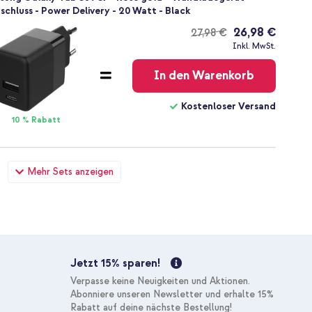
chluss - Power Delivery - 20 Watt - Black
26,98 €
27,98 €
Kostenloser
Inkl. MwSt.
Versand
In den Warenkorb
Kostenloser Versand
10 % Rabatt
sung Galaxy Tab S8 / S7 - Rosé gold + Tablet halterung
Mehr Sets anzeigen
chutzscheibe - Verstellbar - Universal - Schwarz
40,48 €
42,98 €
Kostenloser
Inkl. MwSt.
Versand
In den Warenkorb
Jetzt 15% sparen!
Kostenloser Versand
Verpasse keine Neuigkeiten und Aktionen.
10 % Rabatt
Abonniere unseren Newsletter und erhalte 15%
Rabatt auf deine nächste Bestellung!