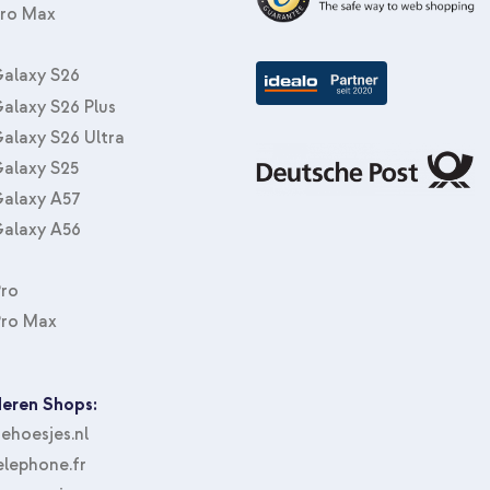
Pro Max
imoshion Trifold Klapphülle Sam
USB-C-Kabel in Fabrikverpackung
alaxy S26
alaxy S26 Plus
alaxy S26 Ultra
alaxy S25
alaxy A57
alaxy A56
Pro
Pro Max
eren Shops:
hoesjes.nl
lephone.fr