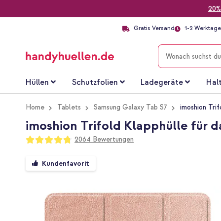
20%
Gratis Versand
1-2 Werktage 
SUCHE
Hüllen
Schutzfolien
Ladegeräte
Hal
Home
Tablets
Samsung Galaxy Tab S7
imoshion Tri
imoshion Trifold Klapphülle für 
Bewertung:
2064
Bewertungen
95
100
% of
Zum
Kundenfavorit
Ende
der
Bildgalerie
springen