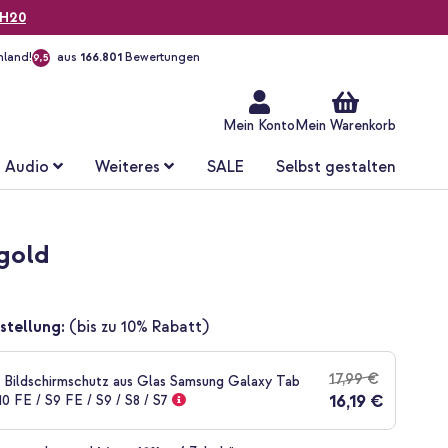
H20
hland!
aus
166.801
Bewertungen
9,5
Zum
Inhalt
springen
Mein Konto
Mein Warenkorb
Audio
Weiteres
SALE
Selbst gestalten
 gold
stellung:
(bis zu 10% Rabatt)
17,99 €
Bildschirmschutz aus Glas Samsung Galaxy Tab
16,19 €
S10 FE / S9 FE / S9 / S8 / S7