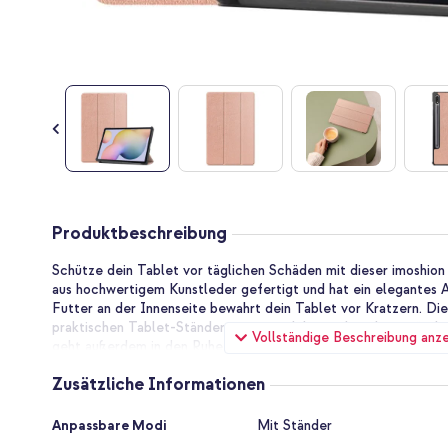
Zum
Anfang
Produktbeschreibung
der
Bildgalerie
Schütze dein Tablet vor täglichen Schäden mit dieser imoshion T
springen
aus hochwertigem Kunstleder gefertigt und hat ein elegantes 
Futter an der Innenseite bewahrt dein Tablet vor Kratzern. Die
praktischen Tablet-Ständer umgewandelt werden, der zusätzli
Vollständige Beschreibung anz
geht außerdem in den Ruhezustand, wenn du die Hülle schließt,
öffnest.
Zusätzliche Informationen
Elegantes Design aus hochwertigem Kunstleder
Die imoshion Trifold Klapphülle ist aus hochwertigem Kunstlede
Zusätzliche
Anpassbare Modi
Mit Ständer
Tablet Schutz gegen alltägliche Schäden und verleiht der Hüll
Informationen