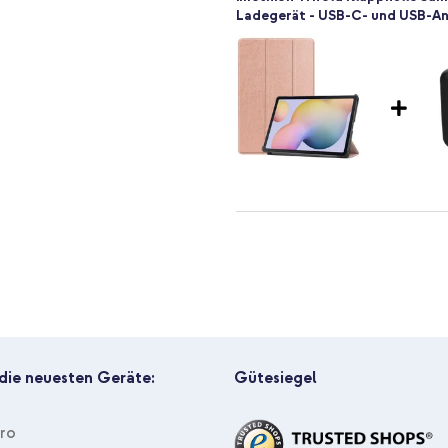
er vollständig zugänglich und alle
Ladegerät - USB-C- und USB-Ans
r umklappen
ratzern
imoshion Trifold Klapphülle Sam
Auto - Armaturenbrett und Winds
n? Entscheide dich dann für die
 die neuesten Geräte:
Gütesiegel
Pro