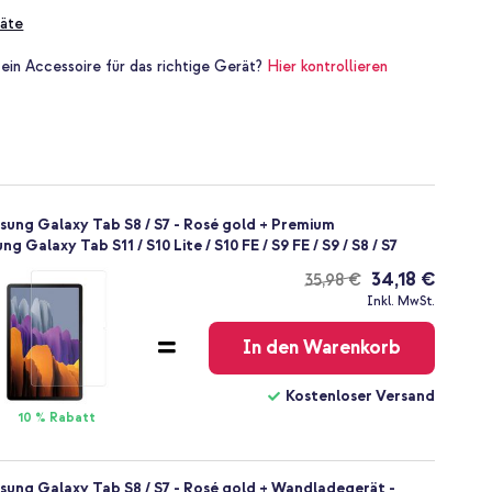
äte
 ein Accessoire für das richtige Gerät?
Hier kontrollieren
sung Galaxy Tab S8 / S7 - Rosé gold + Premium
 Galaxy Tab S11 / S10 Lite / S10 FE / S9 FE / S9 / S8 / S7
34,18 €
35,98 €
Kostenloser
Inkl. MwSt.
Versand
In den Warenkorb
Kostenloser Versand
10 % Rabatt
sung Galaxy Tab S8 / S7 - Rosé gold + Wandladegerät -