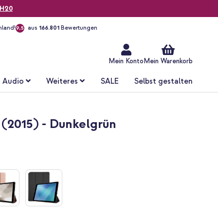
H20
hland!
aus
166.801
Bewertungen
9,5
Zum
Inhalt
springen
Mein Konto
Mein Warenkorb
Audio
Weiteres
SALE
Selbst gestalten
9 (2015) - Dunkelgrün