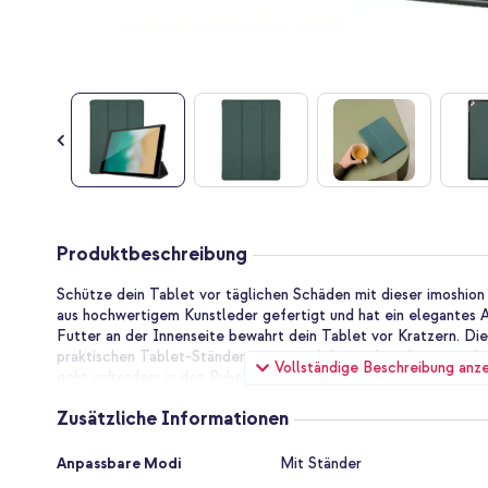
Zum
Anfang
Produktbeschreibung
der
Bildgalerie
Schütze dein Tablet vor täglichen Schäden mit dieser imoshion T
springen
aus hochwertigem Kunstleder gefertigt und hat ein elegantes 
Futter an der Innenseite bewahrt dein Tablet vor Kratzern. Die
praktischen Tablet-Ständer umgewandelt werden, der zusätzli
Vollständige Beschreibung anz
geht außerdem in den Ruhezustand, wenn du die Hülle schließt,
öffnest.
Zusätzliche Informationen
Elegantes Design aus hochwertigem Kunstleder
Die imoshion Trifold Klapphülle ist aus hochwertigem Kunstlede
Zusätzliche
Anpassbare Modi
Mit Ständer
Tablet Schutz gegen alltägliche Schäden und verleiht der Hüll
Informationen