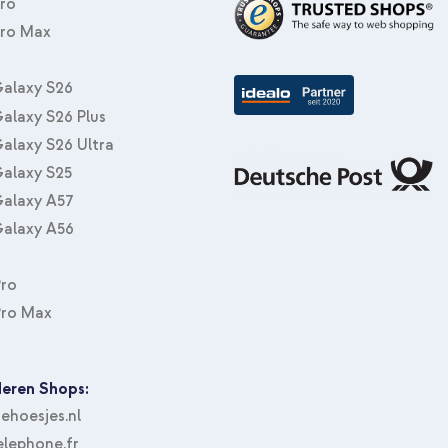
Pro
Pro Max
imoshion Trifold Klapphülle Appl
Tablet halterung Auto - Armatur
Schwarz
alaxy S26
alaxy S26 Plus
alaxy S26 Ultra
alaxy S25
alaxy A57
alaxy A56
Pro
Pro Max
eren Shops:
hoesjes.nl
lephone.fr