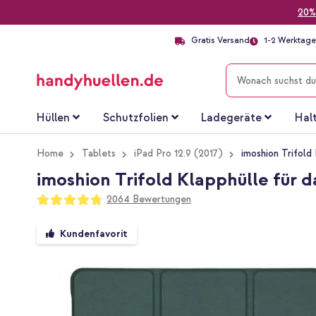
20%
Gratis Versand
1-2 Werktage 
SUCHE
Hüllen
Schutzfolien
Ladegeräte
Hal
Home
Tablets
iPad Pro 12.9 (2017)
imoshion Trifold
imoshion Trifold Klapphülle für da
Bewertung:
2064
Bewertungen
95
100
% of
Zum
Kundenfavorit
Ende
der
Bildgalerie
springen