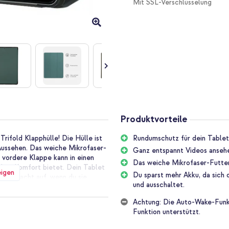
Mit SSL-Verschlüsselung
Produktvorteile
rifold Klapphülle! Die Hülle ist
Rundumschutz für dein Tablet
Aussehen. Das weiche Mikrofaser-
Ganz entspannt Videos ansehe
 vordere Klappe kann in einen
Das weiche Mikrofaser-Futter
chen Komfort bietet. Dein Tablet
eigen
Du sparst mehr Akku, da sich
 und wacht auf, wenn du sie
und ausschaltet.
Achtung: Die Auto-Wake-Funkti
r gefertigt. Dies bietet deinem
Funktion unterstützt.
e eine elegante Ausstrahlung. Die