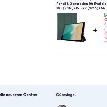
er vollständig zugänglich und alle
Pencil 1. Generation für iPad 6 b
10.5 (2017) / Pro 9.7 (2016) / Min
r umklappen
ratzern
imoshion Trifold Klapphülle Appl
C zu Lightning-Kabel - Refurbis
n? Entscheide dich dann für die
 die neuesten Geräte:
Gütesiegel