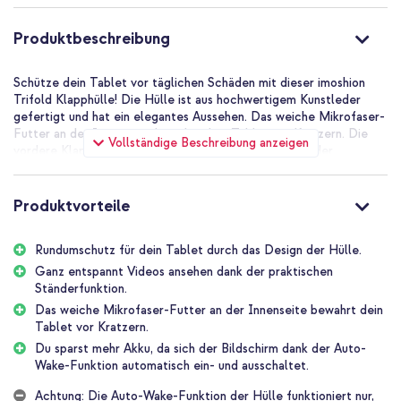
Fresh
Produktbeschreibung
Schütze dein Tablet vor täglichen Schäden mit dieser imoshion
Trifold Klapphülle! Die Hülle ist aus hochwertigem Kunstleder
gefertigt und hat ein elegantes Aussehen. Das weiche Mikrofaser-
Futter an der Innenseite bewahrt dein Tablet vor Kratzern. Die
Vollständige Beschreibung anzeigen
vordere Klappe kann in einen praktischen Tablet-Ständer
umgewandelt werden, der zusätzlichen Komfort bietet. Dein
Tablet geht außerdem in den Ruhezustand, wenn du die Hülle
schließt, und wacht auf, wenn du sie öffnest.
Produktvorteile
Elegantes Design aus hochwertigem Kunstleder
Die imoshion Trifold Klapphülle ist aus hochwertigem Kunstleder
Rundumschutz für dein Tablet durch das Design der Hülle.
gefertigt. Dies bietet deinem Tablet Schutz gegen alltägliche
Ganz entspannt Videos ansehen dank der praktischen
Schäden und verleiht der Hülle eine elegante Ausstrahlung. Die
Ständerfunktion.
Hülle ist schlank und leicht, sodass dein Tablet seine kompakte
Das weiche Mikrofaser-Futter an der Innenseite bewahrt dein
Form beibehält. Praktisch, wenn du dein Tablet tragen oder
Tablet vor Kratzern.
aufbewahren möchtest. Die Hülle ist in verschiedenen Farben
erhältlich.
Du sparst mehr Akku, da sich der Bildschirm dank der Auto-
Wake-Funktion automatisch ein- und ausschaltet.
Täglicher Schutz für Tablet und Kamera
An der Innenseite der Klapphülle befindet sich ein stabiler Tablet-
Achtung: Die Auto-Wake-Funktion der Hülle funktioniert nur,