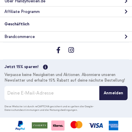
Universal - Schwarz
Über Handyhuellen.de
Affiliate Programm
Geschäftlich
Brandcommerce
10 % Rabatt
Kostenloser Versand
40,48 €
42,98 €
Kostenloser
Inkl. MwSt.
Jetzt 15% sparen!
Versand
In den Warenkorb
Verpasse keine Neuigkeiten und Aktionen. Abonniere unseren
Newsletter und erhalte 15% Rabatt auf deine nächste Bestellung!
M
Anmelden
e
l
d
Diese Website ist durch reCAPTCHA gesichert und es gelten die
Google-
Datenschutzbestimmungen
und die
Nutzungsbedingungen
.
e
n
S
i