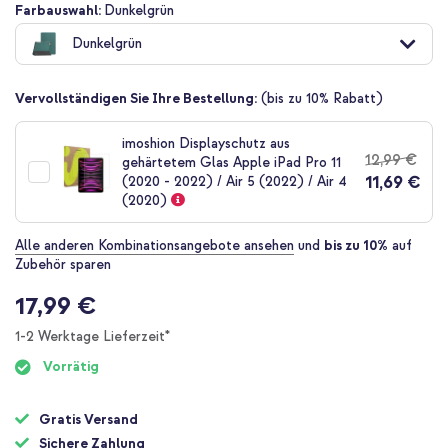
Zum
Farbauswahl:
Dunkelgrün
Anfang
Dunkelgrün
der
Bildgalerie
springen
Vervollständigen Sie Ihre Bestellung:
(bis zu 10% Rabatt)
imoshion Displayschutz aus
12,99 €
gehärtetem Glas Apple iPad Pro 11
11,69 €
(2020 - 2022) / Air 5 (2022) / Air 4
(2020)
Alle anderen Kombinationsangebote ansehen
und
bis zu 10%
auf
Zubehör sparen
17,99 €
1-2 Werktage Lieferzeit*
Vorrätig
Gratis Versand
Sichere Zahlung