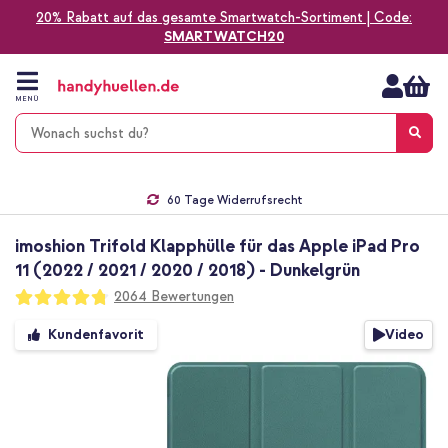
20% Rabatt auf das gesamte Smartwatch-Sortiment | Code:
SMARTWATCH20
Zum
Inhalt
springen
MENÜ
Gratis Versand
1-2 Werktage Lieferzeit*
60 Tage Widerrufsrecht
Die Nr. 1 für Apple Zubehör in Deutschland!
imoshion Trifold Klapphülle für das Apple iPad Pro
11 (2022 / 2021 / 2020 / 2018) - Dunkelgrün
Bewertung:
2064
Bewertungen
95
100
% of
Zum
Video
Kundenfavorit
Ende
der
Bildgalerie
springen