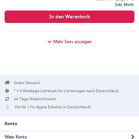
Kostenloser
Inkl. MwSt.
Versand
In den Warenkorb
imoshion Trifold Klapphülle Apple iPad Pro 11 (2022 / 2021 /
Mehr Sets anzeigen
2020 / 2018) - Dunkelgrün + Pencil der 2. Generation (Geeignet
für iPads bis 2022) - Präzise - Magnetische Seite - Weiß
Gratis Versand
* 1-2 Werktage Lieferzeit für Lieferungen nach Deutschland.
60 Tage Widerrufsrecht
10 % Rabatt
Die Nr. 1 für Apple Zubehör in Deutschland!
Kostenloser Versand
94,49 €
102,99 €
Kostenloser
Inkl. MwSt.
Versand
Konto
In den Warenkorb
Mein Konto