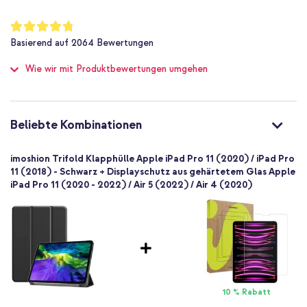
Warum die imoshion Trifold Klapphülle?
Nein
Nein
Aus hochwertigem Kunstleder gefertigt
Bewertung:
95
%
8719295500004
Tablet-Halterung aus stabilem Kunststoff
Basierend auf
2064
Bewertungen
of
imoshion
100
Die Frontklappe lässt sich zu einem praktischen Ständer
Wie wir mit Produktbewertungen umgehen
iPro112050000401
umklappen
Schwarz
Das weiche Mikrofaser-Futter bewahrt das Tablet vor Kratzern
Kunstleder
Verfügt über einen praktischen Magnetverschluss
Apple
Beliebte Kombinationen
Auto-Wake-Funktion
Tablet
1 Pc
Inklusive 1 Jahr Garantie
imoshion Trifold Klapphülle Apple iPad Pro 11 (2020) / iPad Pro
Nein
11 (2018) - Schwarz + Displayschutz aus gehärtetem Glas Apple
iPad Pro 11 (2020 - 2022) / Air 5 (2022) / Air 4 (2020)
Klapphülle
Hülle
Du suchst eine elegante Hülle mit vielen praktischen Funktionen?
Entscheide dich dann für die imoshion Trifold Klapphülle!
Vollständiger Schutz
10 % Rabatt