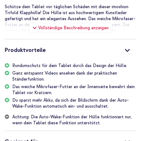
Schütze dein Tablet vor täglichen Schäden mit dieser imoshion
Trifold Klapphülle! Die Hülle ist aus hochwertigem Kunstleder
gefertigt und hat ein elegantes Aussehen. Das weiche Mikrofaser-
Futter an der Innenseite bewahrt dein Tablet vor Kratzern. Die
Vollständige Beschreibung anzeigen
vordere Klappe kann in einen praktischen Tablet-Ständer
umgewandelt werden, der zusätzlichen Komfort bietet. Dein
Tablet geht außerdem in den Ruhezustand, wenn du die Hülle
schließt, und wacht auf, wenn du sie öffnest.
Produktvorteile
Elegantes Design aus hochwertigem Kunstleder
Die imoshion Trifold Klapphülle ist aus hochwertigem Kunstleder
Rundumschutz für dein Tablet durch das Design der Hülle.
gefertigt. Dies bietet deinem Tablet Schutz gegen alltägliche
Ganz entspannt Videos ansehen dank der praktischen
Schäden und verleiht der Hülle eine elegante Ausstrahlung. Die
Ständerfunktion.
Hülle ist schlank und leicht, sodass dein Tablet seine kompakte
Das weiche Mikrofaser-Futter an der Innenseite bewahrt dein
Form beibehält. Praktisch, wenn du dein Tablet tragen oder
Tablet vor Kratzern.
aufbewahren möchtest. Die Hülle ist in verschiedenen Farben
erhältlich.
Du sparst mehr Akku, da sich der Bildschirm dank der Auto-
Wake-Funktion automatisch ein- und ausschaltet.
Täglicher Schutz für Tablet und Kamera
An der Innenseite der Klapphülle befindet sich ein stabiler Tablet-
Achtung: Die Auto-Wake-Funktion der Hülle funktioniert nur,
Halter aus Kunststoff. Das weiche Mikrofaser-Futter an der
wenn dein Tablet diese Funktion unterstützt.
Innenseite bewahrt dein Tablet vor Kratzern. Die Hülle verfügt
über erhöhte Kanten, wodurch Kamera und Display deines Tablets
geschützt sind. Die Frontklappe hält die Hülle dank eines starken