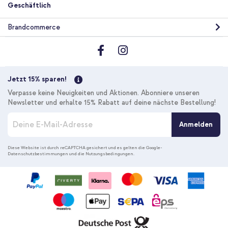
Geschäftlich
Brandcommerce
10 % Rabatt
Kostenloser Versand
38,08 €
40,98 €
Kostenloser
Inkl. MwSt.
Versand
Jetzt 15% sparen!
In den Warenkorb
Verpasse keine Neuigkeiten und Aktionen. Abonniere unseren
Newsletter und erhalte 15% Rabatt auf deine nächste Bestellung!
M
Anmelden
e
l
d
Diese Website ist durch reCAPTCHA gesichert und es gelten die
Google-
Datenschutzbestimmungen
und die
Nutzungsbedingungen
.
e
n
S
i
e
s
i
c