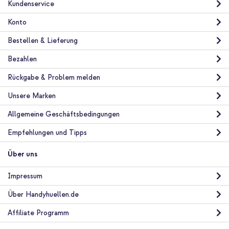
- 2 Meter - Weiß
Kundenservice
Konto
Bestellen & Lieferung
Bezahlen
Rückgabe & Problem melden
10 % Rabatt
Unsere Marken
Kostenloser Versand
29,98 €
31,98 €
Kostenloser
Inkl. MwSt.
Allgemeine Geschäftsbedingungen
Versand
In den Warenkorb
Empfehlungen und Tipps
Über uns
imoshion Trifold Klapphülle Apple iPad Pro 11 (2020) / iPad Pro
11 (2018) - Schwarz + Luxuriöser Autositz-Organizer -
Impressum
Tablethalter Auto - 7 Aufbewahrungsfächer - Schwarz
Über Handyhuellen.de
Affiliate Programm