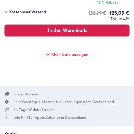
10 % Rabatt
Kostenloser Versand
125,09 €
136,99 €
Kostenloser
Inkl. MwSt.
Versand
In den Warenkorb
imoshion Trifold Klapphülle Apple iPad Mini 5 (2019) / Mini 4
Mehr Sets anzeigen
(2015) - Dunkelgrün + USB-C zu Lightning-Kabel - Refurbished -
1 Meter - Weiß
Gratis Versand
* 1-2 Werktage Lieferzeit für Lieferungen nach Deutschland.
60 Tage Widerrufsrecht
10 % Rabatt
Die Nr. 1 für Apple Zubehör in Deutschland!
Kostenloser Versand
31,49 €
32,99 €
Kostenloser
Inkl. MwSt.
Versand
Konto