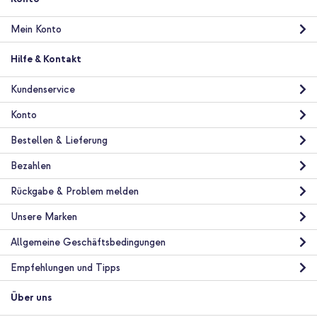
In den Warenkorb
Mein Konto
imoshion Trifold Klapphülle Apple iPad Mini 5 (2019) / Mini 4
Hilfe & Kontakt
(2015) - Dunkelgrün + Tablet halterung Auto - Armaturenbrett
und Windschutzscheibe - Verstellbar - Universal - Schwarz
Kundenservice
Konto
Bestellen & Lieferung
Bezahlen
Rückgabe & Problem melden
10 % Rabatt
Unsere Marken
Kostenloser Versand
40,48 €
42,98 €
Kostenloser
Inkl. MwSt.
Allgemeine Geschäftsbedingungen
Versand
In den Warenkorb
Empfehlungen und Tipps
Über uns