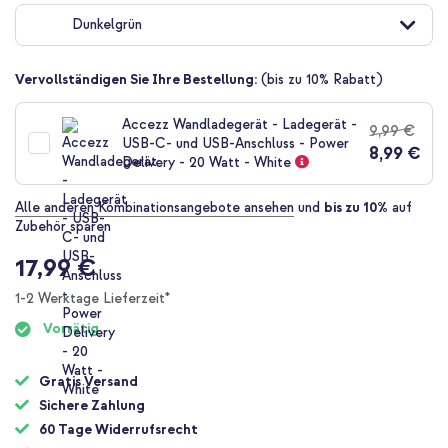
Anfang
Dunkelgrün
der
Bildgalerie
springen
Vervollständigen Sie Ihre Bestellung:
(bis zu 10% Rabatt)
Accezz Wandladegerät - Ladegerät -
9,99 €
USB-C- und USB-Anschluss - Power
8,99 €
Delivery - 20 Watt - White
Alle anderen Kombinationsangebote ansehen
und
bis zu 10%
auf
Zubehör sparen
17,99 €
1-2 Werktage Lieferzeit*
Vorrätig
Gratis Versand
Sichere Zahlung
60 Tage Widerrufsrecht