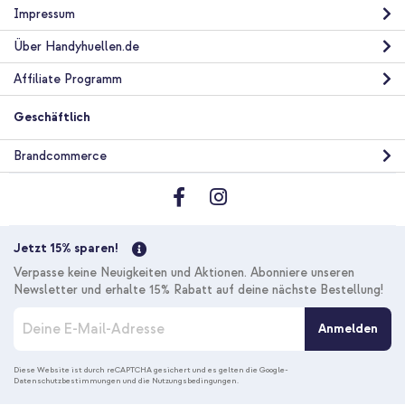
Impressum
Über Handyhuellen.de
Affiliate Programm
Geschäftlich
Brandcommerce
Jetzt 15% sparen!
Verpasse keine Neuigkeiten und Aktionen. Abonniere unseren
Newsletter und erhalte 15% Rabatt auf deine nächste Bestellung!
M
Anmelden
e
l
d
Diese Website ist durch reCAPTCHA gesichert und es gelten die
Google-
Datenschutzbestimmungen
und die
Nutzungsbedingungen
.
e
n