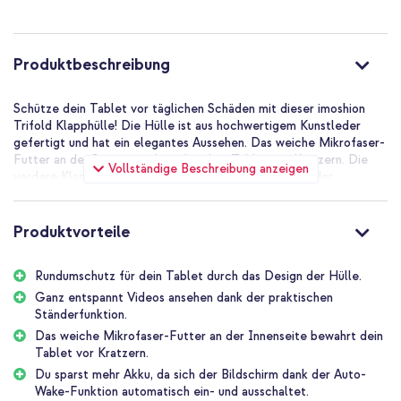
Produktbeschreibung
Schütze dein Tablet vor täglichen Schäden mit dieser imoshion
Trifold Klapphülle! Die Hülle ist aus hochwertigem Kunstleder
gefertigt und hat ein elegantes Aussehen. Das weiche Mikrofaser-
Futter an der Innenseite bewahrt dein Tablet vor Kratzern. Die
Vollständige Beschreibung anzeigen
vordere Klappe kann in einen praktischen Tablet-Ständer
umgewandelt werden, der zusätzlichen Komfort bietet. Dein
Tablet geht außerdem in den Ruhezustand, wenn du die Hülle
schließt, und wacht auf, wenn du sie öffnest.
Produktvorteile
Elegantes Design aus hochwertigem Kunstleder
Die imoshion Trifold Klapphülle ist aus hochwertigem Kunstleder
Rundumschutz für dein Tablet durch das Design der Hülle.
gefertigt. Dies bietet deinem Tablet Schutz gegen alltägliche
Ganz entspannt Videos ansehen dank der praktischen
Schäden und verleiht der Hülle eine elegante Ausstrahlung. Die
Ständerfunktion.
Hülle ist schlank und leicht, sodass dein Tablet seine kompakte
Das weiche Mikrofaser-Futter an der Innenseite bewahrt dein
Form beibehält. Praktisch, wenn du dein Tablet tragen oder
Tablet vor Kratzern.
aufbewahren möchtest. Die Hülle ist in verschiedenen Farben
erhältlich.
Du sparst mehr Akku, da sich der Bildschirm dank der Auto-
Wake-Funktion automatisch ein- und ausschaltet.
Täglicher Schutz für Tablet und Kamera