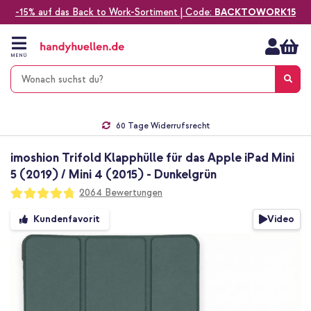
-15% auf das Back to Work-Sortiment | Code:
BACKTOWORK15
Zum
Inhalt
springen
MENÜ
Gratis Versand
1-2 Werktage Lieferzeit*
60 Tage Widerrufsrecht
Die Nr. 1 für Apple Zubehör in Deutschland!
imoshion Trifold Klapphülle für das Apple iPad Mini
5 (2019) / Mini 4 (2015) - Dunkelgrün
Bewertung:
2064
Bewertungen
95
100
% of
Zum
Video
Kundenfavorit
Ende
der
Bildgalerie
springen