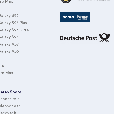
Pro Max
imoshion Trifold Klapphülle Appl
halterung Auto - Armaturenbrett
Schwarz
alaxy S26
alaxy S26 Plus
alaxy S26 Ultra
alaxy S25
alaxy A57
alaxy A56
Pro
Pro Max
eren Shops:
hoesjes.nl
lephone.fr
ecover.it