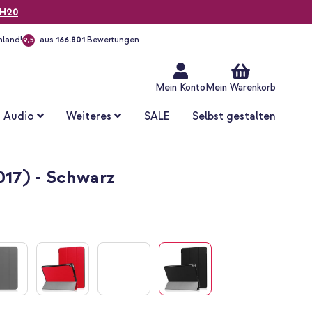
H20
hland!
aus
166.801
Bewertungen
9,5
Zum
Inhalt
springen
Mein Konto
Mein Warenkorb
Audio
Weiteres
SALE
Selbst gestalten
2017) - Schwarz