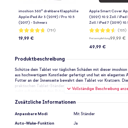
imoshion 360° drehbare Klapphülle
Apple Smart Cover App
Apple iPad Air 3 (2019) / Pro 10.5
(2021) 10.2 Zoll / iPad
(2017) - Schwarz
Zoll / iPad 7 (2019) 10.2
(2019) / Pro 10.5 (2017
Bewertung:
Bewertung:
(751)
(125)
94%
91%
19,99 €
99,99 €
Preisempfehlung
49,99 €
Produktbeschreibung
Schütze dein Tablet vor täglichen Schäden mit dieser imoshion T
aus hochwertigem Kunstleder gefertigt und hat ein elegantes 
Futter an der Innenseite bewahrt dein Tablet vor Kratzern. Die
praktischen Tablet-Ständer umgewandelt werden, der zusätzli
Vollständige Beschreibung anz
geht außerdem in den Ruhezustand, wenn du die Hülle schließt,
öffnest.
Zusätzliche Informationen
Elegantes Design aus hochwertigem Kunstleder
Die imoshion Trifold Klapphülle ist aus hochwertigem Kunstlede
Zusätzliche
Anpassbare Modi
Mit Ständer
Tablet Schutz gegen alltägliche Schäden und verleiht der Hüll
Informationen
Hülle ist schlank und leicht, sodass dein Tablet seine kompakt
Auto-Wake-Funktion
Ja
du dein Tablet tragen oder aufbewahren möchtest. Die Hülle i