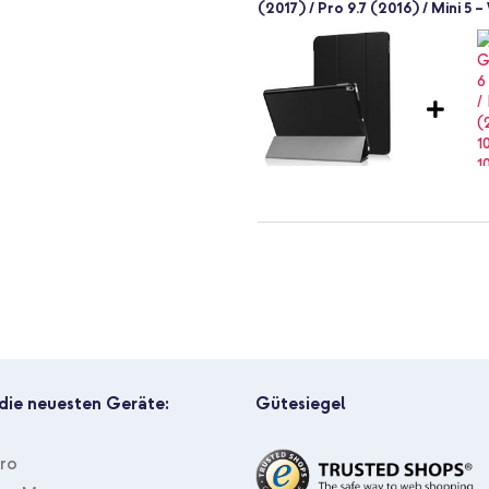
(2017) / Pro 9.7 (2016) / Mini 5 –
r umklappen
ratzern
imoshion Trifold Klapphülle Appl
Lightning-Kabel - Refurbished -
n? Entscheide dich dann für die
 die neuesten Geräte:
Gütesiegel
Pro