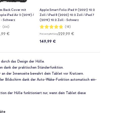
es Back Cover mit
Apple Smart Folio iPad 9 (2021) 10.2
ple iPad Air 3 (2019) /
Zoll / iPad 8 (2020) 10.2 Zoll / iPad 7
 - Schwarz
(2019) 10.2 Zoll - Schwarz
Bewertung:
(64)
(18)
96%
,99 €
229,99 €
Preisempfehlung
149,99 €
 durch das Design der Hülle.
n dank der praktischen Ständerfunktion.
 an der Innenseite bewahrt dein Tablet vor Kratzern.
 der Bildschirm dank der Auto-Wake-Funktion automatisch ein-
on der Hülle funktioniert nur, wenn dein Tablet diese
äte