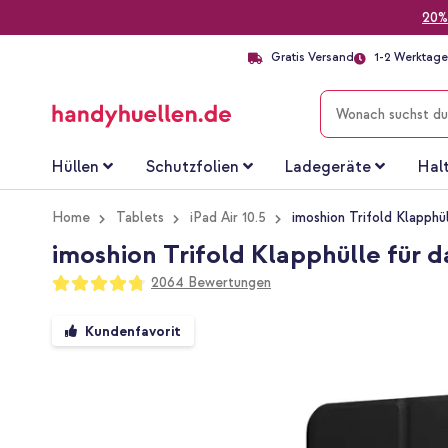
20%
Gratis Versand
1-2 Werktage 
SUCHE
Hüllen
Schutzfolien
Ladegeräte
Hal
Home
Tablets
iPad Air 10.5
imoshion Trifold Klapphü
imoshion Trifold Klapphülle für da
Bewertung:
2064
Bewertungen
95
100
% of
Zum
Kundenfavorit
Ende
der
Bildgalerie
springen