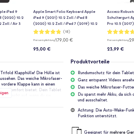
le iPad 9
Apple Smart Folio Keyboard Apple
Accezz Robust
 8 (2020) 10.2
iPad 9 (2021) 10.2 Zoll / iPad 8
Schultergurt Ap
 Zoll / Air 3
(2020) 10.2 Zoll / iPad 7 (2019) 10.2
Pro 10.5 (2017)
) - Schwarz
Zoll / Air 3 (2019) / Pro 10.5 (2017) -
Bewertung:
Bewertung:
(18)
96%
94%
QWERTZ / DE - Schwarz
179,00 €
29
Preisempfehlung
Preisempfehlung
95,00 €
23,99 €
Produktvorteile
rifold Klapphülle! Die Hülle ist
Rundumschutz für dein Tablet
Aussehen. Das weiche Mikrofaser-
Ganz entspannt Videos ansehe
 vordere Klappe kann in einen
Das weiche Mikrofaser-Futter
chen Komfort bietet. Dein Tablet
eigen
Du sparst mehr Akku, da sich
 und wacht auf, wenn du sie
und ausschaltet.
Achtung: Die Auto-Wake-Funkti
r gefertigt. Dies bietet deinem
Funktion unterstützt.
e eine elegante Ausstrahlung. Die
e Form beibehält. Praktisch, wenn
Geeignet für
mehrere Ger
st in verschiedenen Farben