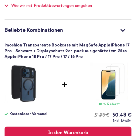
Wie wir mit Produktbewertungen umgehen
Kein zusätzlicher Fallschutz
Nein
Hoch
Nein
Beliebte Kombinationen
8721322360246
imoshion
imoshion Transparente Bookcase mit MagSafe Apple iPhone 17
SH00095601
Pro - Schwarz + Displayschutz 2er-pack aus gehärtetem Glas
Apple iPhone 18 Pro / 17 Pro / 17 / 16 Pro
Schwarz
Kunststoff
Apple
Smartphone
Keine
Nein
Klapphülle, Hard Case
10 % Rabatt
Hülle
Kostenloser Versand
30,48 €
31,98 €
Rückseite & Seite, Vorderseite, Vollständiger Schutz
Kostenloser
Inkl. MwSt.
Versand
In den Warenkorb