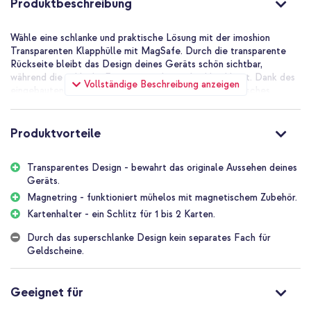
Produktbeschreibung
Wähle eine schlanke und praktische Lösung mit der imoshion
Transparenten Klapphülle mit MagSafe. Durch die transparente
Rückseite bleibt das Design deines Geräts schön sichtbar,
während die schlanke Form angenehm in der Hand liegt. Dank des
Vollständige Beschreibung anzeigen
eingebauten Magnetringes kannst du mühelos magnetisches
Zubehör verwenden und drahtlos aufladen. Mit einem Kartenfach
für 1 bis 2 Karten hast du immer deine wichtigsten Karten zur
Hand.
Produktvorteile
Die Vorteile der imoshion
Transparentes Design - bewahrt das originale Aussehen deines
Transparenten Klapphülle mit
Geräts.
MagSafe
Magnetring - funktioniert mühelos mit magnetischem Zubehör.
Kartenhalter - ein Schlitz für 1 bis 2 Karten.
Transparentes und schlankes Design: behält das Aussehen
Durch das superschlanke Design kein separates Fach für
deines Geräts bei
Geldscheine.
Starker, eingebauter Magnetring: nutze einfach das
Induktionsladegerät und andere magnetische Zubehörteile
Geeignet für
Wallet-Funktion: Platz für 1 bis 2 Karten