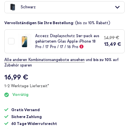
Anfang
Schwarz
der
Bildgalerie
springen
Vervollständigen Sie Ihre Bestellung:
(bis zu 10% Rabatt)
Accezz Displayschutz 2er-pack aus
14,99 €
gehärtetem Glas Apple iPhone 18
13,49 €
Pro / 17 Pro / 17 / 16 Pro
Alle anderen Kombinationsangebote ansehen
und
bis zu 10%
auf
Zubehör sparen
16,99 €
1-2 Werktage Lieferzeit*
Vorrätig
Gratis Versand
Sichere Zahlung
60 Tage Widerrufsrecht