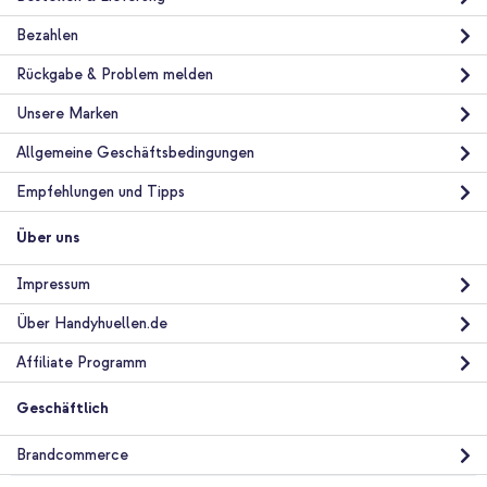
Bezahlen
10 % Rabatt
Rückgabe & Problem melden
Kostenloser Versand
34,08 €
35,98 €
Unsere Marken
Kostenloser
Inkl. MwSt.
Versand
Allgemeine Geschäftsbedingungen
In den Warenkorb
Empfehlungen und Tipps
Über uns
imoshion Transparente Bookcase mit MagSafe Apple iPhone 17
Pro - Schwarz + 4-in-1 MagSafe Powerbank – iPhone + Apple
Watch – 10.000 mAh
Impressum
Über Handyhuellen.de
Affiliate Programm
Geschäftlich
20 % Rabatt
Brandcommerce