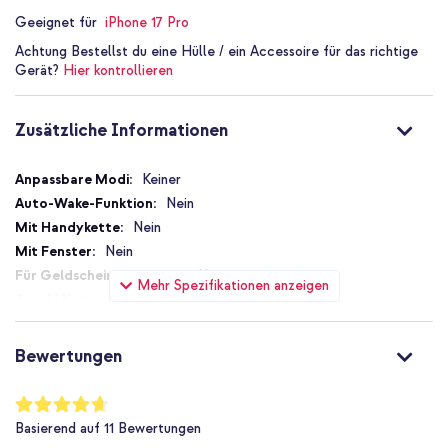
Starker Magnetverschluss: bleibt fest und sicher geschlossen
Geeignet für
iPhone 17 Pro
Erhöhte Ränder: zusätzlicher Schutz für Display und Kamera
Achtung
Bestellst du eine Hülle / ein Accessoire für das richtige
Inklusive 1 Jahr Garantie
Gerät?
Hier kontrollieren
Zusätzliche Informationen
Gestalte deinen täglichen Gebrauch einfacher und stilvoller mit
der imoshion Transparenten Klapphülle mit MagSafe.
Zusätzliche
Keiner
Informationen
Nein
Nein
Nein
Nein
Mehr Spezifikationen anzeigen
2
Magnetverschluss
Nein
Bewertungen
Ja
Nein
Bewertung:
93
%
MagSafe-kompatibel
Basierend auf
11
Bewertungen
of
Nein
100