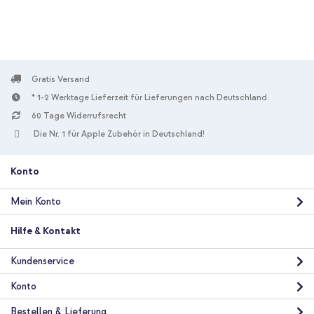
Gratis Versand
* 1-2 Werktage Lieferzeit für Lieferungen nach Deutschland.
10 % Rabatt
60 Tage Widerrufsrecht
Kostenloser Versand
25,98 €
26,98 €
Die Nr. 1 für Apple Zubehör in Deutschland!
Kostenloser
Inkl. MwSt.
Versand
In den Warenkorb
Konto
Mein Konto
imoshion Transparente Bookcase mit MagSafe Apple iPhone 17
Pro - Schwarz + Wireless Charger USB-C - MagSafe kabelloses
Hilfe & Kontakt
Ladegerät - 1 Meter - Weiß
Kundenservice
Konto
Bestellen & Lieferung