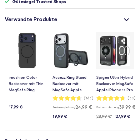
Gütesiegel Trusted Shops
Verwandte Produkte
imoshion Color
Accezz Ring Stand
Spigen Ultra Hybrid
Backcover mit Thin
Backcover mit
Backcover MagSafe
MagSafe Ring
MagSafe Apple
Apple iPhone 17 Pro
Apple iPhone 17 Pro
iPhone 17 Pro -
- Classic Black
Bewertung:
Bewertung:
(165)
(50)
93%
93%
- Schwarz
Schwarz
24,99 €
39,99 €
17,99 €
Preisempfehlung
Preisempfehlung
19,99 €
28,99 €
27,99 €