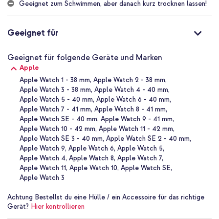
zu trocknen. Das normale Fluorelastomer-Sportband von Apple ist
Geeignet zum Schwimmen, aber danach kurz trocknen lassen!
feuchtigkeitsresistent und waschbar, aber da es die Haut
vollständig abdichtet, kann man darunter schwitzen.
Geeignet für
Starker Klettverschluss
Der Verschluss besteht aus Klettband und ist in fünf Streifen am
Uhren-Armband befestigt. Dadurch wird sichergestellt, dass das
Geeignet für folgende Geräte und Marken
Band flexibel ist, aber dennoch ausreichend Halt bietet. Die
Apple
Klettbandstreifen werden unter Hitzeeinwirkung auf das Armband
gepresst und werden so zu einem Teil des Bands selbst. Sie sind
Apple Watch 1 - 38 mm
Apple Watch 2 - 38 mm
daher fest angebracht und auch an der Außenseite des Armbands
Apple Watch 3 - 38 mm
Apple Watch 4 - 40 mm
nicht sichtbar. Dank des Klettverschlusses ist das Armband auch
Apple Watch 5 - 40 mm
Apple Watch 6 - 40 mm
für schmale Handgelenke geeignet.
Apple Watch 7 - 41 mm
Apple Watch 8 - 41 mm
Apple Watch SE - 40 mm
Apple Watch 9 - 41 mm
Einfach an- und abzulegen
Apple Watch 10 - 42 mm
Apple Watch 11 - 42 mm
Das Armband lässt sich dank der runden Schlaufenform und des
Apple Watch SE 3 - 40 mm
Apple Watch SE 2 - 40 mm
Klettverschlusses leicht an- und ablegen. Am Ende des Armbands
Apple Watch 9
Apple Watch 6
Apple Watch 5
befindet sich eine Verdickung, die das Ziehen am Armband beim
Apple Watch 4
Apple Watch 8
Apple Watch 7
Anlegen erleichtert. Die Verdickung ist in der gleichen Farbe wie
die kontrastierende Seite ausgeführt.
Apple Watch 11
Apple Watch 10
Apple Watch SE
Apple Watch 3
Warum das Apple Sport Loop Band für deine Apple Watch?
Es handelt sich um ein Originalprodukt von Apple
Achtung
Bestellst du eine Hülle / ein Accessoire für das richtige
Gerät?
Hier kontrollieren
Aus hochwertigem Nylon gefertigt