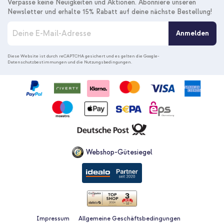
Verpasse keine Neuigkeiten und Aktionen. Abonniere unseren
Newsletter und erhalte 15% Rabatt auf deine nächste Bestellung!
M
Anmelden
e
l
d
Diese Website ist durch reCAPTCHA gesichert und es gelten die
Google-
Datenschutzbestimmungen
und die
Nutzungsbedingungen
.
e
n
S
i
e
s
i
c
h
f
Webshop-Gütesiegel
ü
r
u
n
s
e
r
Impressum
Allgemeine Geschäftsbedingungen