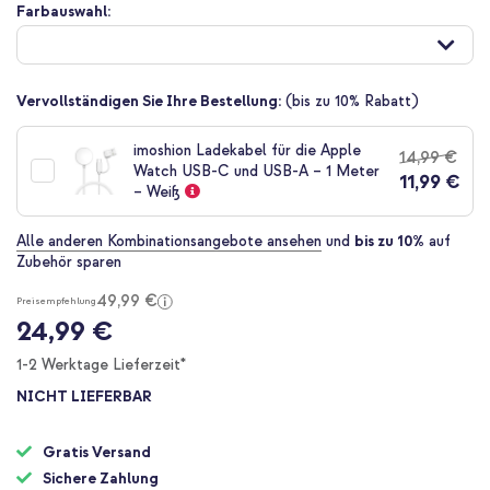
Zum
Farbauswahl:
Anfang
der
Bildgalerie
springen
Vervollständigen Sie Ihre Bestellung:
(bis zu 10% Rabatt)
imoshion Ladekabel für die Apple
14,99 €
Watch USB-C und USB-A – 1 Meter
11,99 €
– Weiß
Alle anderen Kombinationsangebote ansehen
und
bis zu 10%
auf
Zubehör sparen
49,99 €
Preisempfehlung
24,99 €
1-2 Werktage Lieferzeit*
NICHT LIEFERBAR
Gratis Versand
Sichere Zahlung