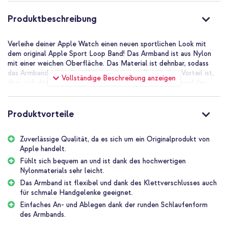
Produktbeschreibung
Verleihe deiner Apple Watch einen neuen sportlichen Look mit
dem original Apple Sport Loop Band! Das Armband ist aus Nylon
mit einer weichen Oberfläche. Das Material ist dehnbar, sodass
das Armband sehr angenehm zu tragen ist. Der größte Vorteil ist,
Vollständige Beschreibung anzeigen
dass sich das Armband dank der runden Schlaufenform und des
Klettverschlusses sehr leicht an- und ablegen lässt.
Originalprodukt von Apple
Produktvorteile
Da dieses Armband ein Originalprodukt von Apple ist, passt es
perfekt zu deiner Apple Watch. Die hohe Qualität, für die Apple
bekannt ist, ist auch bei diesem Produkt garantiert. Das Armband
Zuverlässige Qualität, da es sich um ein Originalprodukt von
ist leicht und liegt angenehm an.
Apple handelt.
Gewebtes Sportarmband aus hochwertigem Nylon
Fühlt sich bequem an und ist dank des hochwertigen
Das Sport Loop ist ein leichtes, gewebtes Sportarmband aus
Nylonmaterials sehr leicht.
hochwertigem Nylon, das aus einem Stück gefertigt ist. Das Band
Das Armband ist flexibel und dank des Klettverschlusses auch
besteht aus Tausenden von kleinen Schlaufen, genau wie ein
für schmale Handgelenke geeignet.
Badetuch. Durch die Schlaufen kann das Sportarmband besser
Einfaches An- und Ablegen dank der runden Schlaufenform
atmen. Das Material ist schweißresistent, perfekt für intensive
des Armbands.
Trainingseinheiten. Der Stoff wurde speziell entwickelt, um schnell