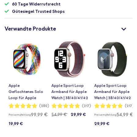
60 Tage Widerrufsrecht
Gütesiegel Trusted Shops
Verwandte Produkte
Apple
Apple Sport Loop
Apple Sport Loop
Geflochtenes Solo
Armband für Apple
Armband für Apple
Loop für Apple
Watch | 38/40/41/42
Watch | 38/40/41/42
Watch | 38/40/41/42
mm - Elderberry
mm - Cypress
Bewertung:
Bewertung:
Bewertung:
(280)
(217)
(217)
98%
97%
97%
mm - Größe 4 -
99,99 €
54,99 €
54,99 €
29,99 €
Preisempfehlung
Preisempfehlung
Pride Edition
19,99 €
29,99 €