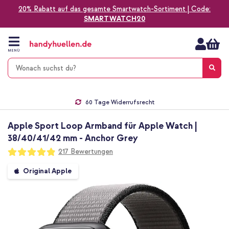
20% Rabatt auf das gesamte Smartwatch-Sortiment | Code:
SMARTWATCH20
Zum
Inhalt
springen
MENÜ
Gratis Versand
1-2 Werktage Lieferzeit*
60 Tage Widerrufsrecht
Die Nr. 1 für Apple Zubehör in Deutschland!
Apple Sport Loop Armband für Apple Watch |
38/40/41/42 mm - Anchor Grey
Bewertung:
217
Bewertungen
97
100
% of
Zum
Original Apple
Ende
der
Bildgalerie
springen