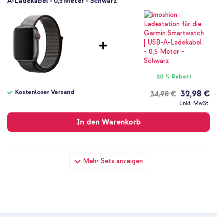
A-Ladekabel - 0,5 Meter - Schwarz
20 % Rabatt
Kostenloser Versand
32,98 €
34,98 €
Kostenloser
Inkl. MwSt.
Versand
In den Warenkorb
Apple Sport Loop Armband für Apple Watch | 38/40/41/42 mm
Mehr Sets anzeigen
- Anchor Grey + Wandladegerät - Ladegerät - USB-C- und
USB-Anschluss - Power Delivery - 20 Watt - White