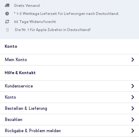
Gratis Versand
* 1-2 Werktage Lieferzeit für Lieferungen nach Deutschland.
10 % Rabatt
60 Tage Widerrufsrecht
Die Nr. 1 für Apple Zubehör in Deutschland!
Kostenloser Versand
33,98 €
34,98 €
Kostenloser
Inkl. MwSt.
Versand
Konto
In den Warenkorb
Mein Konto
Hilfe & Kontakt
Kundenservice
Konto
Bestellen & Lieferung
Bezahlen
Rückgabe & Problem melden