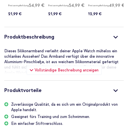
99%
99%
98%
Midnight
Größe S/M -
Größe 8 - Schwarz
54,99 €
54,99 €
49,99 €
Preisempfehlung
Preisempfehlung
Preisempfehlung
Midnight
21,99 €
21,99 €
12,99 €
Produktbeschreibung
Dieses Silikonarmband verleiht deiner Apple Watch mühelos ein
schlankes Aussehen! Das Armband verfügt über die innovative
Aluminium-Pinschließe, ist aus weichem Silikonmaterial gefertigt
und fühlt sich angenehm am Handgelenk an. Ein Muss für deine
Vollständige Beschreibung anzeigen
Apple Watch!
Apple Sportarmband: Maximale Bewegung
Ob du ein begeisterter Sportler bist oder einfach viel in deinem
Produktvorteile
Alltag bewegst, dieses Armband ist dein idealer Partner. Es ist
wasserdicht, also zögere nicht, einen Sprung in den Pool oder ins
Zuverlässige Qualität, da es sich um ein Originalprodukt von
Meer zu machen. Das Silikonarmband ist darauf ausgelegt, deinen
Apple handelt.
aktiven Lebensstil zu unterstützen, ohne dabei auf Stil oder
Komfort zu verzichten.
Geeignet fürs Training und zum Schwimmen.
Ein einfacher Stiftverschluss.
Weiches und geschmeidiges Silikon