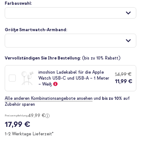
Zum
Farbauswahl:
Anfang
der
Bildgalerie
springen
Größe Smartwatch-Armband:
Vervollständigen Sie Ihre Bestellung:
(bis zu 10% Rabatt)
imoshion Ladekabel für die Apple
14,99 €
Watch USB-C und USB-A – 1 Meter
11,99 €
– Weiß
Alle anderen Kombinationsangebote ansehen
und
bis zu 10%
auf
Zubehör sparen
49,99 €
Preisempfehlung
17,99 €
1-2 Werktage Lieferzeit*