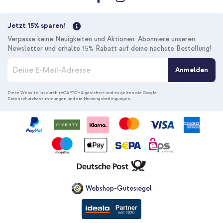
Jetzt 15% sparen!
Verpasse keine Neuigkeiten und Aktionen. Abonniere unseren
Newsletter und erhalte 15% Rabatt auf deine nächste Bestellung!
M
Anmelden
e
l
d
Diese Website ist durch reCAPTCHA gesichert und es gelten die
Google-
Datenschutzbestimmungen
und die
Nutzungsbedingungen
.
e
n
S
i
e
s
i
c
h
f
Webshop-Gütesiegel
ü
r
u