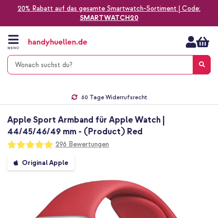
20% Rabatt auf das gesamte Smartwatch-Sortiment | Code:
SMARTWATCH20
Zum
Inhalt
springen
MENÜ
Gratis Versand
1-2 Werktage Lieferzeit*
60 Tage Widerrufsrecht
Die Nr. 1 für Apple Zubehör in Deutschland!
Apple Sport Armband für Apple Watch |
44/45/46/49 mm - (Product) Red
Bewertung:
296
Bewertungen
99
100
% of
Zum
Original Apple
Ende
der
Bildgalerie
springen