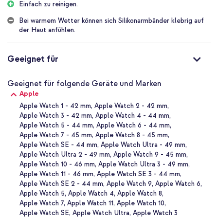
Einfach zu reinigen.
Dieses Silikonarmband besteht aus Fluorelastomer, einem Material,
das sowohl weich als auch stark ist. Die spezielle UV-Behandlung
Bei warmem Wetter können sich Silikonarmbänder klebrig auf
sorgt dafür, dass sich das Armband glatt anfühlt. Es ist also
der Haut anfühlen.
angenehm auf der Haut und auch zum Tragen während des
Schlafens geeignet. Also keine Sorgen über Irritationen oder
Unbehagen.
Geeignet für
Einfache Pinschließe
Mit der einfachen Pinschließe befestigst du das Apple Silikon-
Geeignet für folgende Geräte und Marken
Sportarmband leicht an deiner Apple Watch und es sitzt fest an
Apple
deinem Handgelenk. Es ist nur eine Frage des Drückens des Pins in
Apple Watch 1 - 42 mm
Apple Watch 2 - 42 mm
das passende Loch (wie bei einem Druckknopfverschluss), um
Apple Watch 3 - 42 mm
Apple Watch 4 - 44 mm
dann den Rest des Armbands in die Öffnung zu schieben: kein
Apple Watch 5 - 44 mm
Apple Watch 6 - 44 mm
Ärger!
Apple Watch 7 - 45 mm
Apple Watch 8 - 45 mm
Apple Watch SE - 44 mm
Apple Watch Ultra - 49 mm
Warum das Silikon Apple Watch Sport Band?
Apple Watch Ultra 2 - 49 mm
Apple Watch 9 - 45 mm
Aus flexiblem Silikon gefertigt
Apple Watch 10 - 46 mm
Apple Watch Ultra 3 - 49 mm
Verfügt über eine Aluminium-Pinschließe
Apple Watch 11 - 46 mm
Apple Watch SE 3 - 44 mm
Leichtgewichtig und fühlt sich seidig weich an
Apple Watch SE 2 - 44 mm
Apple Watch 9
Apple Watch 6
Apple Watch 5
Apple Watch 4
Apple Watch 8
Sorgt für ein schlankes, sportliches Aussehen
Apple Watch 7
Apple Watch 11
Apple Watch 10
Schweiß- und schwimmfest
Apple Watch SE
Apple Watch Ultra
Apple Watch 3