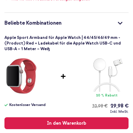
Keine
Größe S/M/L
Stiftverschluss
Beliebte Kombinationen
Apple Sport Armband für Apple Watch | 44/45/46/49 mm -
(Product) Red + Ladekabel für die Apple Watch USB-C und
USB-A – 1 Meter – Weiß
20 % Rabatt
Kostenloser Versand
29,98 €
32,98 €
Kostenloser
Inkl. MwSt.
Versand
In den Warenkorb