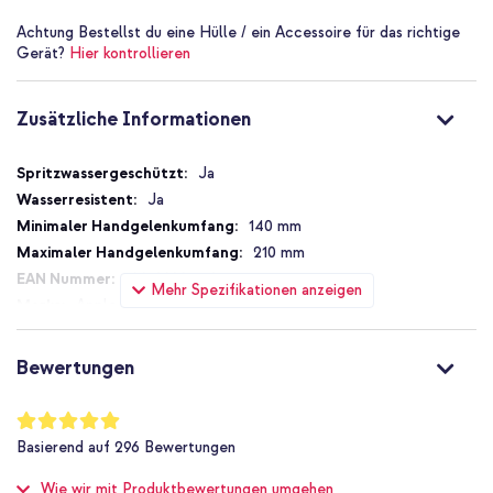
Handelt sich um ein originales Apple Produkt
Achtung
Bestellst du eine Hülle / ein Accessoire für das richtige
Inklusive 1 Jahr Garantie
Gerät?
Hier kontrollieren
Zusätzliche Informationen
Ob du intensiv Sport treiben oder einfach mal ein anderes
Armband ausprobieren möchtest: Das Sportarmband ist ein Muss
für jeden Apple Watch Benutzer!
Zusätzliche
Ja
Informationen
Ja
140 mm
210 mm
190198904119
Mehr Spezifikationen anzeigen
Apple
MU9N2ZM/A
Rot
Bewertungen
Silikon und TPU (weich)
Apple
Bewertung:
99
%
Smartwatch
Basierend auf
296
Bewertungen
of
Smartwatch-Armbänder
100
Wie wir mit Produktbewertungen umgehen
1 Pc