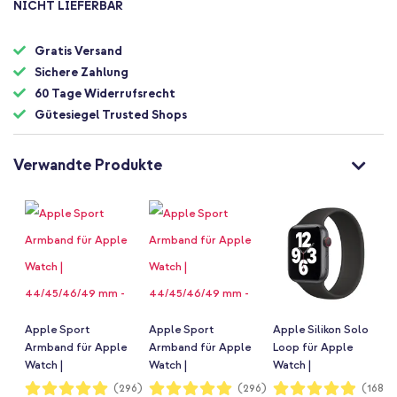
NICHT LIEFERBAR
Gratis Versand
Sichere Zahlung
60 Tage Widerrufsrecht
Gütesiegel Trusted Shops
Verwandte Produkte
Apple Sport
Apple Sport
Apple Silikon Solo
Armband für Apple
Armband für Apple
Loop für Apple
Watch |
Watch |
Watch |
44/45/46/49 mm -
44/45/46/49 mm -
44/45/46/49 mm -
Bewertung:
Bewertung:
Bewertung:
(296)
(296)
(168)