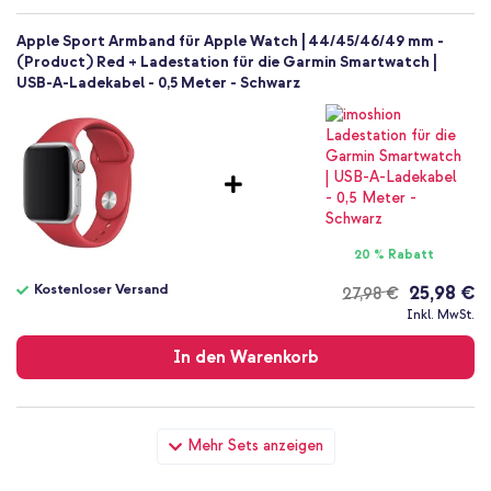
Apple Sport Armband für Apple Watch | 44/45/46/49 mm -
(Product) Red + Ladestation für die Garmin Smartwatch |
USB-A-Ladekabel - 0,5 Meter - Schwarz
20 % Rabatt
Kostenloser Versand
25,98 €
27,98 €
Kostenloser
Inkl. MwSt.
Versand
In den Warenkorb
Apple Sport Armband für Apple Watch | 44/45/46/49 mm -
Mehr Sets anzeigen
(Product) Red + Wandladegerät - Ladegerät - USB-C- und
USB-Anschluss - Power Delivery - 20 Watt - White