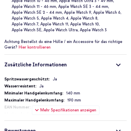
Apple Watch 10 - 46 mm
Apple Watch Ultra 3 - 49 mm
Verfügt über eine Aluminium-Pinschließe
Apple Watch 11 - 46 mm
Apple Watch SE 3 - 44 mm
Leichtgewichtig und fühlt sich seidig weich an
Apple Watch SE 2 - 44 mm
Apple Watch 9
Apple Watch 6
Apple Watch 5
Apple Watch 4
Apple Watch 8
Sorgt für ein schlankes, sportliches Aussehen
Apple Watch 7
Apple Watch 11
Apple Watch 10
Schweiß- und schwimmfest
Apple Watch SE
Apple Watch Ultra
Apple Watch 3
Handelt sich um ein originales Apple Produkt
Achtung
Bestellst du eine Hülle / ein Accessoire für das richtige
Inklusive 1 Jahr Garantie
Gerät?
Hier kontrollieren
Zusätzliche Informationen
Ob du intensiv Sport treiben oder einfach mal ein anderes
Armband ausprobieren möchtest: Das Sportarmband ist ein Muss
für jeden Apple Watch Benutzer!
Zusätzliche
Ja
Informationen
Ja
140 mm
190 mm
195949082092
Mehr Spezifikationen anzeigen
Apple
MUQ33ZM/A
Bunt
Bewertungen