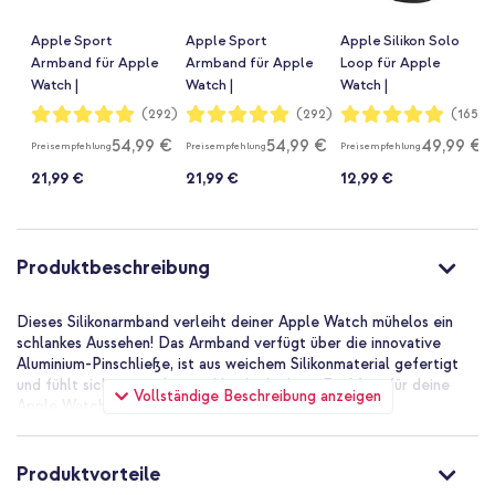
Apple Sport
Apple Sport
Apple Silikon Solo
Armband für Apple
Armband für Apple
Loop für Apple
Watch |
Watch |
Watch |
44/45/46/49 mm -
44/45/46/49 mm -
44/45/46/49 mm -
Bewertung:
Bewertung:
Bewertung:
(292)
(292)
(165)
99%
99%
98%
Midnight
Größe S/M -
Größe 8 - Schwarz
54,99 €
54,99 €
49,99 €
Preisempfehlung
Preisempfehlung
Preisempfehlung
Midnight
21,99 €
21,99 €
12,99 €
Produktbeschreibung
Dieses Silikonarmband verleiht deiner Apple Watch mühelos ein
schlankes Aussehen! Das Armband verfügt über die innovative
Aluminium-Pinschließe, ist aus weichem Silikonmaterial gefertigt
und fühlt sich angenehm am Handgelenk an. Ein Muss für deine
Vollständige Beschreibung anzeigen
Apple Watch!
Apple Sportarmband: Maximale Bewegung
Ob du ein begeisterter Sportler bist oder einfach viel in deinem
Produktvorteile
Alltag bewegst, dieses Armband ist dein idealer Partner. Es ist