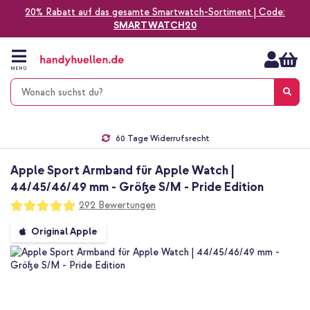
20% Rabatt auf das gesamte Smartwatch-Sortiment | Code:
SMARTWATCH20
Zum
Inhalt
springen
MENÜ
Gratis Versand
1-2 Werktage Lieferzeit*
60 Tage Widerrufsrecht
Die Nr. 1 für Apple Zubehör in Deutschland!
Apple Sport Armband für Apple Watch |
44/45/46/49 mm - Größe S/M - Pride Edition
Bewertung:
292
Bewertungen
99
100
% of
Zum
Original Apple
Ende
der
Bildgalerie
springen