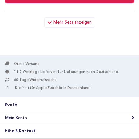
Apple Sport Armband für Apple Watch | 44/45/46/49 mm -
Mehr Sets anzeigen
Größe S/M - Pride Edition + Wandladegerät - Ladegerät - USB-
C- und USB-Anschluss - Power Delivery - 20 Watt - White
Gratis Versand
* 1-2 Werktage Lieferzeit für Lieferungen nach Deutschland.
10 % Rabatt
60 Tage Widerrufsrecht
Die Nr. 1 für Apple Zubehör in Deutschland!
Kostenloser Versand
23,98 €
24,98 €
Kostenloser
Inkl. MwSt.
Versand
Konto
In den Warenkorb
Mein Konto
Hilfe & Kontakt