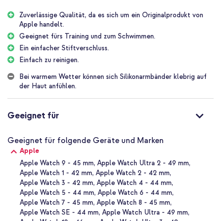
wasserdicht, also zögere nicht, einen Sprung in den Pool oder ins
Zuverlässige Qualität, da es sich um ein Originalprodukt von
Meer zu machen. Das Silikonarmband ist darauf ausgelegt, deinen
Apple handelt.
aktiven Lebensstil zu unterstützen, ohne dabei auf Stil oder
Komfort zu verzichten.
Geeignet fürs Training und zum Schwimmen.
Ein einfacher Stiftverschluss.
Weiches und geschmeidiges Silikon
Einfach zu reinigen.
Dieses Silikonarmband besteht aus Fluorelastomer, einem Material,
das sowohl weich als auch stark ist. Die spezielle UV-Behandlung
Bei warmem Wetter können sich Silikonarmbänder klebrig auf
sorgt dafür, dass sich das Armband glatt anfühlt. Es ist also
der Haut anfühlen.
angenehm auf der Haut und auch zum Tragen während des
Schlafens geeignet. Also keine Sorgen über Irritationen oder
Unbehagen.
Geeignet für
Einfache Pinschließe
Mit der einfachen Pinschließe befestigst du das Apple Silikon-
Geeignet für folgende Geräte und Marken
Sportarmband leicht an deiner Apple Watch und es sitzt fest an
Apple
deinem Handgelenk. Es ist nur eine Frage des Drückens des Pins in
Apple Watch 9 - 45 mm
Apple Watch Ultra 2 - 49 mm
das passende Loch (wie bei einem Druckknopfverschluss), um
Apple Watch 1 - 42 mm
Apple Watch 2 - 42 mm
dann den Rest des Armbands in die Öffnung zu schieben: kein
Apple Watch 3 - 42 mm
Apple Watch 4 - 44 mm
Ärger!
Apple Watch 5 - 44 mm
Apple Watch 6 - 44 mm
Apple Watch 7 - 45 mm
Apple Watch 8 - 45 mm
Warum das Silikon Apple Watch Sport Band?
Apple Watch SE - 44 mm
Apple Watch Ultra - 49 mm
Aus flexiblem Silikon gefertigt