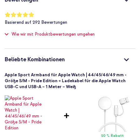
Silikon und TPU (weich)
Apple
Bewertung:
99
%
Smartwatch
Basierend auf
292
Bewertungen
of
Smartwatch-Armbänder
100
Wie wir mit Produktbewertungen umgehen
1 Pc
Keine
Größe S/M
Stiftverschluss
Beliebte Kombinationen
Apple Sport Armband für Apple Watch | 44/45/46/49 mm -
Größe S/M - Pride Edition + Ladekabel für die Apple Watch
USB-C und USB-A – 1 Meter – Weiß
20 % Rabatt