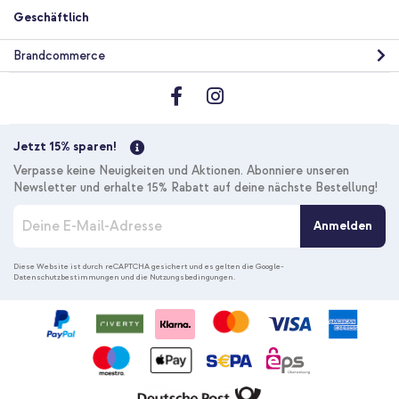
Geschäftlich
Brandcommerce
Jetzt 15% sparen!
Verpasse keine Neuigkeiten und Aktionen. Abonniere unseren
Newsletter und erhalte 15% Rabatt auf deine nächste Bestellung!
M
Anmelden
e
l
d
Diese Website ist durch reCAPTCHA gesichert und es gelten die
Google-
Datenschutzbestimmungen
und die
Nutzungsbedingungen
.
e
n
S
i
e
s
i
c