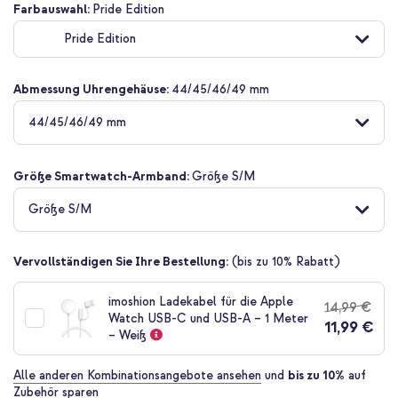
Zum
Farbauswahl:
Pride Edition
Anfang
Pride Edition
der
Bildgalerie
springen
Abmessung Uhrengehäuse:
44/45/46/49 mm
44/45/46/49 mm
Größe Smartwatch-Armband:
Größe S/M
Größe S/M
Vervollständigen Sie Ihre Bestellung:
(bis zu 10% Rabatt)
imoshion Ladekabel für die Apple
14,99 €
Watch USB-C und USB-A – 1 Meter
11,99 €
– Weiß
Alle anderen Kombinationsangebote ansehen
und
bis zu 10%
auf
Zubehör sparen