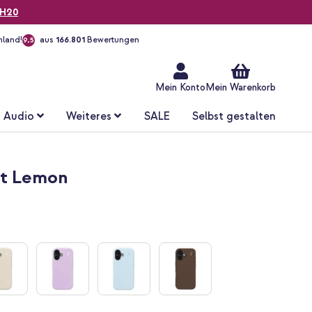
H20
hland!
aus
166.801
Bewertungen
9,5
Zum
Inhalt
springen
Mein Konto
Mein Warenkorb
Audio
Weiteres
SALE
Selbst gestalten
oft Lemon