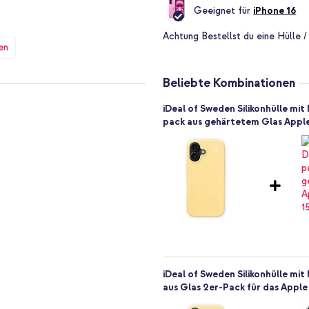
Geeignet für
iPhone 16
ürst du sofort. Das Material ist
Achtung
Bestellst du eine Hülle /
 es recycelt ist. Deine
en
ng. Die Innenseite ist mit einem
tzern und Staub geschützt ist.
Beliebte Kombinationen
 und Anlass.
iDeal of Sweden Silikonhülle mi
pack aus gehärtetem Glas Apple i
u deinem Handy. Alle Tasten und
erzichten musst. Die erhöhten
Schutz vor unerwarteten Stürzen.
 Höhe getestet. So bleibt dein
n mit MagSafe entscheiden?
iDeal of Sweden Silikonhülle m
aus Glas 2er-Pack für das Apple i