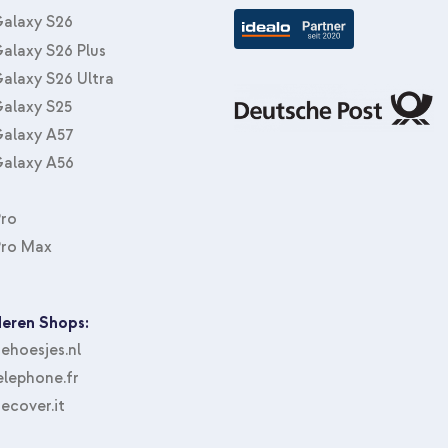
Ladegerät - USB-C- und USB-Ans
alaxy S26
alaxy S26 Plus
alaxy S26 Ultra
alaxy S25
alaxy A57
alaxy A56
Pro
iDeal of Sweden Silikonhülle mi
Magnetischer Kartenhalter - Ka
Pro Max
eren Shops:
hoesjes.nl
lephone.fr
ecover.it