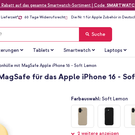
 Rabatt auf das gesamte Smartwatch-Sortiment | Code:
SMARTWATC
Lieferzeit*
60 Tage Widerrufsrecht
Die Nr. 1 für Apple Zubehör in Deutsc
Suche
terungen
Tablets
Smartwatch
Laptops
konhülle mit MagSafe Apple iPhone 16 - Soft Lemon
 MagSafe für das Apple iPhone 16 - S
Farbauswahl:
Soft Lemon
2 weitere anzeigen