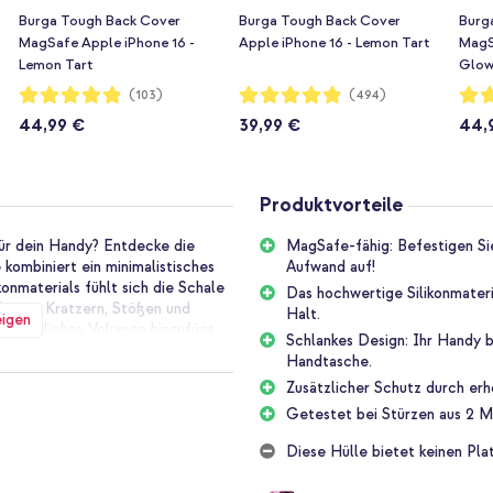
Burga Tough Back Cover
Burga Tough Back Cover
Burg
MagSafe Apple iPhone 16 -
Apple iPhone 16 - Lemon Tart
MagS
Lemon Tart
Glo
Bewertung:
Bewertung:
Bewe
(103)
(494)
97%
97%
97%
44,99 €
39,99 €
44,
Produktvorteile
für dein Handy? Entdecke die
MagSafe-fähig: Befestigen Sie
kombiniert ein minimalistisches
Aufwand auf!
onmaterials fühlt sich die Schale
Das hochwertige Silikonmateri
bt vor Kratzern, Stößen und
Halt.
eigen
zusätzliches Volumen hinzufügt.
Schlankes Design: Ihr Handy 
gSafe genießen!
Handtasche.
Zusätzlicher Schutz durch er
likon vollständig MagSafe-
Getestet bei Stürzen aus 2 
wie Ladegeräte und
Diese Hülle bietet keinen Pla
rgen dafür, dass alles fest an
timal nutzen, ohne Aufwand!