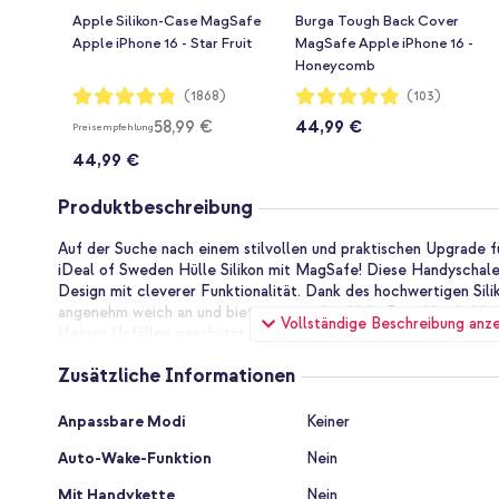
Apple Silikon-Case MagSafe
Burga Tough Back Cover
Apple iPhone 16 - Star Fruit
MagSafe Apple iPhone 16 -
Honeycomb
Bewertung:
Bewertung:
(1868)
(103)
96%
97%
58,99 €
44,99 €
Preisempfehlung
44,99 €
Produktbeschreibung
Auf der Suche nach einem stilvollen und praktischen Upgrade 
iDeal of Sweden Hülle Silikon mit MagSafe! Diese Handyschale 
Design mit cleverer Funktionalität. Dank des hochwertigen Silik
angenehm weich an und bietet optimalen Halt. Dein Handy blei
Vollständige Beschreibung anz
kleinen Unfällen geschützt, während das schlanke Design kaum 
Und natürlich kannst du weiterhin das kabellose Laden mit Ma
Zusätzliche Informationen
MagSafe ready: immer bereit für Action
Zusätzliche
Wir wissen, wie wichtig Komfort ist. Deshalb ist diese Hülle Si
Anpassbare Modi
Keiner
Informationen
kompatibel. Das bedeutet, dass du mühelos MagSafe-Zubehör 
Auto-Wake-Funktion
Nein
(Karten-)Halter verwenden kannst. Die eingebauten Magnete so
seinem Platz bleibt. So kannst du alle MagSafe-Funktionen op
Mit Handykette
Nein