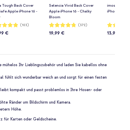
a Tough Back Cover
Selencia Vivid Back Cover
imoshion Des
afe Apple iPhone 16 -
Apple iPhone 16 - Chalky
iPhone 16 - G
w
Bloom
rtung:
Bewertung:
Bewertung:
(103)
(372)
96%
94%
99 €
19,99 €
13,99 €
 mühelos Ihr Lieblingszubehör und laden Sie kabellos ohne
al fühlt sich wunderbar weich an und sorgt für einen festen
bleibt kompakt und passt problemlos in Ihre Hosen- oder
höhte Ränder um Bildschirm und Kamera.
Metern Höhe.
tz für Karten oder Geldscheine.