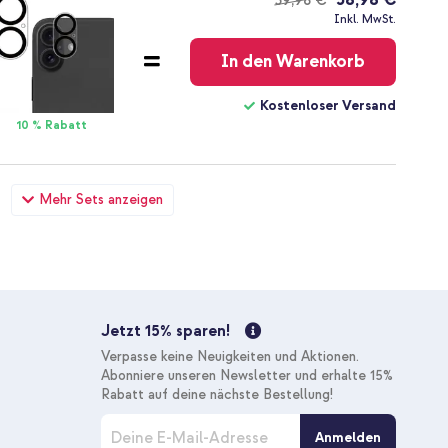
39,98 €
Kostenloser
Inkl. MwSt.
Versand
In den Warenkorb
Kostenloser Versand
10 % Rabatt
t MagSafe Apple iPhone 16 - Soft Lemon + Wristlet Strap -
Mehr Sets anzeigen
47,58 €
51,98 €
Kostenloser
Inkl. MwSt.
Versand
In den Warenkorb
Jetzt 15% sparen!
Kostenloser Versand
Verpasse keine Neuigkeiten und Aktionen.
20 % Rabatt
Abonniere unseren Newsletter und erhalte 15%
Rabatt auf deine nächste Bestellung!
M
t MagSafe Apple iPhone 16 - Soft Lemon + Wandladegerät -
Anmelden
e