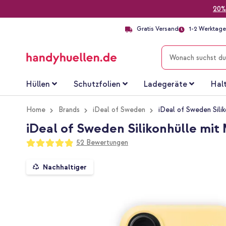
20%
Gratis Versand
1-2 Werktage 
SUCHE
Hüllen
Schutzfolien
Ladegeräte
Hal
Home
Brands
iDeal of Sweden
iDeal of Sweden Sili
iDeal of Sweden Silikonhülle mit
Bewertung:
52
Bewertungen
97
100
% of
Zum
Nachhaltiger
Ende
der
Bildgalerie
springen