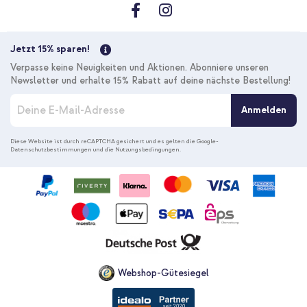
Kostenloser Versand
23,28 €
23,98 €
Kostenloser
Inkl. MwSt.
Versand
Jetzt 15% sparen!
In den Warenkorb
Verpasse keine Neuigkeiten und Aktionen. Abonniere unseren
Newsletter und erhalte 15% Rabatt auf deine nächste Bestellung!
M
Anmelden
e
l
d
Diese Website ist durch reCAPTCHA gesichert und es gelten die
Google-
Datenschutzbestimmungen
und die
Nutzungsbedingungen
.
e
n
S
i
e
s
i
c
h
f
Webshop-Gütesiegel
ü
r