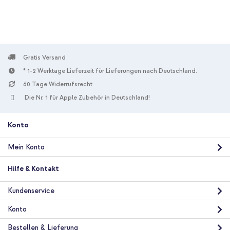
Schwarz
Gratis Versand
* 1-2 Werktage Lieferzeit für Lieferungen nach Deutschland.
60 Tage Widerrufsrecht
10 % Rabatt
Die Nr. 1 für Apple Zubehör in Deutschland!
Kostenloser Versand
34,98 €
36,98 €
Kostenloser
Inkl. MwSt.
Versand
Konto
In den Warenkorb
Mein Konto
imoshion SilikonHülle design mit Band Samsung Galaxy S26 -
Hilfe & Kontakt
Dandelion Black + GLAStR Fit Displayschutzfolie 2er-Pack +
Applicator Samsung Galaxy S26
Kundenservice
Konto
Bestellen & Lieferung