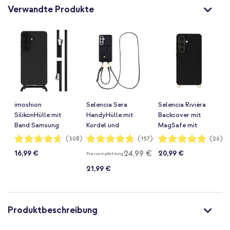
Verwandte Produkte
imoshion
Selencia Sera
Selencia Rivièra
SilikonHülle mit
HandyHülle mit
Backcover mit
Band Samsung
Kordel und
MagSafe mit
Galaxy S26 -
Umschlag-
abnehmbaren Haken
Bewertung:
Bewertung:
Bewertung:
(308)
(157)
(26)
93%
96%
98%
Schwarz
Kartenhalter
Samsung Galaxy
24,99 €
16,99 €
20,99 €
Preisempfehlung
Samsung Galaxy
S26 - Velvet Black
S26 - Schwarz
21,99 €
Produktbeschreibung