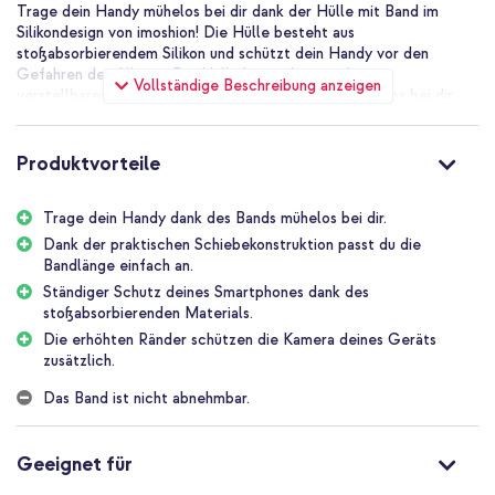
Trage dein Handy mühelos bei dir dank der Hülle mit Band im
Silikondesign von imoshion! Die Hülle besteht aus
stoßabsorbierendem Silikon und schützt dein Handy vor den
Gefahren des Alltags. Die Hülle hat zudem ein festes
Vollständige Beschreibung anzeigen
verstellbares Band. Damit trägst du dein Handy mühelos bei dir
und hast doch immer die Hände frei. Sehr praktisch zum Beispiel
auf Festivals und bei Tagesausflügen.
Produktvorteile
Festes verstellbares Band
Das verstellbare Band hat einen Durchmesser von 5 mm und
Trage dein Handy dank des Bands mühelos bei dir.
besteht aus weichem festem Material. Damit trägst du dein Handy
komfortabel, ohne dass es dir weh tut. Mit der praktischen
Dank der praktischen Schiebekonstruktion passt du die
Schiebekonstruktion passt du die Bandlänge einfach an. Mach das
Bandlänge einfach an.
Band lang, wenn du es quer über der Brust tragen willst, oder kurz,
Ständiger Schutz deines Smartphones dank des
wenn du es lieber ums Handgelenk trägst.
stoßabsorbierenden Materials.
Die erhöhten Ränder schützen die Kamera deines Geräts
Stilvolles Design
zusätzlich.
Wenn du auf einem Festival tanzt, einen Tag am Strand genießt
oder die Hülle trägst, während du zu Hause beschäftigt bist:
Das Band ist nicht abnehmbar.
Trage dein Smartphone als Accessoire, das sich sehen lassen kann.
Die Hülle mit Band im Silikondesign ist stilvoll bedruckt: Du wählst
das Design aus, das zu dir passt, und rundest dein Outfit damit ab.
Geeignet für
Täglicher Schutz deines Smartphones