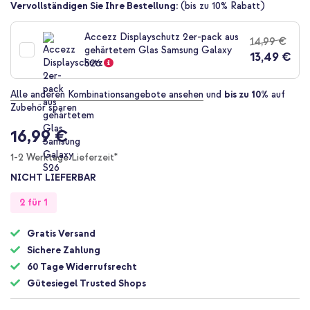
Zum
Vervollständigen Sie Ihre Bestellung:
(bis zu 10% Rabatt)
Anfang
der
Accezz Displayschutz 2er-pack aus
14,99 €
Bildgalerie
gehärtetem Glas Samsung Galaxy
13,49 €
springen
S26
Alle anderen Kombinationsangebote ansehen
und
bis zu 10%
auf
Zubehör sparen
16,99 €
1-2 Werktage Lieferzeit*
NICHT LIEFERBAR
2 für 1
Gratis Versand
Sichere Zahlung
60 Tage Widerrufsrecht
Gütesiegel Trusted Shops