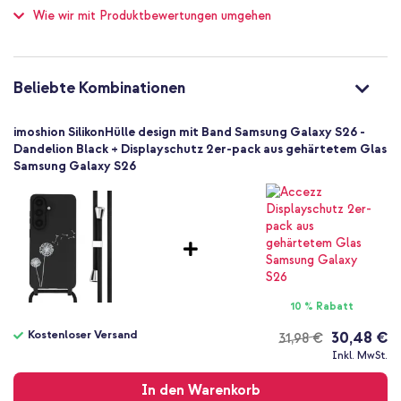
Wie wir mit Produktbewertungen umgehen
Nein
Passt perfekt um dein Handy und erhöht das Volumen nur
Hoch
unmerklich
Nein
Inklusive 1 Jahr Garantie
8721322338504
Beliebte Kombinationen
imoshion
SH00092332
Bist du auf der Suche nach einer stilvollen Hülle, mit der du dein
imoshion SilikonHülle design mit Band Samsung Galaxy S26 -
Handy einfach bei dir hast? Entscheide dich für die Silikonhülle mit
Schwarz
Dandelion Black + Displayschutz 2er-pack aus gehärtetem Glas
Band von imoshion!
Samsung Galaxy S26
Silikon und TPU (weich)
Stoff
Samsung
Smartphone
Keine
Nein
Backcover, Hülle mit Band, Soft Case
10 % Rabatt
Hülle
Kostenloser Versand
30,48 €
31,98 €
Rückseite & Seite
Kostenloser
Inkl. MwSt.
Versand
In den Warenkorb