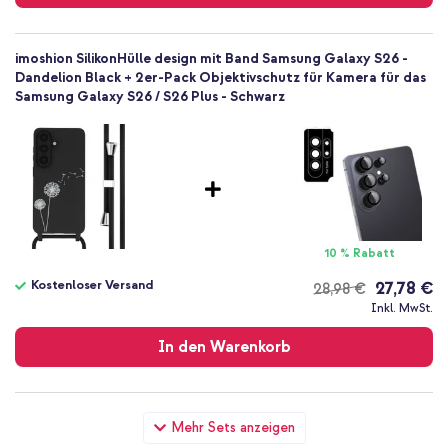
imoshion SilikonHülle design mit Band Samsung Galaxy S26 -
Dandelion Black + 2er-Pack Objektivschutz für Kamera für das
Samsung Galaxy S26 / S26 Plus - Schwarz
10 % Rabatt
Kostenloser Versand
27,78 €
28,98 €
Kostenloser
Inkl. MwSt.
Versand
In den Warenkorb
imoshion SilikonHülle design mit Band Samsung Galaxy S26 -
Mehr Sets anzeigen
Dandelion Black + Ultra Slim GaN Ladegerät - USB-C - 20 W -