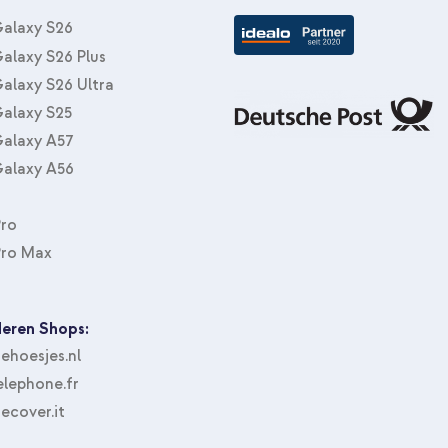
alaxy S26
alaxy S26 Plus
alaxy S26 Ultra
alaxy S25
alaxy A57
alaxy A56
Pro
Pro Max
eren Shops:
hoesjes.nl
lephone.fr
ecover.it