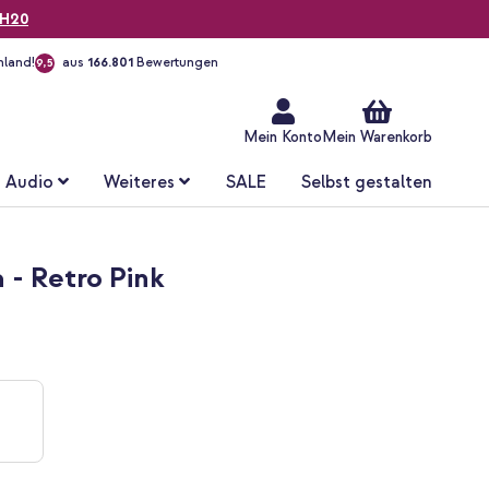
H20
hland!
aus
166.801
Bewertungen
9,5
Zum
Inhalt
springen
Mein Konto
Mein Warenkorb
Audio
Weiteres
SALE
Selbst gestalten
 - Retro Pink