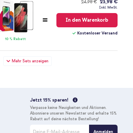
23,98 €
24,98 €
Kostenloser
Inkl. MwSt.
Versand
In den Warenkorb
Kostenloser Versand
10 % Rabatt
t Band Samsung Galaxy S21 Ultra - Retro Pink + Original USB-
Mehr Sets anzeigen
ackung - 1.8 meter - 25 Watt - Schwarz
21,28 €
21,98 €
Kostenloser
Inkl. MwSt.
Versand
In den Warenkorb
Jetzt 15% sparen!
Kostenloser Versand
Verpasse keine Neuigkeiten und Aktionen.
10 % Rabatt
Abonniere unseren Newsletter und erhalte 15%
Rabatt auf deine nächste Bestellung!
M
Anmelden
e