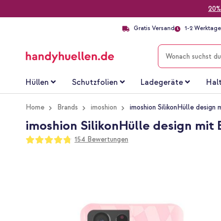
20%
Gratis Versand
1-2 Werktage 
SUCHE
Hüllen
Schutzfolien
Ladegeräte
Hal
Home
Brands
imoshion
imoshion SilikonHülle design
imoshion SilikonHülle design mit 
Bewertung:
154
Bewertungen
95
100
% of
Zum
Ende
der
Bildgalerie
springen