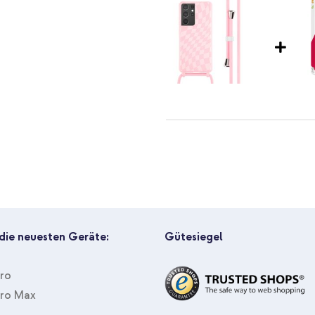
e Kamera deines Handys
r unmerklich
in Handy einfach bei dir hast?
imoshion SilikonHülle design mi
C-zu-USB-C-Kabel in Fabrikverp
 die neuesten Geräte:
Gütesiegel
 Soft Case
Pro
Pro Max