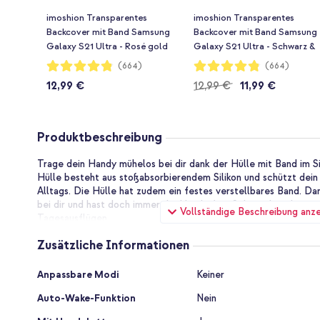
imoshion Transparentes
imoshion Transparentes
Backcover mit Band Samsung
Backcover mit Band Samsung
Galaxy S21 Ultra - Rosé gold
Galaxy S21 Ultra - Schwarz &
Gold
Bewertung:
Bewertung:
(664)
(664)
96%
96%
12,99 €
12,99 €
11,99 €
Produktbeschreibung
Trage dein Handy mühelos bei dir dank der Hülle mit Band im Si
Hülle besteht aus stoßabsorbierendem Silikon und schützt dei
Alltags. Die Hülle hat zudem ein festes verstellbares Band. D
bei dir und hast doch immer die Hände frei. Sehr praktisch zum 
Vollständige Beschreibung anz
Tagesausflügen.
Zusätzliche Informationen
Festes verstellbares Band
Das verstellbare Band hat einen Durchmesser von 5 mm und b
Zusätzliche
Material. Damit trägst du dein Handy komfortabel, ohne dass es
Anpassbare Modi
Keiner
Informationen
Schiebekonstruktion passt du die Bandlänge einfach an. Mach d
Auto-Wake-Funktion
Nein
über der Brust tragen willst, oder kurz, wenn du es lieber ums 