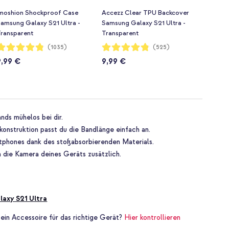
moshion Shockproof Case
Accezz Clear TPU Backcover
amsung Galaxy S21 Ultra -
Samsung Galaxy S21 Ultra -
ransparent
Transparent
ewertung:
Bewertung:
(1035)
(525)
96%
96%
9,99 €
9,99 €
nds mühelos bei dir.
onstruktion passt du die Bandlänge einfach an.
tphones dank des stoßabsorbierenden Materials.
 die Kamera deines Geräts zusätzlich.
axy S21 Ultra
 ein Accessoire für das richtige Gerät?
Hier kontrollieren