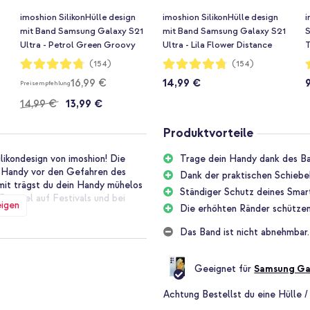
imoshion SilikonHülle design
imoshion SilikonHülle design
i
mit Band Samsung Galaxy S21
mit Band Samsung Galaxy S21
S
Ultra - Petrol Green Groovy
Ultra - Lila Flower Distance
T
Bewertung:
Bewertung:
B
(154)
(154)
95%
95%
16,99 €
14,99 €
Preisempfehlung
14,99 €
13,99 €
Produktvorteile
likondesign von imoshion! Die
Trage dein Handy dank des Ba
n Handy vor den Gefahren des
Dank der praktischen Schiebek
amit trägst du dein Handy mühelos
Ständiger Schutz deines Smar
Beispiel auf Festivals und bei
eigen
Die erhöhten Ränder schützen
Das Band ist nicht abnehmbar.
esteht aus weichem festem
 dir weh tut. Mit der praktischen
Geeignet für
Samsung Gal
as Band lang, wenn du es quer
Handgelenk trägst.
Achtung
Bestellst du eine Hülle /