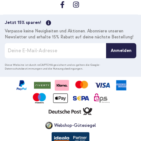
Jetzt 15% sparen!
Verpasse keine Neuigkeiten und Aktionen. Abonniere unseren
Newsletter und erhalte 15% Rabatt auf deine nächste Bestellung!
M
Anmelden
e
l
d
Diese Website ist durch reCAPTCHA gesichert und es gelten die
Google-
Datenschutzbestimmungen
und die
Nutzungsbedingungen
.
e
n
S
i
e
s
i
c
h
f
Webshop-Gütesiegel
ü
r