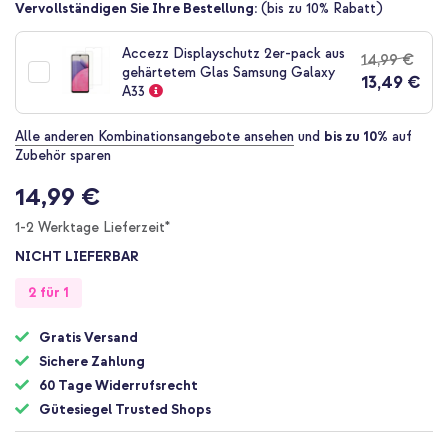
Zum
Vervollständigen Sie Ihre Bestellung:
(bis zu 10% Rabatt)
Anfang
der
Accezz Displayschutz 2er-pack aus
14,99 €
Bildgalerie
gehärtetem Glas Samsung Galaxy
13,49 €
springen
A33
Alle anderen Kombinationsangebote ansehen
und
bis zu 10%
auf
Zubehör sparen
14,99 €
1-2 Werktage Lieferzeit*
NICHT LIEFERBAR
2 für 1
Gratis Versand
Sichere Zahlung
60 Tage Widerrufsrecht
Gütesiegel Trusted Shops