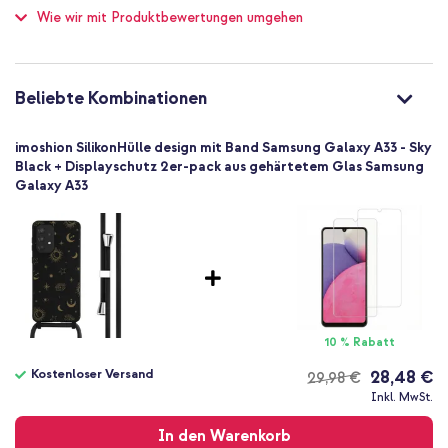
Wie wir mit Produktbewertungen umgehen
Nein
Passt perfekt um dein Handy und erhöht das Volumen nur
Hoch
unmerklich
Nein
Inklusive 1 Jahr Garantie
8720922120106
Beliebte Kombinationen
imoshion
SH00061684
Bist du auf der Suche nach einer stilvollen Hülle, mit der du dein
imoshion SilikonHülle design mit Band Samsung Galaxy A33 - Sky
Handy einfach bei dir hast? Entscheide dich für die Silikonhülle mit
Schwarz
Black + Displayschutz 2er-pack aus gehärtetem Glas Samsung
Band von imoshion!
Galaxy A33
Silikon und TPU (weich)
Sterne
Stoff
Samsung
Smartphone
Keine
Nein
10 % Rabatt
Backcover, Hülle mit Band, Soft Case
Kostenloser Versand
28,48 €
29,98 €
Hülle
Kostenloser
Inkl. MwSt.
Rückseite & Seite
Versand
In den Warenkorb