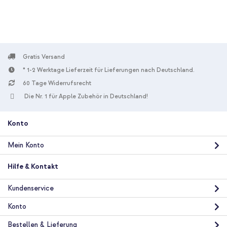
Anschluss - Power Delivery - 20 Watt - Black
Gratis Versand
* 1-2 Werktage Lieferzeit für Lieferungen nach Deutschland.
60 Tage Widerrufsrecht
10 % Rabatt
Die Nr. 1 für Apple Zubehör in Deutschland!
Kostenloser Versand
23,98 €
24,98 €
Kostenloser
Inkl. MwSt.
Versand
Konto
In den Warenkorb
Mein Konto
imoshion SilikonHülle design mit Band Samsung Galaxy A33 - Sky
Hilfe & Kontakt
Black + Original USB-C-zu-USB-C-Kabel in Fabrikverpackung -
1.8 meter - 25 Watt - Schwarz
Kundenservice
Konto
Bestellen & Lieferung