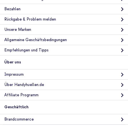
Bezahlen
Rückgabe & Problem melden
10 % Rabatt
Unsere Marken
Kostenloser Versand
21,28 €
21,98 €
Kostenloser
Inkl. MwSt.
Allgemeine Geschäftsbedingungen
Versand
In den Warenkorb
Empfehlungen und Tipps
Über uns
Impressum
Über Handyhuellen.de
Affiliate Programm
Geschäftlich
Brandcommerce