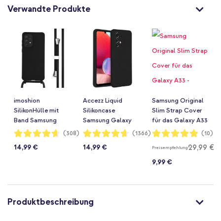
Verwandte Produkte
imoshion
Accezz Liquid
Samsung Original
SilikonHülle mit
Silikoncase
Slim Strap Cover
Band Samsung
Samsung Galaxy
für das Galaxy A33
Galaxy A33 -
A33 - Schwarz
- Schwarz
Bewertung:
Bewertung:
Bewertung:
(308)
(1366)
(10)
93%
93%
98%
Schwarz
29,99 €
14,99 €
14,99 €
Preisempfehlung
9,99 €
Produktbeschreibung