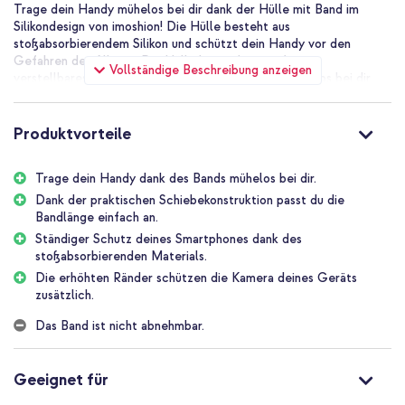
Trage dein Handy mühelos bei dir dank der Hülle mit Band im
Silikondesign von imoshion! Die Hülle besteht aus
stoßabsorbierendem Silikon und schützt dein Handy vor den
Gefahren des Alltags. Die Hülle hat zudem ein festes
Vollständige Beschreibung anzeigen
verstellbares Band. Damit trägst du dein Handy mühelos bei dir
und hast doch immer die Hände frei. Sehr praktisch zum Beispiel
auf Festivals und bei Tagesausflügen.
Produktvorteile
Festes verstellbares Band
Das verstellbare Band hat einen Durchmesser von 5 mm und
Trage dein Handy dank des Bands mühelos bei dir.
besteht aus weichem festem Material. Damit trägst du dein Handy
komfortabel, ohne dass es dir weh tut. Mit der praktischen
Dank der praktischen Schiebekonstruktion passt du die
Schiebekonstruktion passt du die Bandlänge einfach an. Mach das
Bandlänge einfach an.
Band lang, wenn du es quer über der Brust tragen willst, oder kurz,
Ständiger Schutz deines Smartphones dank des
wenn du es lieber ums Handgelenk trägst.
stoßabsorbierenden Materials.
Die erhöhten Ränder schützen die Kamera deines Geräts
Stilvolles Design
zusätzlich.
Wenn du auf einem Festival tanzt, einen Tag am Strand genießt
oder die Hülle trägst, während du zu Hause beschäftigt bist:
Das Band ist nicht abnehmbar.
Trage dein Smartphone als Accessoire, das sich sehen lassen kann.
Die Hülle mit Band im Silikondesign ist stilvoll bedruckt: Du wählst
das Design aus, das zu dir passt, und rundest dein Outfit damit ab.
Geeignet für
Täglicher Schutz deines Smartphones