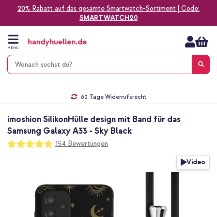
20% Rabatt auf das gesamte Smartwatch-Sortiment | Code:
SMARTWATCH20
Zum
Inhalt
springen
MENÜ
Gratis Versand
1-2 Werktage Lieferzeit*
60 Tage Widerrufsrecht
Die Nr. 1 für Apple Zubehör in Deutschland!
imoshion SilikonHülle design mit Band für das
Samsung Galaxy A33 - Sky Black
Bewertung:
154
Bewertungen
95
100
% of
Zum
Video
Ende
der
Bildgalerie
springen