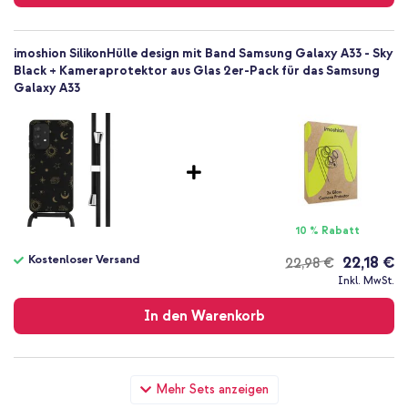
imoshion SilikonHülle design mit Band Samsung Galaxy A33 - Sky
Black + Kameraprotektor aus Glas 2er-Pack für das Samsung
Galaxy A33
10 % Rabatt
Kostenloser Versand
22,18 €
22,98 €
Kostenloser
Inkl. MwSt.
Versand
In den Warenkorb
imoshion SilikonHülle design mit Band Samsung Galaxy A33 - Sky
Mehr Sets anzeigen
Black + Wandladegerät - Ladegerät - USB-C- und USB-