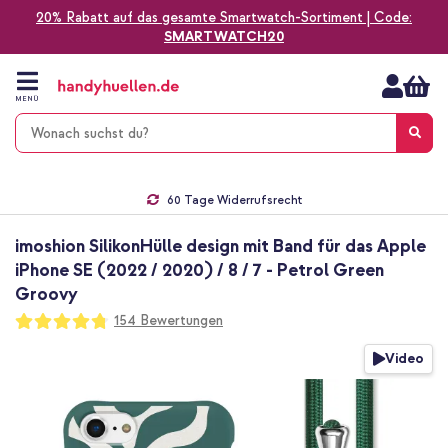
20% Rabatt auf das gesamte Smartwatch-Sortiment | Code:
SMARTWATCH20
Zum
Inhalt
springen
MENÜ
Gratis Versand
1-2 Werktage Lieferzeit*
60 Tage Widerrufsrecht
Die Nr. 1 für Apple Zubehör in Deutschland!
imoshion SilikonHülle design mit Band für das Apple
iPhone SE (2022 / 2020) / 8 / 7 - Petrol Green
Groovy
Bewertung:
154
Bewertungen
95
100
% of
Zum
Video
Ende
der
Bildgalerie
springen