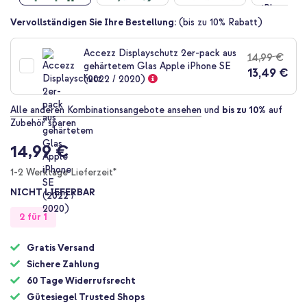
Zum
Vervollständigen Sie Ihre Bestellung:
(bis zu 10% Rabatt)
Anfang
der
Accezz Displayschutz 2er-pack aus
14,99 €
Bildgalerie
gehärtetem Glas Apple iPhone SE
13,49 €
springen
(2022 / 2020)
Alle anderen Kombinationsangebote ansehen
und
bis zu 10%
auf
Zubehör sparen
14,99 €
1-2 Werktage Lieferzeit*
NICHT LIEFERBAR
2 für 1
Gratis Versand
Sichere Zahlung
60 Tage Widerrufsrecht
Gütesiegel Trusted Shops