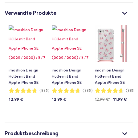
Verwandte Produkte
imoshion Design
imoshion Design
imoshion Design
Hülle mit Band
Hülle mit Band
Hülle mit Band
Apple iPhone SE
Apple iPhone SE
Apple iPhone SE
(2022 / 2020) / 8 / 7
(2022 / 2020) / 8 / 7
(2022 / 2020) / 8 / 7
Bewertung:
Bewertung:
Bewertung:
(885)
(885)
(885)
94%
94%
94%
- Cobalt Blue
- Jellyfish
- Crab Watercolor
12,99 €
12,99 €
12,99 €
11,99 €
Flowers Connect
Watercolor
Produktbeschreibung