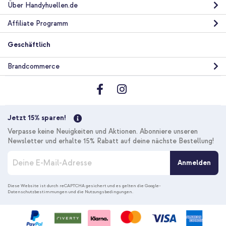
Über Handyhuellen.de
Affiliate Programm
Geschäftlich
Brandcommerce
Jetzt 15% sparen!
Verpasse keine Neuigkeiten und Aktionen. Abonniere unseren
Newsletter und erhalte 15% Rabatt auf deine nächste Bestellung!
M
Anmelden
e
l
d
Diese Website ist durch reCAPTCHA gesichert und es gelten die
Google-
Datenschutzbestimmungen
und die
Nutzungsbedingungen
.
e
n
S
i