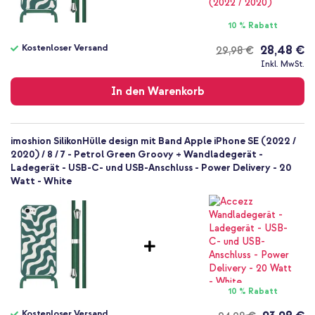
Keine
Nein
10 % Rabatt
Backcover, Hülle mit Band, Soft Case
Kostenloser Versand
28,48 €
29,98 €
Hülle
Kostenloser
Inkl. MwSt.
Rückseite & Seite
Versand
In den Warenkorb
imoshion SilikonHülle design mit Band Apple iPhone SE (2022 /
2020) / 8 / 7 - Petrol Green Groovy + Wandladegerät -
Ladegerät - USB-C- und USB-Anschluss - Power Delivery - 20
Watt - White
10 % Rabatt
Kostenloser Versand