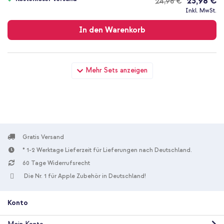
23,98 €
24,98 €
Kostenloser
Inkl. MwSt.
Versand
In den Warenkorb
imoshion SilikonHülle design mit Band Apple iPhone SE (2022 /
Mehr Sets anzeigen
2020) / 8 / 7 - Petrol Green Groovy + USB-C zu Lightning-Kabel
- Refurbished - 1 Meter - Weiß
Gratis Versand
* 1-2 Werktage Lieferzeit für Lieferungen nach Deutschland.
10 % Rabatt
60 Tage Widerrufsrecht
Die Nr. 1 für Apple Zubehör in Deutschland!
Kostenloser Versand
28,49 €
29,99 €
Kostenloser
Inkl. MwSt.
Versand
Konto
In den Warenkorb