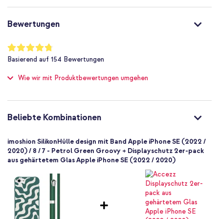
Erhöhte Ränder bieten einen zusätzlichen Schutz für die
Nein
Kamera deines Handys
Nein
Bewertungen
Passt perfekt um dein Handy und erhöht das Volumen nur
Nein
unmerklich
Nicht zutreffend
Bewertung:
Inklusive 1 Jahr Garantie
95
%
Nein
Basierend auf
154
Bewertungen
of
Schutz bis zu 1 m
100
Wie wir mit Produktbewertungen umgehen
Nein
Bist du auf der Suche nach einer stilvollen Hülle, mit der du dein
Handy einfach bei dir hast? Entscheide dich für die Silikonhülle mit
Hoch
Band von imoshion!
Nein
8721064011499
Beliebte Kombinationen
imoshion
SH00074716
imoshion SilikonHülle design mit Band Apple iPhone SE (2022 /
Bunt
2020) / 8 / 7 - Petrol Green Groovy + Displayschutz 2er-pack
aus gehärtetem Glas Apple iPhone SE (2022 / 2020)
Silikon und TPU (weich)
Bold und Bright
Stoff
Apple
Smartphone