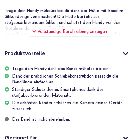
Trage dein Handy mühelos bei dir dank der Hülle mit Band im
Silikondesign von imoshion! Die Hülle besteht aus
stoßabsorbierendem Silikon und schützt dein Handy vor den
Gefahren des Alltags. Die Hülle hat zudem ein festes
Vollständige Beschreibung anzeigen
verstellbares Band. Damit trägst du dein Handy mühelos bei dir
und hast doch immer die Hände frei. Sehr praktisch zum Beispiel
auf Festivals und bei Tagesausflügen.
Produktvorteile
Festes verstellbares Band
Das verstellbare Band hat einen Durchmesser von 5 mm und
Trage dein Handy dank des Bands mühelos bei dir.
besteht aus weichem festem Material. Damit trägst du dein Handy
komfortabel, ohne dass es dir weh tut. Mit der praktischen
Dank der praktischen Schiebekonstruktion passt du die
Schiebekonstruktion passt du die Bandlänge einfach an. Mach das
Bandlänge einfach an.
Band lang, wenn du es quer über der Brust tragen willst, oder kurz,
Ständiger Schutz deines Smartphones dank des
wenn du es lieber ums Handgelenk trägst.
stoßabsorbierenden Materials.
Die erhöhten Ränder schützen die Kamera deines Geräts
Stilvolles Design
zusätzlich.
Wenn du auf einem Festival tanzt, einen Tag am Strand genießt
oder die Hülle trägst, während du zu Hause beschäftigt bist:
Das Band ist nicht abnehmbar.
Trage dein Smartphone als Accessoire, das sich sehen lassen kann.
Die Hülle mit Band im Silikondesign ist stilvoll bedruckt: Du wählst
das Design aus, das zu dir passt, und rundest dein Outfit damit ab.
Geeignet für